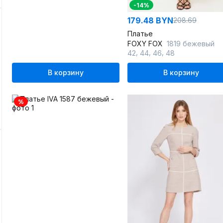
-14%
179.48 BYN
208.69
Платье
FOXY FOX
1819 бежевый
,
,
,
42
44
46
48
В корзину
В корзину
%