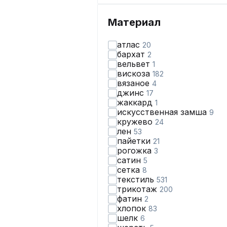
Материал
атлас
20
бархат
2
вельвет
1
вискоза
182
вязаное
4
джинс
17
жаккард
1
искусственная замша
9
кружево
24
лен
53
пайетки
21
рогожка
3
сатин
5
сетка
8
текстиль
531
трикотаж
200
фатин
2
хлопок
83
шелк
6