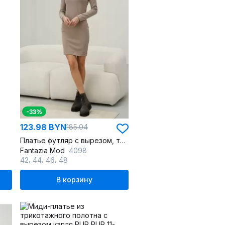
-33%
123.98 BYN
185.04
Платье футляр с вырезом, трикотажное, на каждый день
Fantazia Mod
4098
,
,
,
42
44
46
48
В корзину