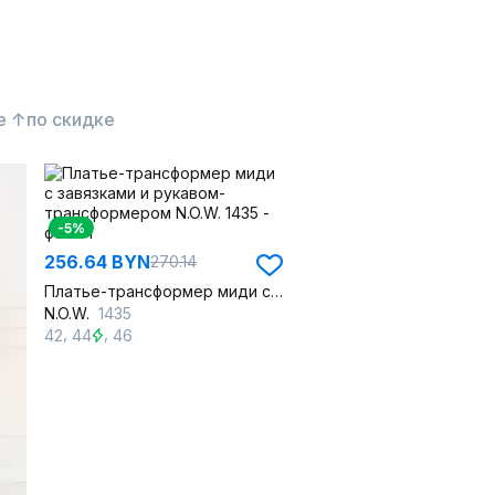
е ↑
по скидке
-5%
256.64 BYN
270.14
Платье-трансформер миди с завязками и рукавом-трансформером
N.O.W.
1435
,
,
42
44
46