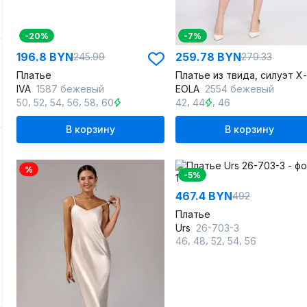
-20%
-7%
196.8 BYN
259.78 BYN
245.99
279.33
Платье
IVA
1587 бежевый
EOLA
2554 бежевый
,
,
,
,
,
,
,
50
52
54
56
58
60
42
44
46
В корзину
В корзину
%
-5%
467.4 BYN
492
Платье
Urs
26-703-3
,
,
,
,
46
48
52
54
56