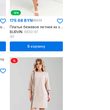
-5%
179.68 BYN
189.13
Платье из твида, силуэт Х-образный, с ремнем и карманами
Платье бежевое летнее из хлопка на каждый день
BURVIN
8850-81
40
В корзину
%