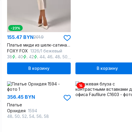
-23%
155.47 BYN
201.9
Платье миди из шелк-сатина с регулируемыми бретелями
FOXY FOX
1326/1 бежевый
,
,
,
,
,
,
,
,
,
,
,
38
40
42
44
46
48
50
52
54
56
58
60
В корзину
В корзину
%
356.45 BYN
Платье
Орхидея
1594
,
,
,
,
,
48
50
52
54
56
58