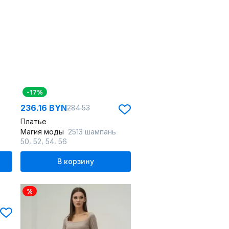
-17%
236.16 BYN
284.53
Платье
Магия моды
2513 шампань
,
,
,
50
52
54
56
В корзину
%