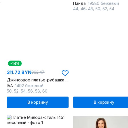
Панда
19580 бежевый
,
,
,
,
,
44
46
48
50
52
54
-14%
311.72 BYN
362.47
Джинсовое платье-рубашка с поясом и капюшоном
IVA
1492 бежевый
,
,
,
,
,
50
52
54
56
58
60
В корзину
В корзину