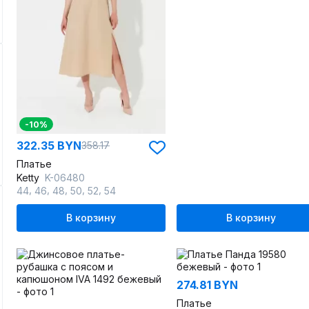
-10%
322.35 BYN
358.17
Платье
Ketty
K-06480
,
,
,
,
,
44
46
48
50
52
54
В корзину
В корзину
274.81 BYN
Платье