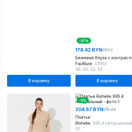
-37%
178.42 BYN
283.2
Faufilure
C1603
,
,
,
48
50
52
54
В корзину
В корзину
-5%
204.67 BYN
215.44
Платье
Rishelie
995.4 натуральный
50