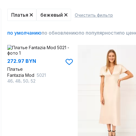
Платья
бежевый
Очистить фильтр
по умолчанию
по обновлению
по популярности
по цен
272.97 BYN
Платье
Fantazia Mod
5021
,
,
,
46
48
50
52