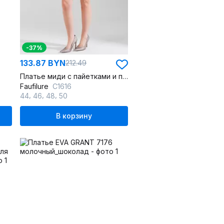
-37%
133.87 BYN
212.49
Платье миди с пайетками и полуприлегающим силуэтом
Faufilure
C1616
,
,
,
44
46
48
50
В корзину