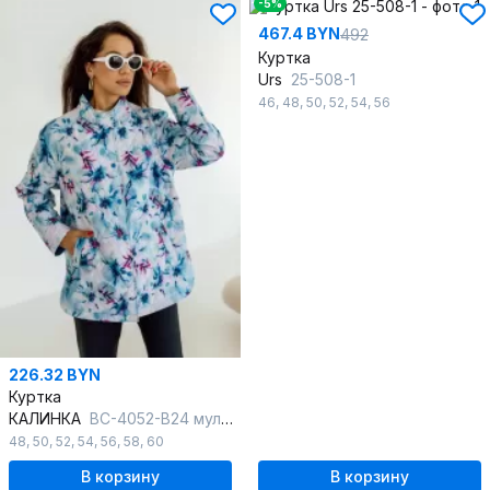
-5%
467.4 BYN
492
Куртка
Urs
25-508-1
46
,
48
,
50
,
52
,
54
,
56
226.32 BYN
Куртка
КАЛИНКА
ВС-4052-В24 мультиколор
48
,
50
,
52
,
54
,
56
,
58
,
60
В корзину
В корзину