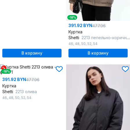
-18%
391.92 BYN
477.96
Куртка
Shetti
2213 пепельно-коричневый
46
,
48
,
50
,
52
,
54
В корзину
В корзину
%
-18%
391.92 BYN
477.96
Куртка
Shetti
2213 олива
46
,
48
,
50
,
52
,
54