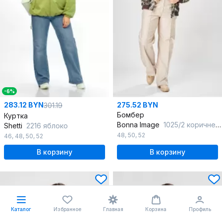
-6%
283.12 BYN
275.52 BYN
301.19
Бомбер
Куртка
Bonna Image
1025/2 коричневый
Shetti
2216 яблоко
48
,
50
,
52
46
,
48
,
50
,
52
В корзину
В корзину
Каталог
Избранное
Главная
Корзина
Профиль