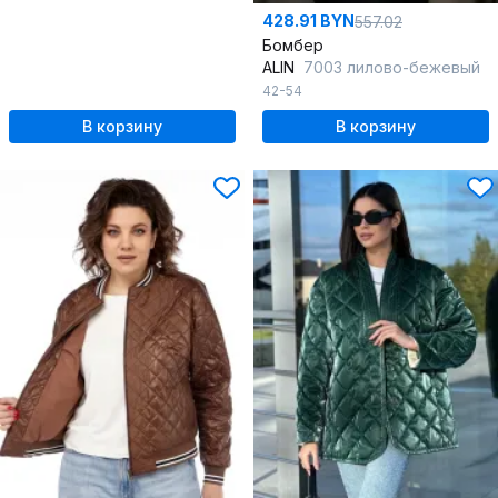
428.91 BYN
557.02
Бомбер
ALIN
7003 лилово-бежевый
42-54
В корзину
В корзину