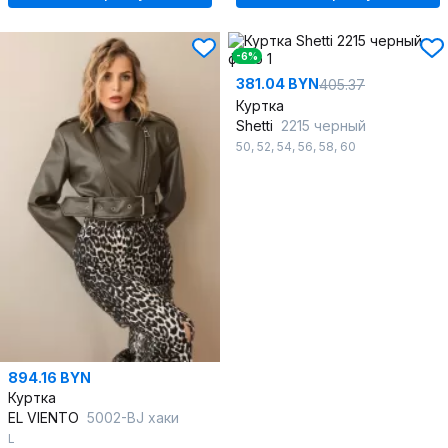
-6%
381.04 BYN
405.37
Куртка
Shetti
2215 черный
50
,
52
,
54
,
56
,
58
,
60
894.16 BYN
Куртка
EL VIENTO
5002-BJ хаки
L