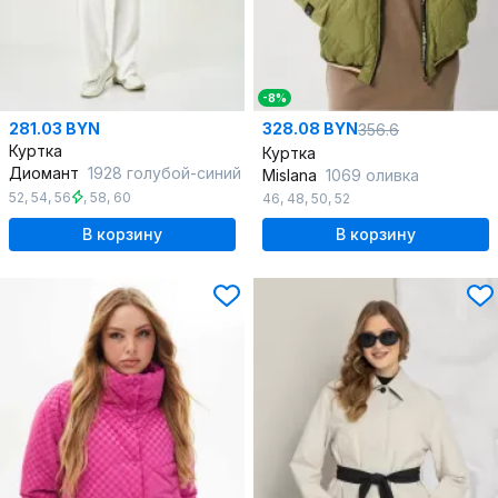
-8%
281.03 BYN
328.08 BYN
356.6
Куртка
Куртка
Диомант
1928 голубой-синий
Mislana
1069 оливка
52
,
54
,
56
,
58
,
60
46
,
48
,
50
,
52
В корзину
В корзину