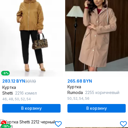
-6%
283.12 BYN
265.68 BYN
301.19
Куртка
Куртка
Rumoda
2255 коричневый
Shetti
2216 кэмел
50
,
52
,
54
,
56
46
,
48
,
50
,
52
,
54
В корзину
В корзину
%
-18%