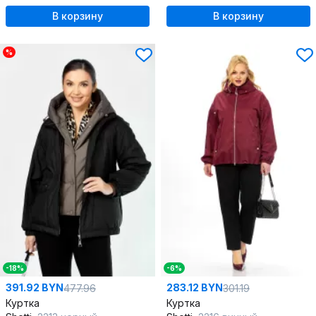
В корзину
В корзину
%
-18%
-6%
391.92 BYN
283.12 BYN
477.96
301.19
Куртка
Куртка