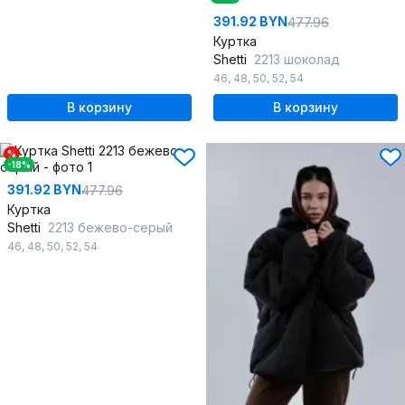
391.92 BYN
477.96
Куртка
Shetti
2213 шоколад
46
,
48
,
50
,
52
,
54
В корзину
В корзину
%
-18%
391.92 BYN
477.96
Куртка
Shetti
2213 бежево-серый
46
,
48
,
50
,
52
,
54