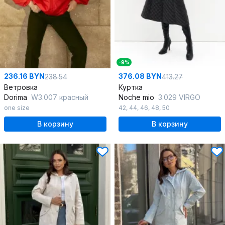
-9%
236.16 BYN
376.08 BYN
238.54
413.27
Ветровка
Куртка
Dorima
W3.007 красный
Noche mio
3.029 VIRGO
one size
42
,
44
,
46
,
48
,
50
В корзину
В корзину