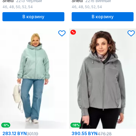
Shetti
2213 черный
Shetti
2216 винный
46
,
48
,
50
,
52
,
54
46
,
48
,
50
,
52
,
54
В корзину
В корзину
%
-6%
-18%
283.12 BYN
390.55 BYN
301.19
476.28