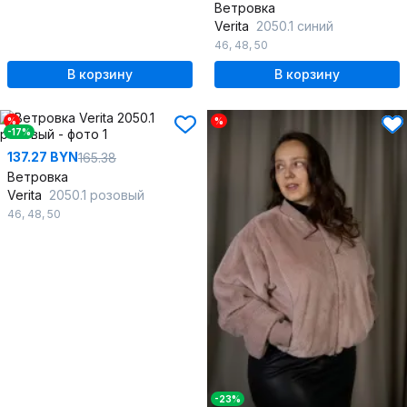
Ветровка
Verita
2050.1 синий
46
,
48
,
50
В корзину
В корзину
%
%
-17%
137.27 BYN
165.38
Ветровка
Verita
2050.1 розовый
46
,
48
,
50
-23%