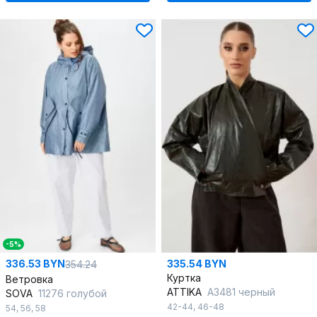
-5%
336.53 BYN
335.54 BYN
354.24
Куртка
Ветровка
ATTIKA
A3481 черный
SOVA
11276 голубой
42-44
,
46-48
54
,
56
,
58