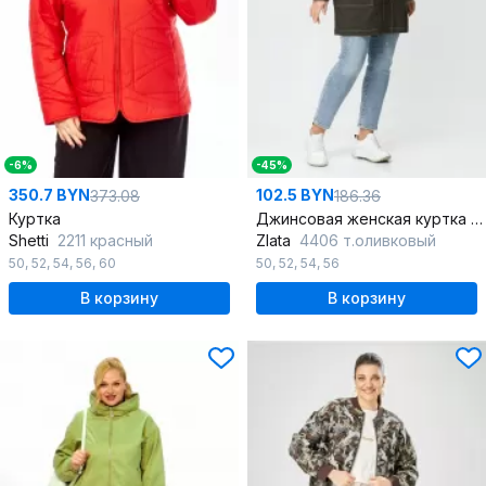
-6%
-45%
350.7 BYN
102.5 BYN
373.08
186.36
Куртка
Джинсовая женская куртка свободного силуэта с капюшоном
Shetti
2211 красный
Zlata
4406 т.оливковый
50
,
52
,
54
,
56
,
60
50
,
52
,
54
,
56
В корзину
В корзину