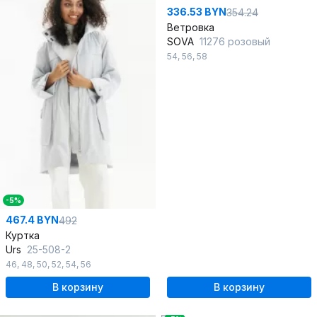
336.53 BYN
354.24
Ветровка
SOVA
11276 розовый
54
,
56
,
58
-5%
467.4 BYN
492
Куртка
Urs
25-508-2
46
,
48
,
50
,
52
,
54
,
56
В корзину
В корзину