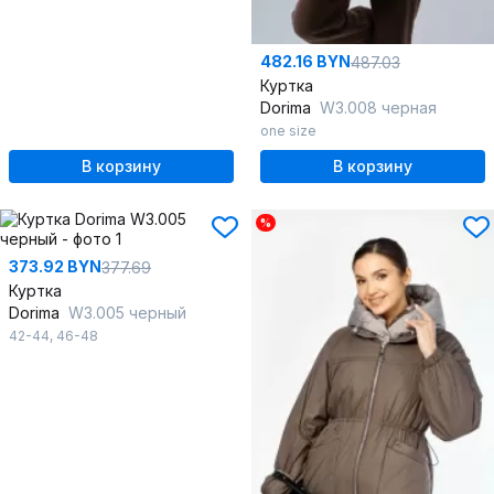
482.16 BYN
487.03
Куртка
Dorima
W3.008 черная
one size
В корзину
В корзину
%
373.92 BYN
377.69
Куртка
Dorima
W3.005 черный
42-44
,
46-48