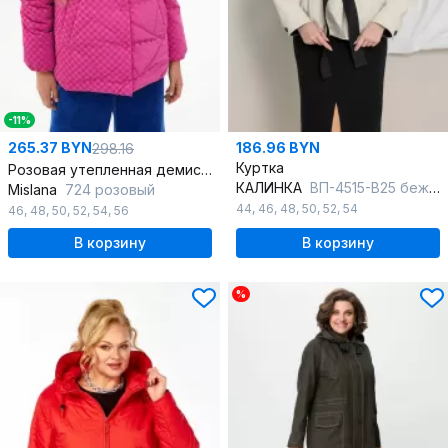
-11%
265.37 BYN
186.96 BYN
298.16
Куртка
Розовая утепленная демисезонная куртка лаке с прорезными карманами
КАЛИНКА
ВП-4515-В25 бежевый
Mislana
724 розовый
44
,
46
,
48
,
50
,
52
,
54
46
,
48
,
50
,
52
,
54
,
56
В корзину
В корзину
%