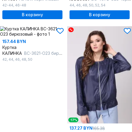
42-44
,
46-48
44
,
46
,
48
,
50
,
52
,
54
В корзину
В корзину
%
157.44 BYN
Куртка
КАЛИНКА
ВС-3621-О23 бирюзовый
42
,
44
,
46
,
48
,
50
-17%
137.27 BYN
165.38