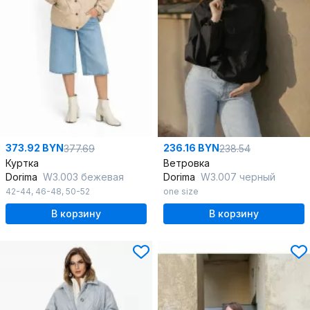
373.92 BYN
236.16 BYN
377.69
238.54
Куртка
Ветровка
Dorima
W3.003 бежевая
Dorima
W3.007 черный
42-44
,
46-48
,
50-52
one size
В корзину
В корзину