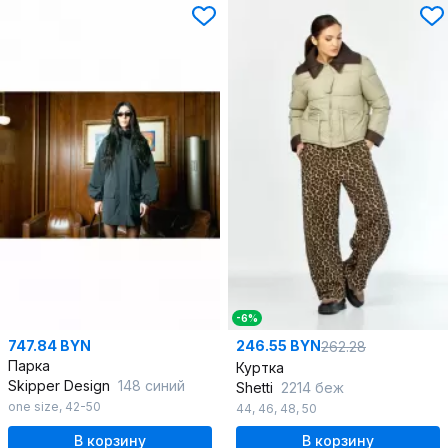
-6%
747.84 BYN
246.55 BYN
262.28
Парка
Куртка
Skipper Design
148 синий
Shetti
2214 беж
one size
,
42-50
44
,
46
,
48
,
50
В корзину
В корзину