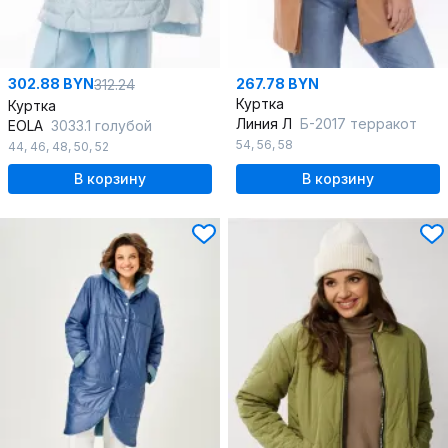
302.88 BYN
267.78 BYN
312.24
Куртка
Куртка
Линия Л
Б-2017 терракот
EOLA
3033.1 голубой
54
,
56
,
58
44
,
46
,
48
,
50
,
52
В корзину
В корзину