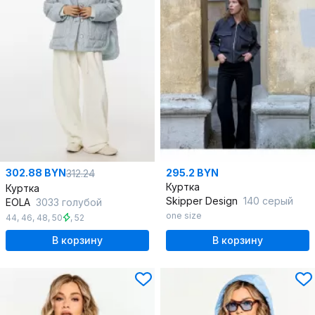
302.88 BYN
295.2 BYN
312.24
Куртка
Куртка
Skipper Design
140 серый
EOLA
3033 голубой
one size
44
,
46
,
48
,
50
,
52
В корзину
В корзину