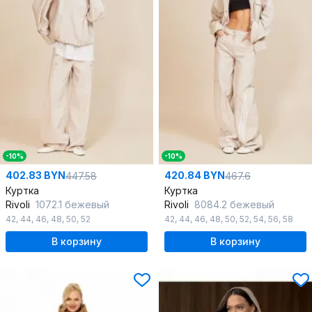
-10%
-10%
402.83 BYN
420.84 BYN
447.58
467.6
Куртка
Куртка
Rivoli
1072.1 бежевый
Rivoli
8084.2 бежевый
42
,
44
,
46
,
48
,
50
,
52
42
,
44
,
46
,
48
,
50
,
52
,
54
,
56
,
58
В корзину
В корзину