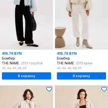
416.76 BYN
416.76 BYN
Бомбер
Бомбер
THE NAME
2513 голубой
THE NAME
2513 крем
42
,
44
,
46
,
48
,
50
42
,
44
,
46
,
48
,
50
В корзину
В корзину