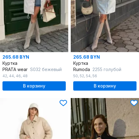
265.68 BYN
265.68 BYN
Куртка
Куртка
PRATA wear
S032 бежевый
Rumoda
2255 голубой
42
,
44
,
46
,
48
50
,
52
,
54
,
56
В корзину
В корзину