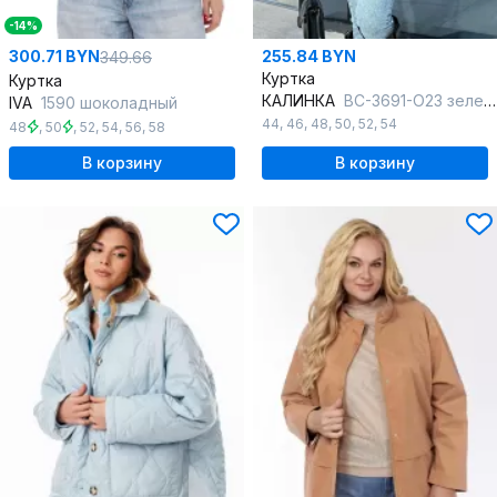
-14%
300.71 BYN
255.84 BYN
349.66
Куртка
Куртка
КАЛИНКА
ВС-3691-О23 зеленый
IVA
1590 шоколадный
44
,
46
,
48
,
50
,
52
,
54
48
,
50
,
52
,
54
,
56
,
58
В корзину
В корзину