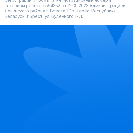
регистрации № 0061143. Регистрационный номер в
торговом реестре 564352 от 12.09.2023 Администрацией
Ленинского района г. Бреста. Юр. адрес: Республика
Беларусь, г.Брест, ул. Буденного 17/1.