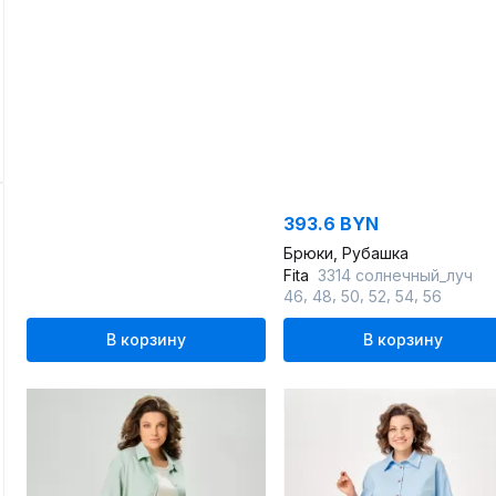
393.6 BYN
Брюки, Рубашка
Fita
3314 солнечный_луч
,
,
,
,
,
46
48
50
52
54
56
В корзину
В корзину