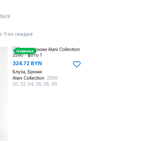
льтр
е ↑
по скидке
Новинка
324.72 BYN
Блуза, Брюки
Alani Collection
2590
,
,
,
,
,
50
52
54
56
58
60