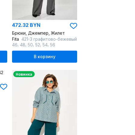
472.32 BYN
Брюки, Джемпер, Жилет
Fita
421-3 графитово-бежевый
,
,
,
,
,
46
48
50
52
54
56
В корзину
Новинка