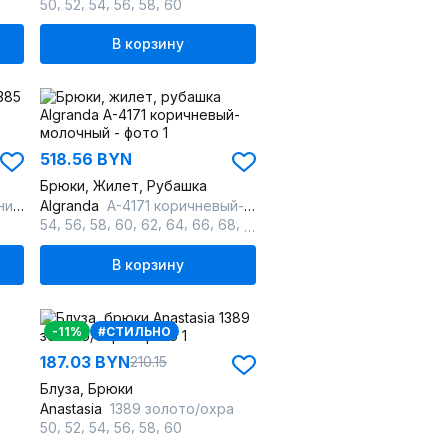
,
,
,
,
,
50
52
54
56
58
60
В корзину
518.56 BYN
Брюки, Жилет, Рубашка
бой
Algranda
А-4171 коричневый-молочный
,
,
,
,
,
,
,
,
54
56
58
60
62
64
66
68
70
В корзину
-11%
#СТИЛЬНО
187.03 BYN
210.15
Блуза, Брюки
Anastasia
1389 золото/охра
,
,
,
,
,
50
52
54
56
58
60