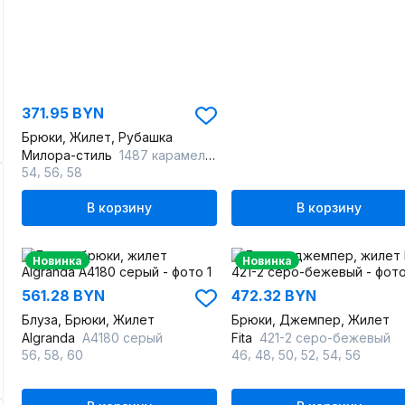
371.95 BYN
Брюки, Жилет, Рубашка
Милора-стиль
1487 карамель+молочный_шоколад
,
,
54
56
58
В корзину
В корзину
Новинка
Новинка
561.28 BYN
472.32 BYN
Блуза, Брюки, Жилет
Брюки, Джемпер, Жилет
Algranda
А4180 серый
Fita
421-2 серо-бежевый
,
,
,
,
,
,
,
56
58
60
46
48
50
52
54
56