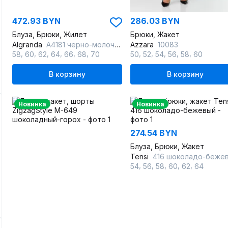
472.93 BYN
286.03 BYN
Блуза, Брюки, Жилет
Брюки, Жакет
Algranda
А4181 черно-молочный
Azzara
10083
,
,
,
,
,
,
,
,
,
,
,
58
60
62
64
66
68
70
50
52
54
56
58
60
В корзину
В корзину
Новинка
Новинка
274.54 BYN
Блуза, Брюки, Жакет
Tensi
416 шоколадо-беже
,
,
,
,
,
54
56
58
60
62
64