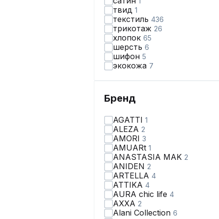
сатин
1
твид
1
текстиль
436
трикотаж
26
хлопок
65
шерсть
6
шифон
5
экокожа
7
Бренд
AGATTI
1
ALEZA
2
AMORI
3
AMUARt
1
ANASTASIA MAK
2
ANIDEN
2
ARTELLA
4
ATTIKA
4
AURA chic life
4
AXXA
2
Alani Collection
6