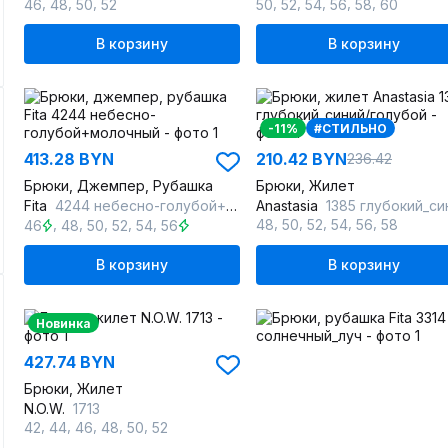
,
,
,
,
,
,
,
,
46
48
50
52
50
52
54
56
58
60
В корзину
В корзину
-11%
#СТИЛЬНО
413.28 BYN
210.42 BYN
236.42
Брюки, Джемпер, Рубашка
Брюки, Жилет
Fita
4244 небесно-голубой+молочный
Anastasia
1385 глубокий_синий/голу
,
,
,
,
,
,
,
,
,
,
48
50
52
54
56
58
46
48
50
52
54
56
В корзину
В корзину
Новинка
427.74 BYN
Брюки, Жилет
N.O.W.
1713
,
,
,
,
,
42
44
46
48
50
52