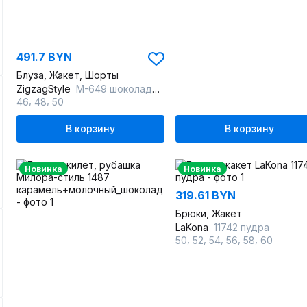
491.7 BYN
Блуза, Жакет, Шорты
ZigzagStyle
М-649 шоколадный-горох
,
,
46
48
50
В корзину
В корзину
Новинка
Новинка
319.61 BYN
Брюки, Жакет
LaKona
11742 пудра
,
,
,
,
,
50
52
54
56
58
60