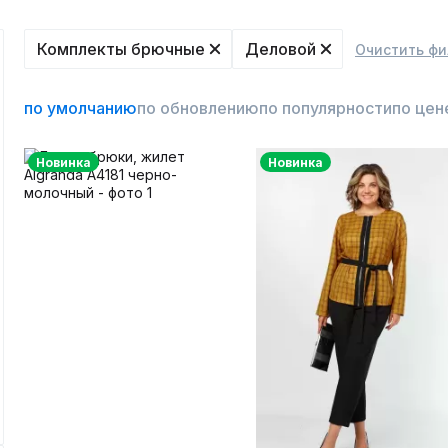
Комплекты брючные
Деловой
Очистить фи
по умолчанию
по обновлению
по популярности
по цен
Новинка
Новинка