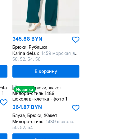
345.88 BYN
Брюки, Рубашка
Karina deLux
1459 морская_волна
,
,
,
50
52
54
56
В корзину
Новинка
364.87 BYN
Блуза, Брюки, Жакет
Милора-стиль
1489 шоколад+клетка
,
,
50
52
54