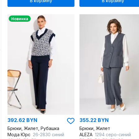
В корзину
В корзину
Новинка
392.62 BYN
355.22 BYN
Брюки, Жилет, Рубашка
Брюки, Жилет
Мода Юрс
26-2830 синий
ALEZA
1294 серо-синий