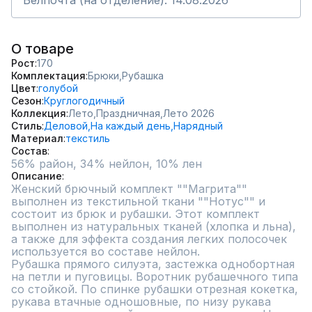
Белпочта (на отделение): 14.08.2026
О товаре
Рост
170
Комплектация
Брюки,
Рубашка
Цвет
голубой
Сезон
Круглогодичный
Коллекция
Лето,
Праздничная,
Лето 2026
Стиль
Деловой,
На каждый день,
Нарядный
Материал
текстиль
Состав
Описание
Женский брючный комплект ""Магрита"" 
выполнен из текстильной ткани ""Нотус"" и 
состоит из брюк и рубашки. Этот комплект 
выполнен из натуральных тканей (хлопка и льна), 
а также для эффекта создания легких полосочек 
используется во составе нейлон. 

Рубашка прямого силуэта, застежка однобортная 
на петли и пуговицы. Воротник рубашечного типа 
со стойкой. По спинке рубашки отрезная кокетка, 
рукава втачные одношовные, по низу рукава 