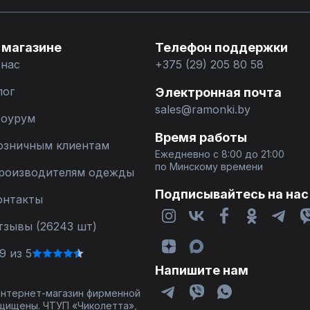
 магазине
Телефон поддержки
 нас
+375 (29) 205 80 58
лог
Электронная почта
sales@ramonki.by
оурум
Время работы
озничным клиентам
Ежедневно с 8:00 до 21:00
по Минскому времени
роизводителям одежды
Подписывайтесь на нас
онтакты
тзывы (26243 шт)
9 из 5
Напишите нам
 интернет-магазин фирменной
щищены. ЧТУП «Чиколетта»,