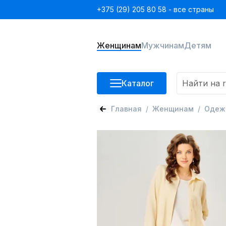
+375 (29) 205 80 58 - все страны
Женщинам
Мужчинам
Детям
Каталог
Главная
Женщинам
Одеж