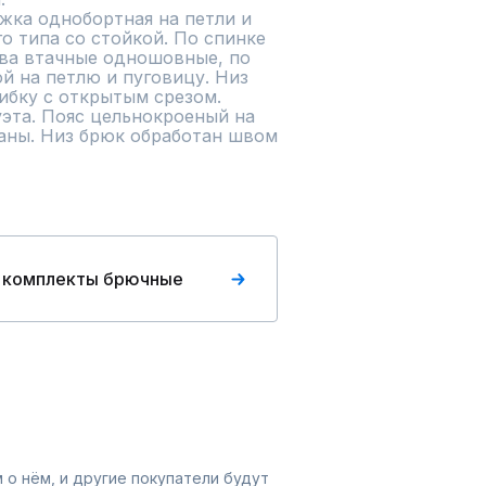
жка однобортная на петли и 
 типа со стойкой. По спинке 
ава втачные одношовные, по 
й на петлю и пуговицу. Низ 
бку с открытым срезом. 

эта. Пояс цельнокроеный на 
аны. Низ брюк обработан швом 
 комплекты брючные
 о нём, и другие покупатели будут