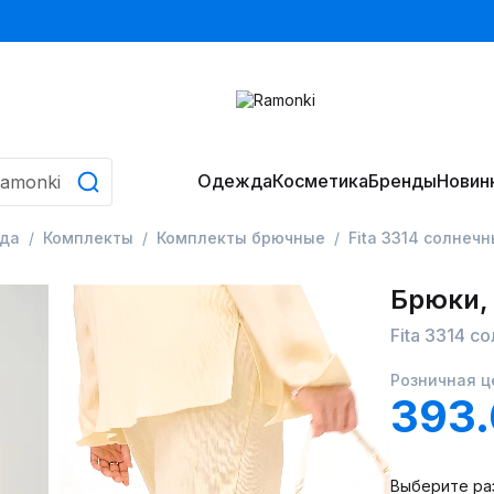
Одежда
Косметика
Бренды
Новин
да
Комплекты
Комплекты брючные
Fita 3314 солнеч
Брюки,
Fita 3314 с
Розничная ц
393
Выберите ра