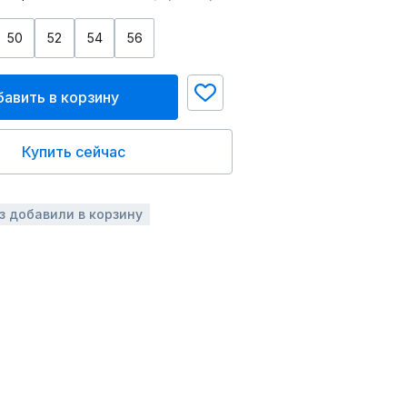
50
52
54
56
авить в корзину
Купить сейчас
аз добавили в корзину