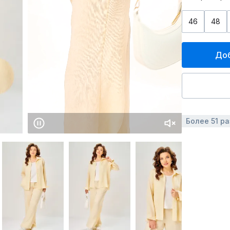
46
48
Доб
Более 51 р