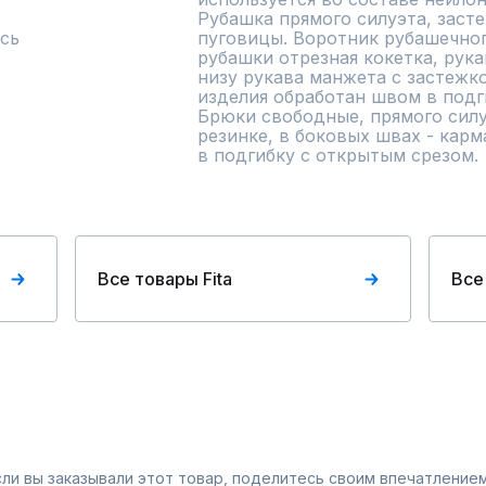
Рубашка прямого силуэта, засте
сь
пуговицы. Воротник рубашечного
рубашки отрезная кокетка, рук
низу рукава манжета с застежко
изделия обработан швом в подги
Брюки свободные, прямого силу
резинке, в боковых швах - карм
в подгибку с открытым срезом.
Все товары Fita
Все
Если вы заказывали этот товар, поделитесь своим впечатлением