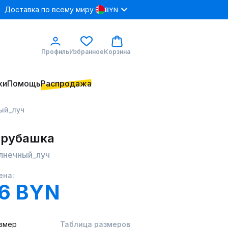
Доставка по всему миру
BYN
Профиль
Избранное
Корзина
ки
Помощь
Распродажа
ный_луч
 рубашка
олнечный_луч
ена:
.6 BYN
змер
Таблица размеров