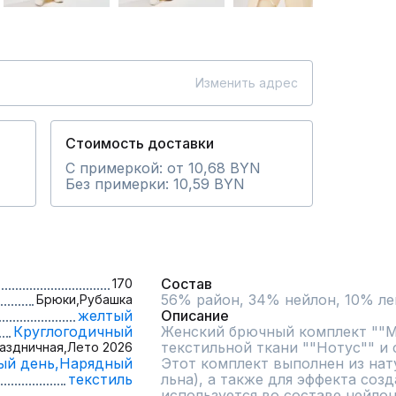
Изменить адрес
Стоимость доставки
С примеркой: от 10,68 BYN
Без примерки: 10,59 BYN
Состав
170
Брюки,
Рубашка
желтый
Описание
Круглогодичный
Женский брючный комплект ""Ма
текстильной ткани ""Нотус"" и 
аздничная,
Лето 2026
ый день,
Нарядный
Этот комплект выполнен из нату
текстиль
льна), а также для эффекта созд
используется во составе нейлон.