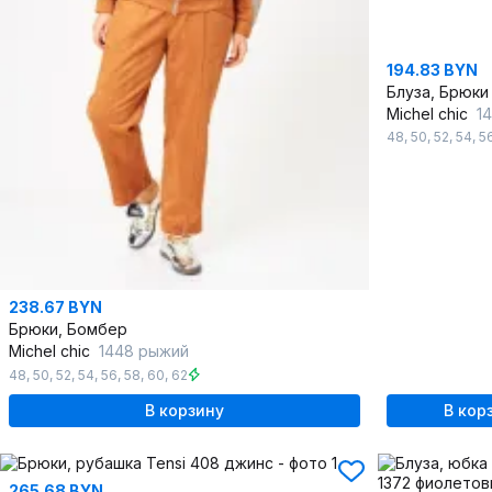
194.83 BYN
Блуза, Брюки
Michel chic
145
48
,
50
,
52
,
54
,
5
238.67 BYN
Брюки, Бомбер
Michel chic
1448 рыжий
48
,
50
,
52
,
54
,
56
,
58
,
60
,
62
В корзину
В кор
265.68 BYN