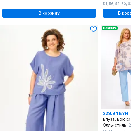
54
,
56
,
58
,
60
,
6
В корзину
В кор
Новинка
229.94 BYN
Блуза, Брюки
Элль-стиль
22