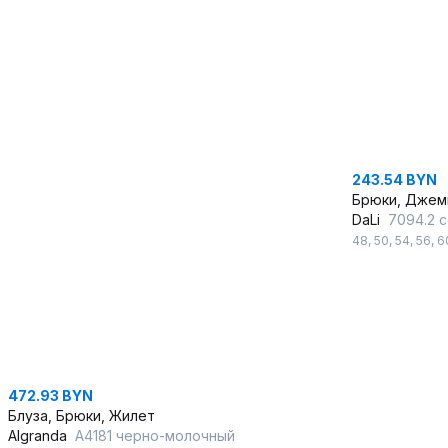
243.54 BYN
Брюки, Джем
DaLi
7094.2 
48
,
50
,
54
,
56
,
6
472.93 BYN
Блуза, Брюки, Жилет
Algranda
А4181 черно-молочный