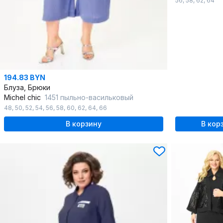
56
,
58
,
62
,
64
194.83 BYN
Блуза, Брюки
Michel chic
1451 пыльно-васильковый
48
,
50
,
52
,
54
,
56
,
58
,
60
,
62
,
64
,
66
В корзину
В кор