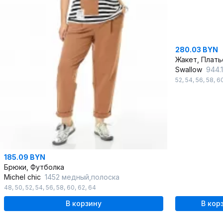
280.03 BYN
Жакет, Плать
Swallow
944.1
52
,
54
,
56
,
58
,
6
185.09 BYN
Брюки, Футболка
Michel chic
1452 медный,полоска
48
,
50
,
52
,
54
,
56
,
58
,
60
,
62
,
64
В корзину
В кор