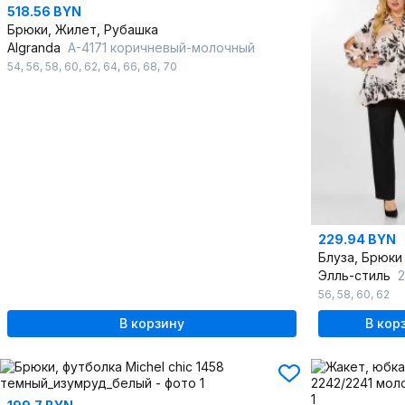
518.56 BYN
Брюки, Жилет, Рубашка
Algranda
А-4171 коричневый-молочный
54
,
56
,
58
,
60
,
62
,
64
,
66
,
68
,
70
229.94 BYN
Блуза, Брюки
Элль-стиль
2
56
,
58
,
60
,
62
В корзину
В кор