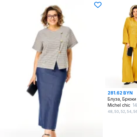
281.62 BYN
Блуза, Брюки
Michel chic
1
48
,
50
,
52
,
54
,
5