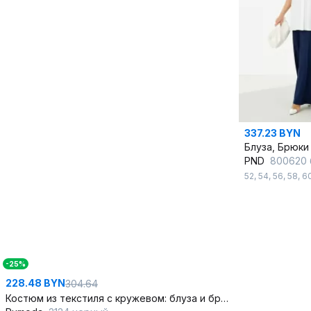
337.23 BYN
Блуза, Брюки
PND
800620 
52
,
54
,
56
,
58
,
6
-25%
228.48 BYN
304.64
Костюм из текстиля с кружевом: блуза и брюки