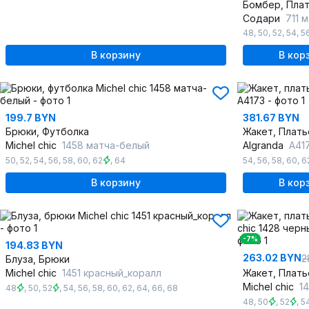
Бомбер, Пла
Содари
711 
48
,
50
,
52
,
54
,
5
В корзину
В кор
199.7 BYN
381.67 BYN
Брюки, Футболка
Жакет, Плать
Michel chic
1458 матча-белый
Algranda
A41
50
,
52
,
54
,
56
,
58
,
60
,
62
,
64
54
,
56
,
58
,
60
,
6
В корзину
В кор
-7%
194.83 BYN
263.02 BYN
2
Блуза, Брюки
Michel chic
1451 красный_коралл
Жакет, Плать
Michel chic
14
48
,
50
,
52
,
54
,
56
,
58
,
60
,
62
,
64
,
66
,
68
48
,
50
,
52
,
5