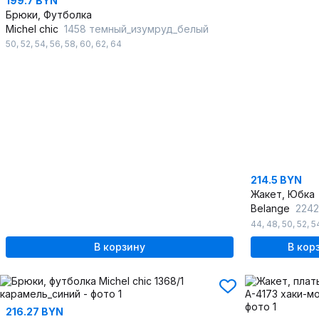
199.7 BYN
Брюки, Футболка
Michel chic
1458 темный_изумруд_белый
50
,
52
,
54
,
56
,
58
,
60
,
62
,
64
214.5 BYN
Жакет, Юбка
Belange
2242/
44
,
48
,
50
,
52
,
5
В корзину
В кор
216.27 BYN