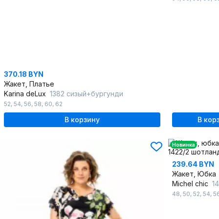
370.18 BYN
Жакет, Платье
Karina deLux
1382 сизый+бургунди
52
,
54
,
56
,
58
,
60
,
62
В корзину
В кор
Новинка
239.64 BYN
Жакет, Юбка
Michel chic
14
48
,
50
,
52
,
54
,
5