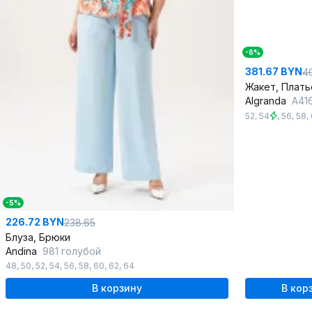
-6%
381.67 BYN
4
Жакет, Плать
Algranda
А41
52
,
54
,
56
,
58
,
-5%
226.72 BYN
238.65
Блуза, Брюки
Andina
981 голубой
48
,
50
,
52
,
54
,
56
,
58
,
60
,
62
,
64
В корзину
В кор