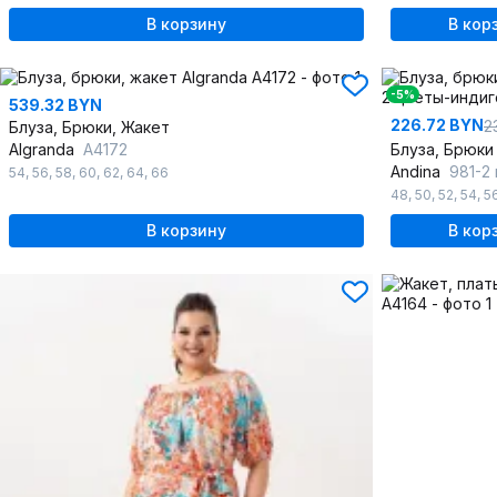
В корзину
В кор
-5%
539.32 BYN
226.72 BYN
2
Блуза, Брюки, Жакет
Algranda
А4172
Блуза, Брюки
Andina
981-2 
54
,
56
,
58
,
60
,
62
,
64
,
66
48
,
50
,
52
,
54
,
5
В корзину
В кор