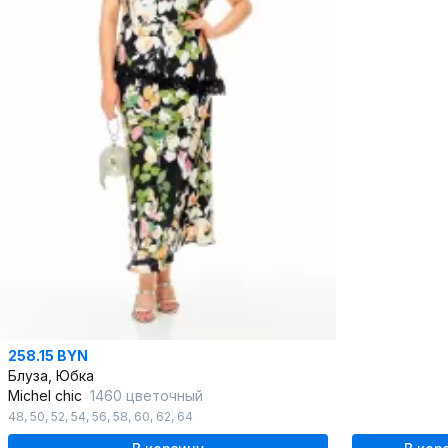
258.15 BYN
Блуза, Юбка
Michel chic
1460 цветочный
48
,
50
,
52
,
54
,
56
,
58
,
60
,
62
,
64