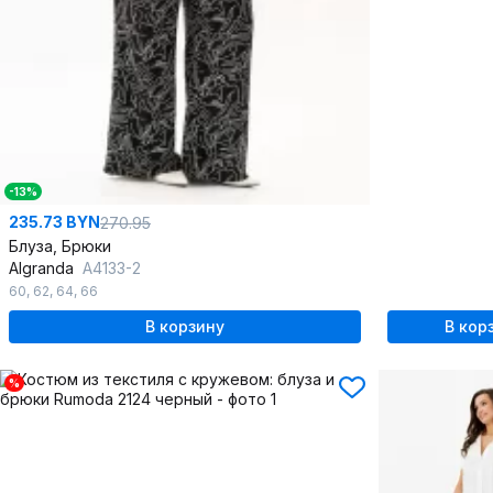
-13%
235.73 BYN
270.95
Блуза, Брюки
Algranda
А4133-2
60
,
62
,
64
,
66
В корзину
В кор
%