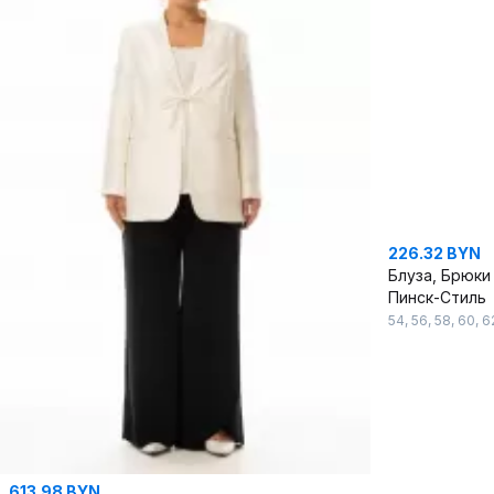
226.32 BYN
Блуза, Брюки
Пинск-Стиль
54
,
56
,
58
,
60
,
6
613.98 BYN