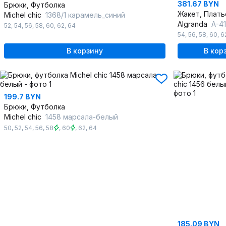
381.67 BYN
Брюки, Футболка
Жакет, Плать
Michel chic
1368/1 карамель_синий
Algranda
А-417
52
,
54
,
56
,
58
,
60
,
62
,
64
54
,
56
,
58
,
60
,
6
В корзину
В кор
199.7 BYN
Брюки, Футболка
Michel chic
1458 марсала-белый
50
,
52
,
54
,
56
,
58
,
60
,
62
,
64
185.09 BYN