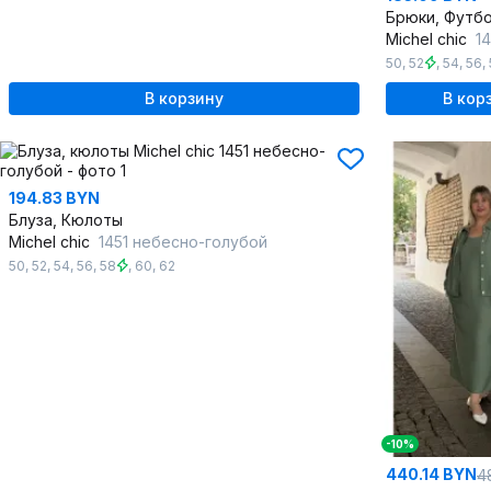
Брюки, Футб
Michel chic
14
50
,
52
,
54
,
56
,
В корзину
В кор
194.83 BYN
Блуза, Кюлоты
Michel chic
1451 небесно-голубой
50
,
52
,
54
,
56
,
58
,
60
,
62
-10%
440.14 BYN
4