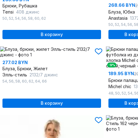
268.66 BYN
2
Брюки, Рубашка
Tensi
408 джинс
Блуза, Юбка
Anastasia
137
50
,
52
,
54
,
56
,
58
,
60
,
62
50
,
52
,
54
,
56
,
5
В корзину
В кор
277.02 BYN
-9%
Блуза, Брюки, Жилет
189.95 BYN
2
Элль-стиль
2132/7 джинс
54
,
56
,
58
,
60
,
62
,
64
,
66
Michel chic
13
48
,
50
,
52
,
54
,
5
В корзину
В кор