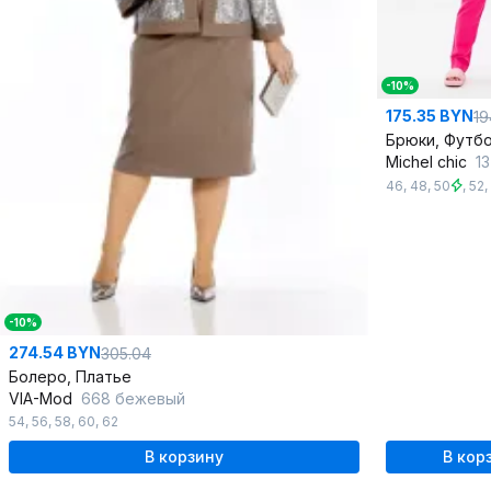
-10%
175.35 BYN
19
Брюки, Футб
Michel chic
1
46
,
48
,
50
,
52
,
-10%
274.54 BYN
305.04
Болеро, Платье
VIA-Mod
668 бежевый
54
,
56
,
58
,
60
,
62
В корзину
В кор