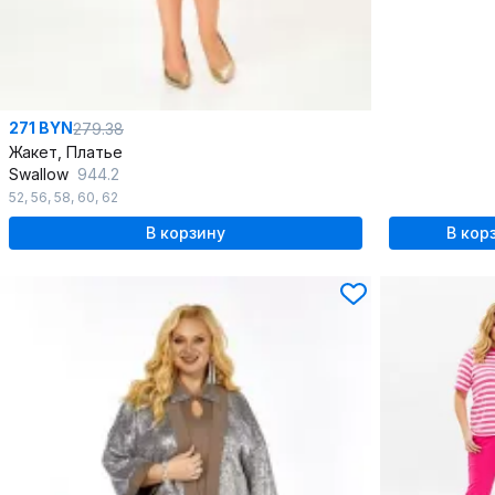
271 BYN
279.38
Жакет, Платье
Swallow
944.2
52
,
56
,
58
,
60
,
62
В корзину
В кор