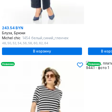
243.54 BYN
Блуза, Брюки
Michel chic
1454 белый,синий_гленчек
48
,
50
,
52
,
54
,
56
,
58
,
60
,
62
,
64
В корзину
В кор
Новинка
Новинка