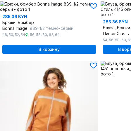
285.36 BYN
285.36 BYN
Брюки, Бомбер
Блуза, Брюки
Bonna Image
889-1/2 темно-серый
Пинск-Стиль
48
,
50
,
52
,
54
,
56
,
58
,
60
,
62
,
64
54
,
56
,
58
,
60
,
6
В корзину
В кор