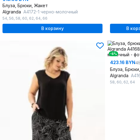
Блуза, Брюки, Жакет
Algranda
А4172-1 черно-молочный
54
,
56
,
58
,
60
,
62
,
64
,
66
В корзину
В кор
-6%
423.16 BYN
45
Блуза, Брюки
Algranda
А4168 
58
,
60
,
62
,
64