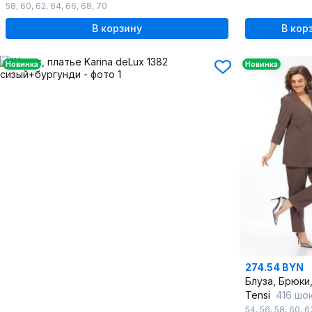
58
,
60
,
62
,
64
,
66
,
68
,
70
В корзину
В кор
Новинка
Новинка
274.54 BYN
Блуза, Брюки
Tensi
416 шоко
54
,
56
,
58
,
60
,
6