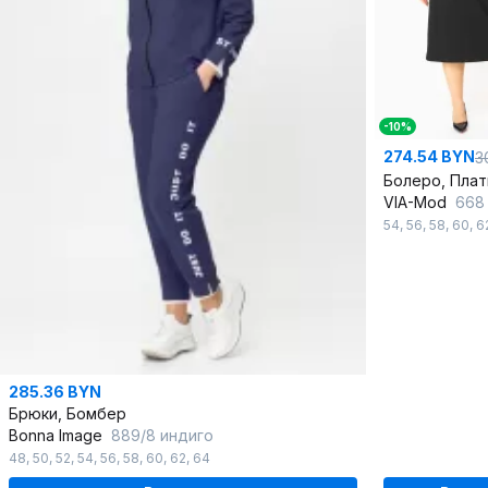
-10%
274.54 BYN
3
Болеро, Плат
VIA-Mod
668
54
,
56
,
58
,
60
,
6
285.36 BYN
Брюки, Бомбер
Bonna Image
889/8 индиго
48
,
50
,
52
,
54
,
56
,
58
,
60
,
62
,
64