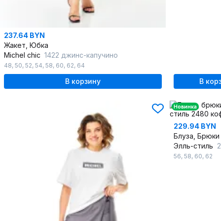
237.64 BYN
Жакет, Юбка
Michel chic
1422 джинс-капучино
48
,
50
,
52
,
54
,
58
,
60
,
62
,
64
В корзину
В кор
Новинка
229.94 BYN
Блуза, Брюки
Элль-стиль
56
,
58
,
60
,
62