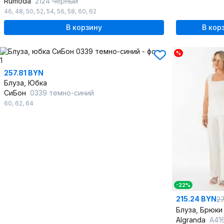
Rumoda
2124 черный
46
,
48
,
50
,
52
,
54
,
56
,
58
,
60
,
62
В корзину
В кор
%
257.81 BYN
Блуза, Юбка
СиБон
0339 темно-синий
60
,
62
,
64
-22%
215.24 BYN
2
Блуза, Брюки
Algranda
А416