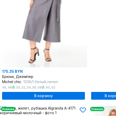
175.35 BYN
Брюки, Джемпер
Michel chic
1336/1 белый,пепел
46
,
48
,
50
,
52
,
54
,
56
,
58
,
60
,
62
В корзину
В кор
Новинка
Новинка