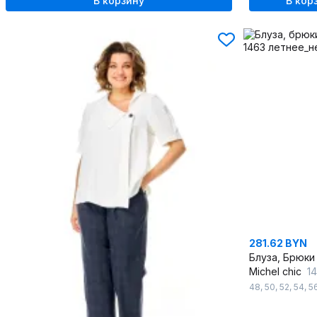
В корзину
В кор
281.62 BYN
Блуза, Брюки
Michel chic
14
48
,
50
,
52
,
54
,
5