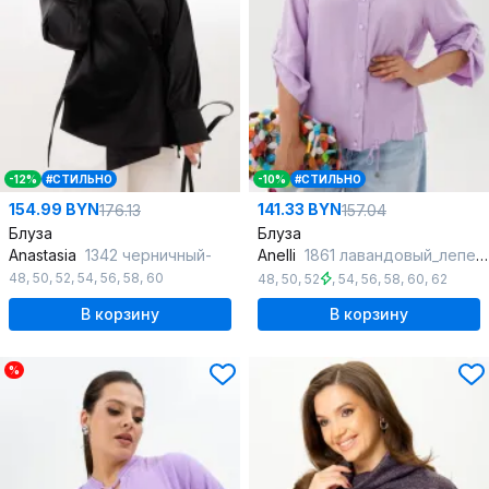
-12%
#СТИЛЬНО
-10%
#СТИЛЬНО
154.99 BYN
141.33 BYN
176.13
157.04
Блуза
Блуза
Anastasia
1342 черничный-
Anelli
1861 лавандовый_лепесток
48
,
50
,
52
,
54
,
56
,
58
,
60
48
,
50
,
52
,
54
,
56
,
58
,
60
,
62
В корзину
В корзину
%