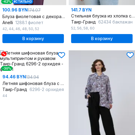
-42%
#СТИЛЬНО
100.96 BYN
141.7 BYN
174.07
Стильная блузка из хлопка с шнуром и вышивкой
Блуза фиолетовая с декоративными шнурами и воротником-стойкой
Таир-Гранд
62434 баклажан
Anelli
1288.1 фиолет
52
,
56
,
58
,
60
42
,
44
,
46
,
48
,
50
,
52
В корзину
В корзину
%
-30%
94.46 BYN
134.94
Летняя шифоновая блуза с мультипринтом и рукавом
Таир-Гранд
6296-2 орхидея
44