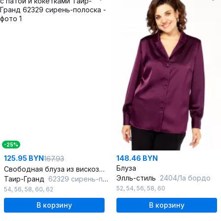
-25%
125.95 BYN
148.46 BYN
167.93
Блуза
Свободная блуза из вискозы с патой и кокетками
Элль-стиль
2404/1а бордо
Таир-Гранд
62329 сирень-полоска
52
,
54
,
56
,
58
,
60
54
,
56
,
58
,
60
,
62
В корзину
В корзину