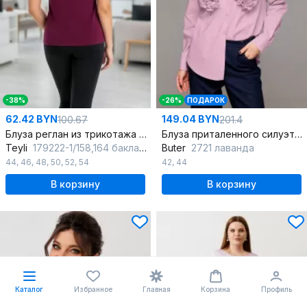
-38%
-26%
ПОДАРОК
62.42 BYN
149.04 BYN
100.67
201.4
Блуза реглан из трикотажа с полупрозрачными деталями
Блуза приталенного силуэта из хлопка с карманами
Teyli
179222-1/158,164 баклажан
Butеr
2721 лаванда
44
,
46
,
48
,
50
,
52
,
54
42
,
44
В корзину
В корзину
Каталог
Избранное
Главная
Корзина
Профиль