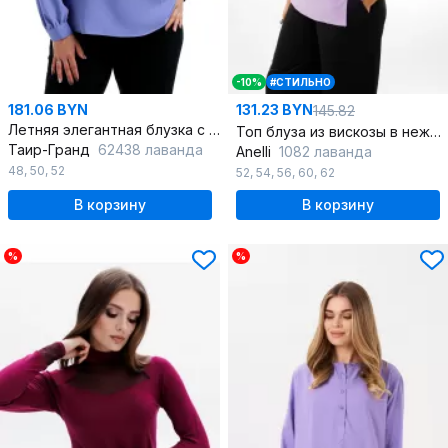
-10%
#СТИЛЬНО
181.06 BYN
131.23 BYN
145.82
Летняя элегантная блузка с регланом и декоративными пуговками
Топ блуза из вискозы в нежных цветах
Таир-Гранд
62438 лаванда
Anelli
1082 лаванда
48
,
50
,
52
52
,
54
,
56
,
60
,
62
В корзину
В корзину
%
%