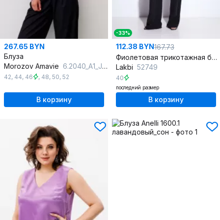
-33%
267.65 BYN
112.38 BYN
167.73
Блуза
Фиолетовая трикотажная блуза с асимметричным вырезом
Morozov Amavie
6.2040_A1_Joan сиреневый
Lakbi
52749
42
,
44
,
46
,
48
,
50
,
52
40
последний размер
В корзину
В корзину