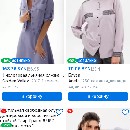
-10%
#СТИЛЬНО
-10%
#СТИЛЬНО
168.26 BYN
111.06 BYN
186.95
123.4
Фиолетовая льняная блузка с карманами и украшением
Блуза
Golden Valley
2317-1 темно-фиолетовый
Anelli
1250 ледяная_лаванда
42
,
50
,
52
44
,
46
,
48
,
52
,
54
В корзину
В корзину
%
%
-26%