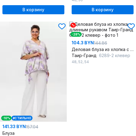
В корзину
В корзину
%
-28%
104.3 BYN
144.86
Деловая блуза из хлопка с длинным рукавом
Таир-Гранд
6289-2 клевер
48
,
52
,
54
-10%
#СТИЛЬНО
141.33 BYN
157.04
Блуза