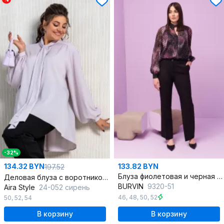
-32%
134.32 BYN
133.82 BYN
197.52
Блуза фиолетовая и черная из текстиля
Деловая блуза с воротником аскот и пышными рукавами
BURVIN
9320-51
Aira Style
24-052 сирень
46
,
48
,
50
,
52
50
,
52
,
54
В корзину
В корзину