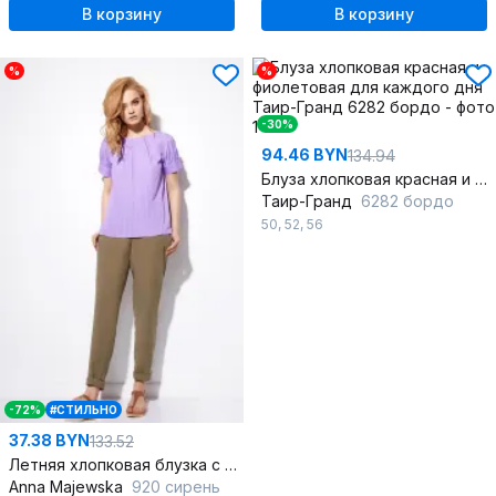
В корзину
В корзину
%
%
-30%
94.46 BYN
134.94
Блуза хлопковая красная и фиолетовая для каждого дня
Таир-Гранд
6282 бордо
50
,
52
,
56
-72%
#СТИЛЬНО
37.38 BYN
133.52
Летняя хлопковая блузка с короткими рукавами и складками
Anna Majewska
920 сирень