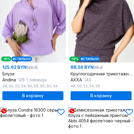
-15%
#СТИЛЬНО
-10%
#СТИЛЬНО
125.92 BYN
88.56 BYN
148.15
98.4
Блуза
Круглогодичная трикотажная блуза свободного кроя на плечо
Andina
128-1 лаванда
AXXA
143
48
,
50
,
52
,
54
,
56
,
58
,
60
,
62
,
64
48
,
50
,
52
,
54
,
56
В корзину
В корзину
%
%