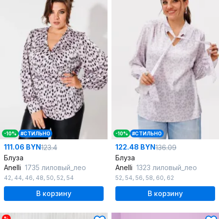
-10%
#СТИЛЬНО
-10%
#СТИЛЬНО
111.06 BYN
122.48 BYN
123.4
136.09
Блуза
Блуза
Anelli
1735 лиловый_лео
Anelli
1323 лиловый_лео
42
,
44
,
46
,
48
,
50
,
52
,
54
52
,
54
,
56
,
58
,
60
,
62
В корзину
В корзину
%