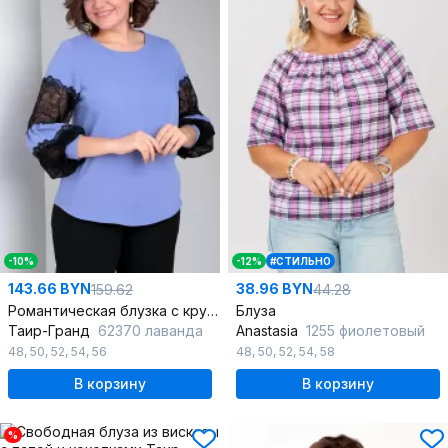
-10%
-12%
#СТИЛЬНО
143.66 BYN
38.96 BYN
159.62
44.28
Романтическая блузка с кружевными рукавами и свободным силуэтом
Блуза
Таир-Гранд
62370 лаванда
Anastasia
1255 фиолетовый
48
,
50
,
52
,
54
,
56
48
,
50
,
52
,
54
,
58
В корзину
В корзину
%