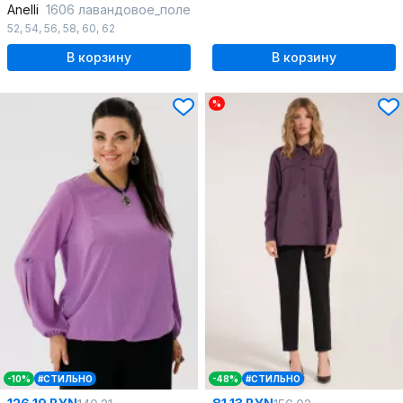
Anelli
1606 лавандовое_поле
52
,
54
,
56
,
58
,
60
,
62
В корзину
В корзину
%
-10%
#СТИЛЬНО
-48%
#СТИЛЬНО