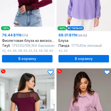
-35%
-50%
#СТИЛЬНО
76.44 BYN
68.01 BYN
117.6
136.02
Фиолетовая блуза из вискозы с полупрозрачными манжетами
Блуза
Teyli
179243/158,164 баклажан
Панда
177540w лиловый
42
,
44
,
46
,
48
,
50
,
52
,
54
,
56
,
58
,
60
42
,
44
В корзину
В корзину
%
%