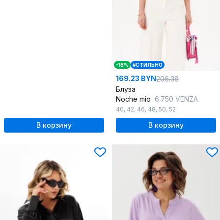
-18%
#СТИЛЬНО
169.23 BYN
206.38
Блуза
Noche mio
6.750 VENZA
40
,
42
,
46
,
48
,
50
,
52
В корзину
В корзину