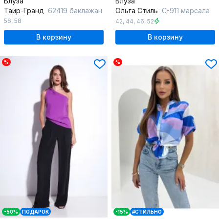
Блуза
Блуза
Таир-Гранд
62419 баклажан
Ольга Стиль
С-911 марсала
56
,
58
42
,
44
,
46
,
52
В корзину
В корзину
%
%
-50%
ПОДАРОК
-15%
#СТИЛЬНО