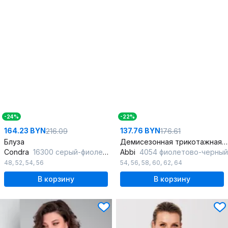
-24%
-22%
164.23 BYN
137.76 BYN
216.09
176.61
Блуза
Демисезонная трикотажная блуза с пейзажным принтом
Condra
16300 серый-фиолетовый
Abbi
4054 фиолетово-черный
48
,
52
,
54
,
56
54
,
56
,
58
,
60
,
62
,
64
В корзину
В корзину