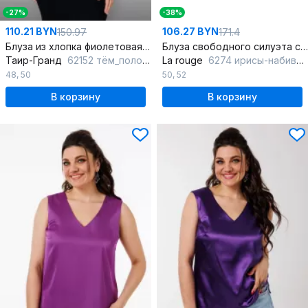
-27%
-38%
110.21 BYN
106.27 BYN
150.97
171.4
Блуза из хлопка фиолетовая с укороченной длиной
Блуза свободного силуэта с рельефами, демисезон
Таир-Гранд
62152 тём_полоска
La rouge
6274 ирисы-набивной
48
,
50
50
,
52
В корзину
В корзину