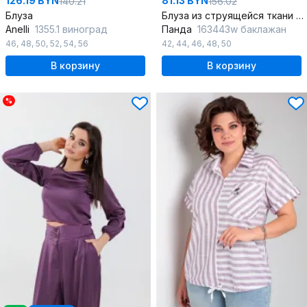
126.19 BYN
81.13 BYN
140.21
156.02
Блуза
Блуза из струящейся ткани с классическим кроем для офиса
Anelli
1355.1 виноград
Панда
163443w баклажан
46
,
48
,
50
,
52
,
54
,
56
42
,
44
,
46
,
48
,
50
В корзину
В корзину
%