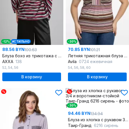
-12%
#СТИЛЬНО
-30%
88.56 BYN
70.85 BYN
100.63
101.21
Блуза бохо из трикотажа с оригинальным кроем и яркими деталями
Летняя трикотажная блуза с V-вырезом и сборками
AXXA
138
Avila
0724 ежевичная
52
,
54
,
56
54
,
56
,
58
,
60
В корзину
В корзину
%
%
-30%
94.46 BYN
134.94
Блуза из хлопка с рукавом 3/4 и воротником-стойкой
Таир-Гранд
6216 сирень