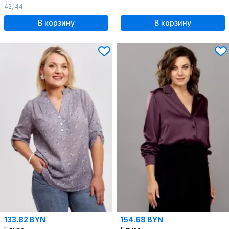
42
,
44
В корзину
В корзину
133.82 BYN
154.68 BYN