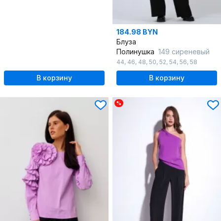
184.98 BYN
Блуза
Полинушка
149 сиреневый
44
,
46
,
48
,
50
,
52
,
54
,
56
,
58
В корзину
В корзину
%