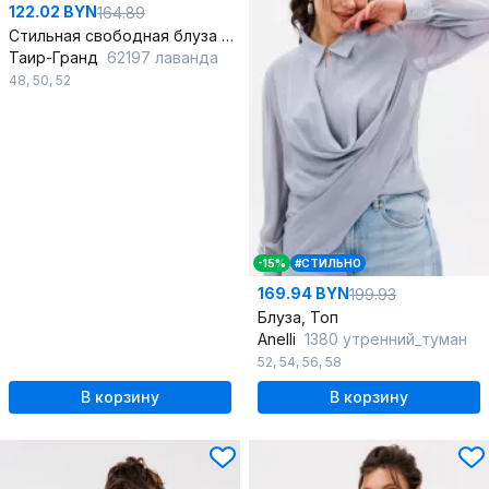
122.02 BYN
164.89
Стильная свободная блуза с драпировкой и воротником-стойкой
Таир-Гранд
62197 лаванда
48
,
50
,
52
-15%
#СТИЛЬНО
169.94 BYN
199.93
Блуза, Топ
Anelli
1380 утренний_туман
52
,
54
,
56
,
58
В корзину
В корзину