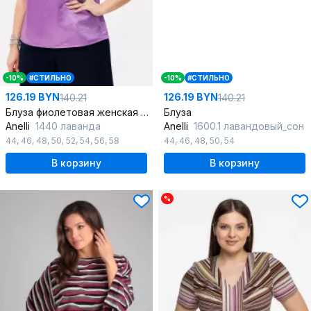
-10%
#СТИЛЬНО
-10%
#СТИЛЬНО
126.19 BYN
126.19 BYN
140.21
140.21
Блуза фиолетовая женская из вискозы для офиса и повседневности
Блуза
Anelli
1440 лаванда
Anelli
1600.1 лавандовый_сон
44
,
46
,
48
,
50
,
52
,
54
,
56
,
58
44
,
46
,
48
,
50
,
54
В корзину
В корзину
%