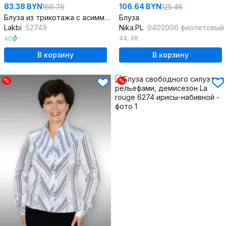
83.38 BYN
106.64 BYN
166.76
125.46
Блуза из трикотажа с асимметричным вырезом
Блуза
Lakbi
52749
Nika.PL
0402006 фиолетовый
44
,
48
40
В корзину
В корзину
%
%