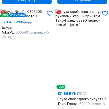
%
%
-15%
#СТИЛЬНО
120.43 BYN
141.69
Блуза
Nika.PL
0305405 лаванда-беж
46
,
48
,
50
-25%
131.86 BYN
175.81
Блуза свободного силуэта с рукавами-клеш и принтом
Таир-Гранд
62390 черно-белый
48
,
50