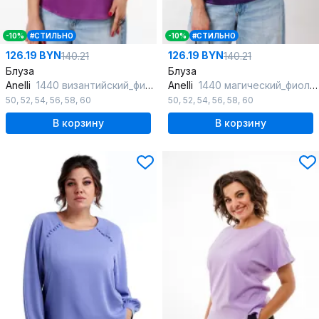
-10%
#СТИЛЬНО
-10%
#СТИЛЬНО
126.19 BYN
126.19 BYN
140.21
140.21
Блуза
Блуза
Anelli
1440 византийский_фиолетовый
Anelli
1440 магический_фиолетовый
50
,
52
,
54
,
56
,
58
,
60
50
,
52
,
54
,
56
,
58
,
60
В корзину
В корзину