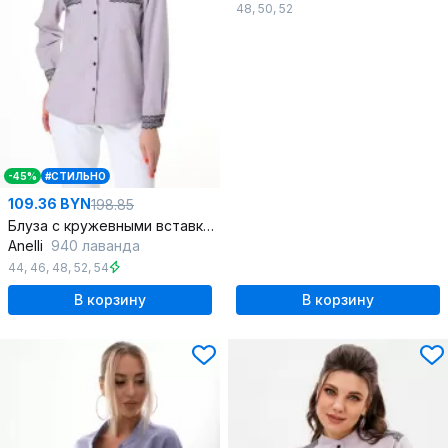
48
,
50
,
52
-45%
#СТИЛЬНО
109.36 BYN
198.85
Блуза с кружевными вставками и накладными карманами
Anelli
940 лаванда
44
,
46
,
48
,
52
,
54
В корзину
В корзину