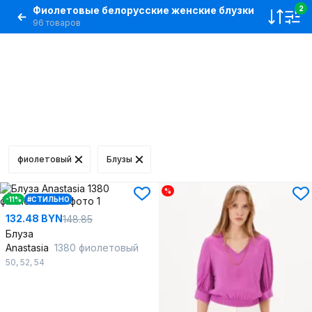
Фиолетовые белорусские женские блузки
2
96 товаров
фиолетовый
Блузы
%
-11%
#СТИЛЬНО
132.48 BYN
148.85
Блуза
Anastasia
1380 фиолетовый
50
,
52
,
54