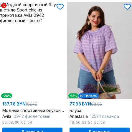
%
-26%
-12%
#СТИЛЬНО
137.76 BYN
77.93 BYN
186.16
88.55
Модный спортивный блузон в стиле Sport chic из трикотажа
Блуза
Avila
0942 фиолетовый
Anastasia
1252.1 лаванда
56
,
58
,
60
,
62
,
64
48
,
50
,
52
,
54
,
56
,
58
В корзину
В корзину