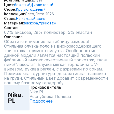
Комплектация
Блуза
Цвет
бежевый,
фиолетовый
Сезон
Круглогодичный
Коллекция
Лето,
Лето 2026
Стиль
На каждый день
Материал
вискоза,
трикотаж
Состав
67% вискоза, 28% полиэстер, 5% эластан
Описание
Обратите внимание на таблицу замеров!  
Стильная блузка-поло из вискозасодержащего 
трикотажа, прямого силуэта. Особенностью 
данной модели является настоящий польский 
фабричный высококачественный трикотаж, ткань 
пике/"лакоста". Блузка мягкая горловина с V-
вырезом, рукава реглан, с разрезами по бокам. 
Премиальная фурнитура  декоративная нашивка 
на груди. Стильный цвет добавит современности 
вашему базовому гардеробу.
Производитель
Nika.PL
Nika.
Республика Польша
PL
Подробнее