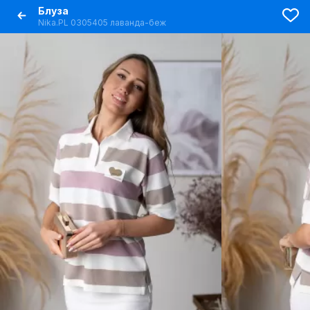
Блуза
Nika.PL 0305405 лаванда-беж