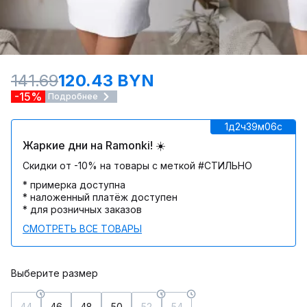
141.69
120.43 BYN
-15%
Подробнее
1д
2ч
39м
06c
Жаркие дни на Ramonki! ☀️
Скидки от -10% на товары с меткой #СТИЛЬНО
* примерка доступна
* наложенный платёж доступен
* для розничных заказов
СМОТРЕТЬ ВСЕ ТОВАРЫ
Выберите размер
44
46
48
50
52
54