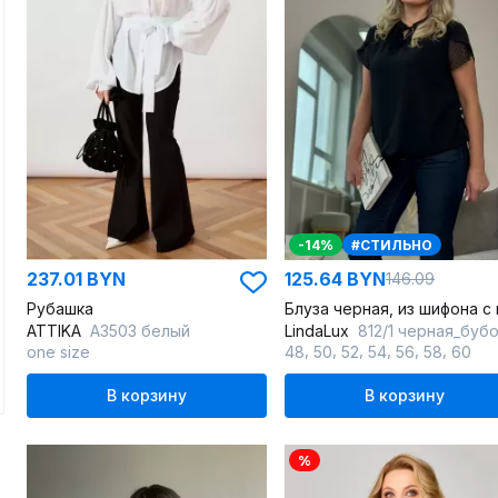
-14%
#СТИЛЬНО
237.01 BYN
125.64 BYN
146.09
Рубашка
ATTIKA
A3503 белый
LindaLux
812/1 черная_буб
,
,
,
,
,
,
one size
48
50
52
54
56
58
60
В корзину
В корзину
%