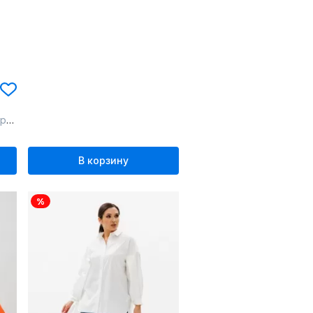
хи
В корзину
%