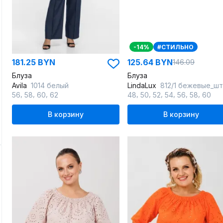
-14%
#СТИЛЬНО
181.25 BYN
125.64 BYN
146.09
Блуза
Блуза
Avila
1014 белый
LindaLux
812/1 бежевые_штри
,
,
,
,
,
,
,
,
,
56
58
60
62
48
50
52
54
56
58
60
В корзину
В корзину