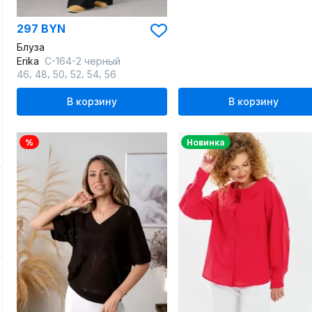
297 BYN
Блуза
Erika
С-164-2 черный
,
,
,
,
,
46
48
50
52
54
56
В корзину
В корзину
%
Новинка