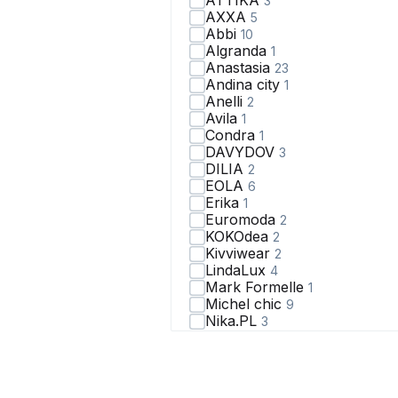
ATTIKA
3
AXXA
5
Abbi
10
Algranda
1
Anastasia
23
Andina city
1
Anelli
2
Avila
1
Condra
1
DAVYDOV
3
DILIA
2
EOLA
6
Erika
1
Euromoda
2
KOKOdea
2
Kivviwear
2
LindaLux
4
Mark Formelle
1
Michel chic
9
Nika.PL
3
SILVERSPICE
3
Shymoda
1
Svetlana-Style
1
THE.WOMAN
1