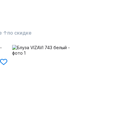
е ↑
по скидке