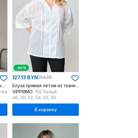
-50%
127.13 BYN
254.26
Блуза черная, из шифона с коротким рукавом
Блуза прямая летом из ткани “решелье” с воротником-стойкой
очка
VIPPRIMO
102 белый
,
,
,
,
,
48
50
52
54
56
58
В корзину