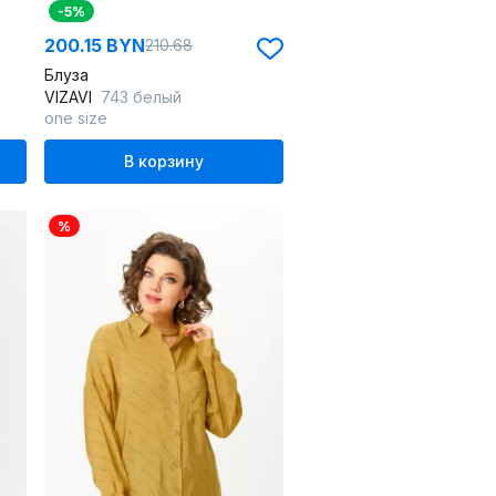
-5%
200.15 BYN
210.68
Блуза
VIZAVI
743 белый
one size
В корзину
%