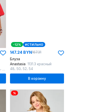
-12%
#СТИЛЬНО
147.24 BYN
167.31
Блуза
Anastasia
1131.3 красный
,
,
,
,
2
64
48
50
52
54
В корзину
%