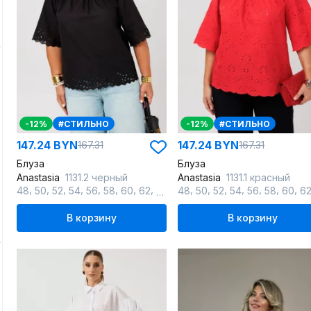
-12%
#СТИЛЬНО
-12%
#СТИЛЬНО
147.24 BYN
147.24 BYN
167.31
167.31
Блуза
Блуза
Anastasia
1131.2 черный
Anastasia
1131.1 красный
,
,
,
,
,
,
,
,
,
,
,
,
,
,
,
48
50
52
54
56
58
60
62
64
48
50
52
54
56
58
60
6
В корзину
В корзину