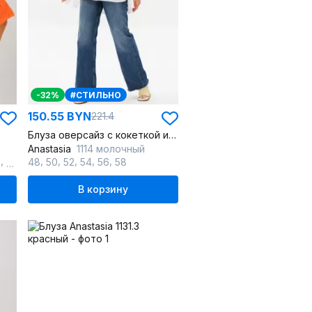
-32%
#СТИЛЬНО
150.55 BYN
221.4
Блуза оверсайз с кокеткой и складками, с длинным рукавом
Anastasia
1114 молочный
,
,
,
,
,
,
2
64
48
50
52
54
56
58
В корзину