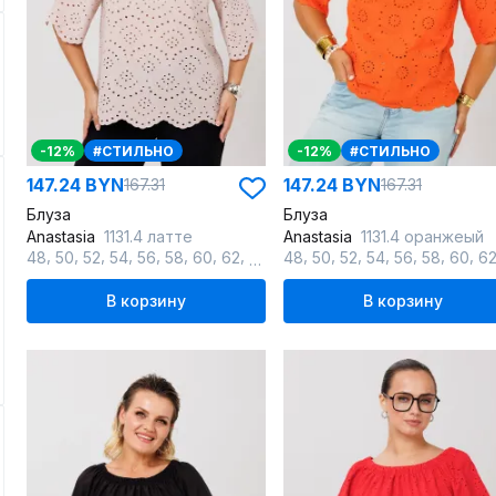
-12%
#СТИЛЬНО
-12%
#СТИЛЬНО
147.24 BYN
147.24 BYN
167.31
167.31
Блуза
Блуза
Anastasia
1131.4 латте
Anastasia
1131.4 оранжеый
,
,
,
,
,
,
,
,
,
,
,
,
,
,
,
48
50
52
54
56
58
60
62
64
48
50
52
54
56
58
60
6
В корзину
В корзину