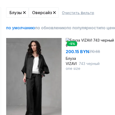
Блузы
Оверсайз
Очистить фильтр
по умолчанию
по обновлению
по популярности
по цен
-5%
200.15 BYN
210.68
Блуза
VIZAVI
743 черный
one size