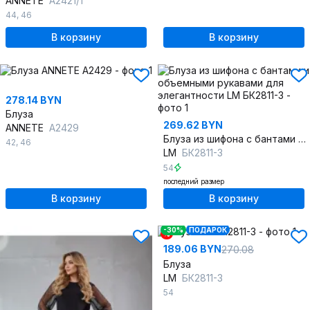
ANNETE
A2421/1
44
,
46
В корзину
В корзину
278.14 BYN
Блуза
269.62 BYN
ANNETE
A2429
Блуза из шифона с бантами и объемными рукавами для элегантности
42
,
46
LM
БК2811-3
54
последний размер
В корзину
В корзину
-30%
ПОДАРОК
%
189.06 BYN
270.08
Блуза
LM
БК2811-3
54