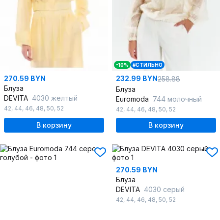
-10%
#СТИЛЬНО
270.59 BYN
232.99 BYN
258.88
Блуза
Блуза
DEVITA
4030 желтый
Euromoda
744 молочный
42
,
44
,
46
,
48
,
50
,
52
42
,
44
,
46
,
48
,
50
,
52
В корзину
В корзину
270.59 BYN
Блуза
DEVITA
4030 серый
42
,
44
,
46
,
48
,
50
,
52