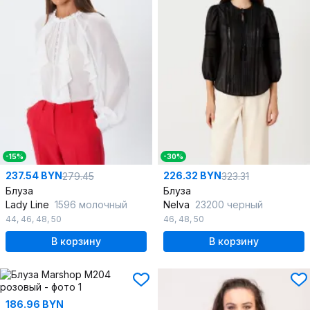
-15%
-30%
237.54 BYN
226.32 BYN
279.45
323.31
Блуза
Блуза
Lady Line
1596 молочный
Nelva
23200 черный
44
,
46
,
48
,
50
46
,
48
,
50
В корзину
В корзину
186.96 BYN