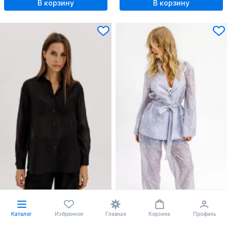
В корзину
В корзину
218.53 BYN
331.28 BYN
345.08
Блуза
Блуза
Каталог
Избранное
Главная
Корзина
Профиль
THE NAME
2430 черный
PiRS
6916 голубой