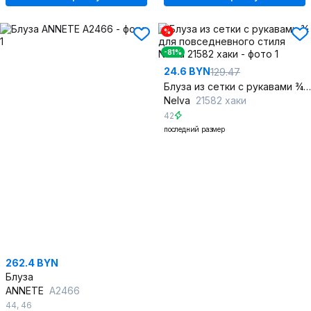
%
-81%
24.6 BYN
129.47
Блуза из сетки с рукавами ¾ для повседневного стиля
Nelva
21582 хаки
42
последний размер
262.4 BYN
Блуза
ANNETE
A2466
44
,
46