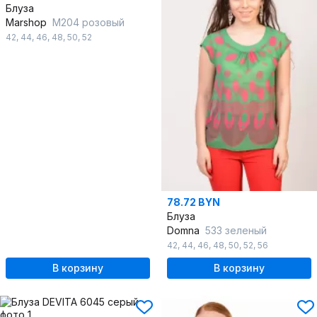
Блуза
Marshop
М204 розовый
42
,
44
,
46
,
48
,
50
,
52
78.72 BYN
Блуза
Domna
533 зеленый
42
,
44
,
46
,
48
,
50
,
52
,
56
В корзину
В корзину