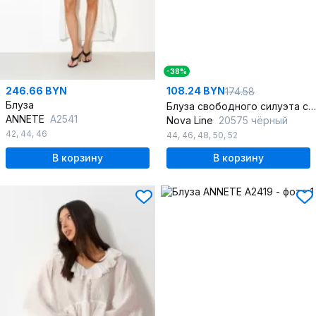
-38%
246.66 BYN
108.24 BYN
174.58
Блуза
Блуза свободного силуэта с разрезом и сборкой
ANNETE
A2541
Nova Line
20575 чёрный
42
,
44
,
46
44
,
46
,
48
,
50
,
52
В корзину
В корзину