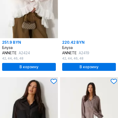
251.9 BYN
220.42 BYN
Блуза
Блуза
ANNETE
A2424
ANNETE
A2419
42
,
44
,
46
,
48
42
,
44
,
46
,
48
В корзину
В корзину