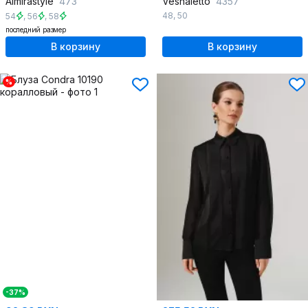
Almirastyle
473
Vesnaletto
4357
48
,
50
54
,
56
,
58
последний размер
В корзину
В корзину
%
-37%