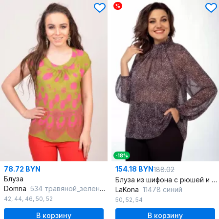
%
-18%
78.72 BYN
154.18 BYN
188.02
Блуза
Блуза из шифона с рюшей и сборками
Domna
534 травяной_зеленый
LaKona
11478 синий
42
,
44
,
46
,
50
,
52
50
,
52
,
54
В корзину
В корзину