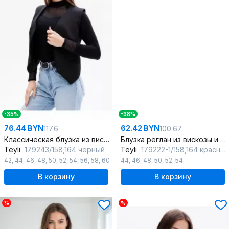
-35%
-38%
76.44 BYN
62.42 BYN
117.6
100.67
Классическая блузка из вискозы с полупрозрачными манжетами
Блузка реглан из вискозы и трикотажа красная для демисезона
Teyli
179243/158,164 черный
Teyli
179222-1/158,164 красный
42
,
44
,
46
,
48
,
50
,
52
,
54
,
56
,
58
,
60
44
,
46
,
48
,
50
,
52
,
54
В корзину
В корзину
%
%