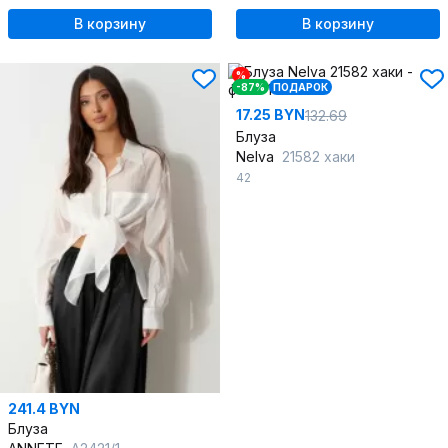
В корзину
В корзину
%
-87%
ПОДАРОК
17.25 BYN
132.69
Блуза
Nelva
21582 хаки
42
241.4 BYN
Блуза