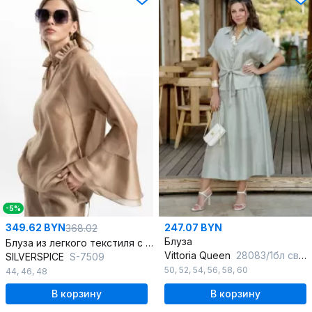
-5%
349.62 BYN
247.07 BYN
368.02
Блуза
Блуза из легкого текстиля с рюшей и длинным рукавом
Vittoria Queen
28083/1бл светло-серый
SILVERSPICE
S-7509
50
,
52
,
54
,
56
,
58
,
60
44
,
46
,
48
В корзину
В корзину