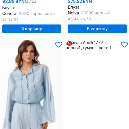
92.89 BYN
275.52 BYN
147.44
Блуза
Блуза
Nelva
23090 черный
Condra
10190 коралловый
42
,
44
,
46
,
50
50
,
52
,
54
В корзину
В корзину
%