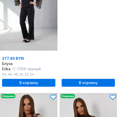
277.49 BYN
Блуза
Erika
С-7069 черный
44
,
46
,
48
,
50
,
52
,
54
В корзину
В корзину
Новинка
Новинка