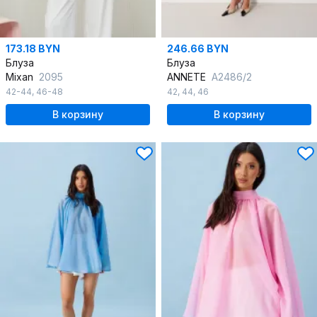
173.18 BYN
246.66 BYN
Блуза
Блуза
Mixan
2095
ANNETE
A2486/2
42-44
,
46-48
42
,
44
,
46
В корзину
В корзину