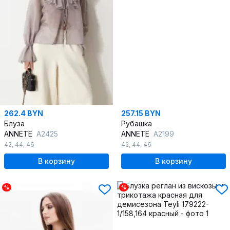
262.4 BYN
257.15 BYN
Блуза
Рубашка
ANNETE
A2425
ANNETE
A2199
42
,
44
,
46
42
,
44
,
46
В корзину
В корзину
%
%