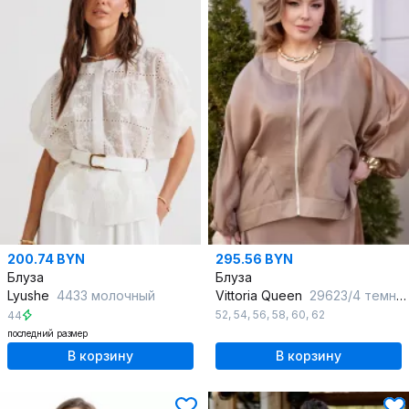
200.74 BYN
295.56 BYN
Блуза
Блуза
Lyushe
4433 молочный
Vittoria Queen
29623/4 темно-бежевый
52
,
54
,
56
,
58
,
60
,
62
44
последний размер
В корзину
В корзину