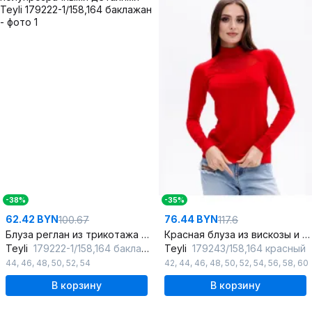
-38%
-35%
62.42 BYN
76.44 BYN
100.67
117.6
Блуза реглан из трикотажа с полупрозрачными деталями
Красная блуза из вискозы и трикотажа с воротником-стойкой
Teyli
179222-1/158,164 баклажан
Teyli
179243/158,164 красный
44
,
46
,
48
,
50
,
52
,
54
42
,
44
,
46
,
48
,
50
,
52
,
54
,
56
,
58
,
60
В корзину
В корзину