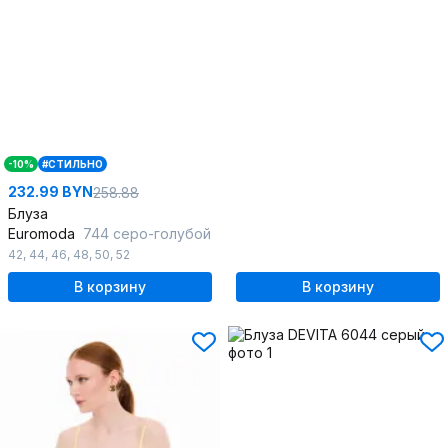
-10%
#СТИЛЬНО
232.99 BYN
258.88
Блуза
Euromoda
744 серо-голубой
42
,
44
,
46
,
48
,
50
,
52
В корзину
В корзину