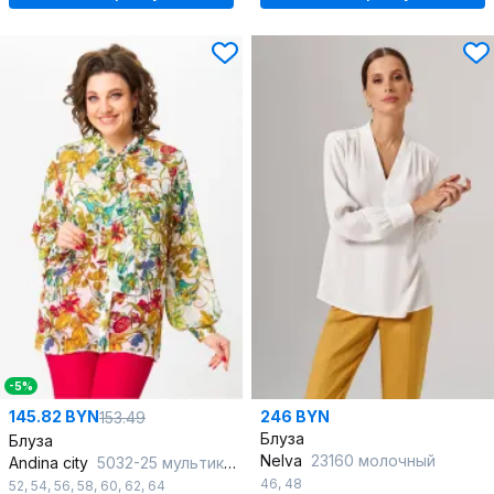
-5%
145.82 BYN
246 BYN
153.49
Блуза
Блуза
Nelva
23160 молочный
Andina city
5032-25 мультиколор
46
,
48
52
,
54
,
56
,
58
,
60
,
62
,
64