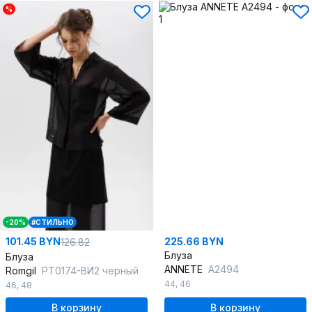
%
-20%
#СТИЛЬНО
101.45 BYN
225.66 BYN
126.82
Блуза
Блуза
ANNETE
A2494
Romgil
РТ0174-ВИ2 черный
44
,
46
46
,
48
В корзину
В корзину