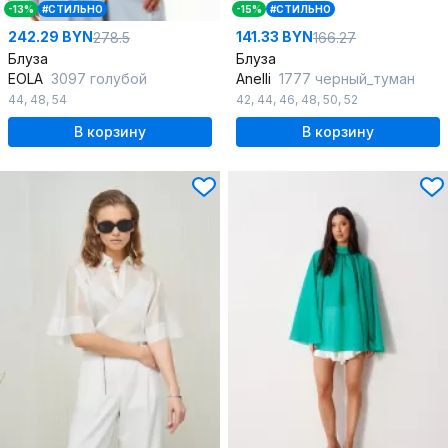
-13%
#СТИЛЬНО
-15%
#СТИЛЬНО
242.29 BYN
141.33 BYN
278.5
166.27
Блуза
Блуза
EOLA
3097 голубой
Anelli
1777 черный_туман
44
,
48
,
54
42
,
44
,
46
,
48
,
50
,
52
В корзину
В корзину