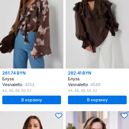
261.74 BYN
282.41 BYN
Блуза
Блуза
Vesnaletto
4554
Vesnaletto
4549
44
,
46
,
48
,
50
,
52
44
,
46
,
48
,
50
,
52
В корзину
В корзину