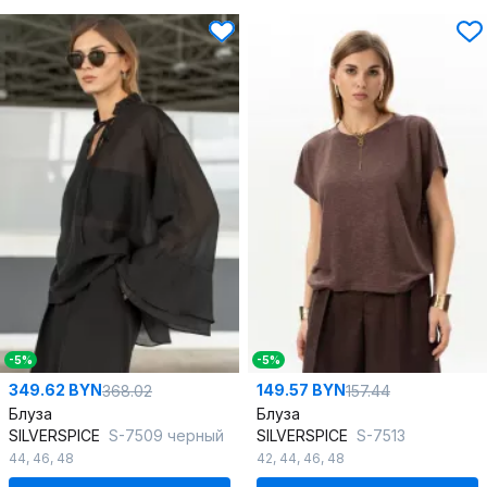
-5%
-5%
349.62 BYN
149.57 BYN
368.02
157.44
Блуза
Блуза
SILVERSPICE
S-7509 черный
SILVERSPICE
S-7513
44
,
46
,
48
42
,
44
,
46
,
48