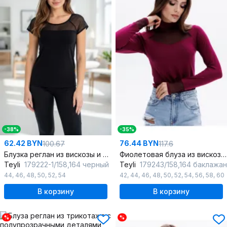
-38%
-35%
62.42 BYN
76.44 BYN
100.67
117.6
Блузка реглан из вискозы и трикотажа черная для демисезона
Фиолетовая блуза из вискозы с полупрозрачными манжетами
Teyli
179222-1/158,164 черный
Teyli
179243/158,164 баклажан
44
,
46
,
48
,
50
,
52
,
54
42
,
44
,
46
,
48
,
50
,
52
,
54
,
56
,
58
,
60
В корзину
В корзину
%
%