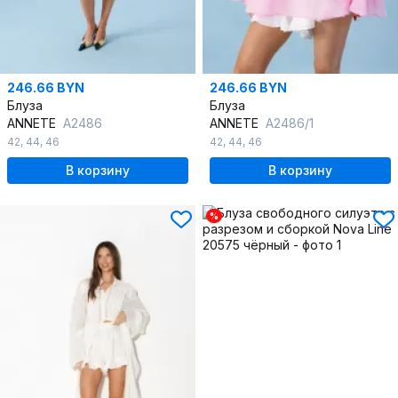
246.66 BYN
246.66 BYN
Блуза
Блуза
ANNETE
A2486
ANNETE
A2486/1
42
,
44
,
46
42
,
44
,
46
В корзину
В корзину
%