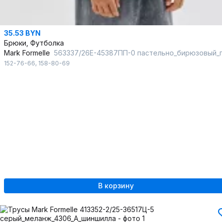
35.53 BYN
Брюки, Футболка
Mark Formelle
563337/26Е-45387ПП-0 пастельно_бирюзовый_потертости_на_графите_1_сл_н
152-76-66
,
158-80-69
В корзину