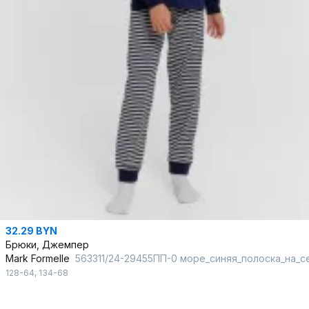
32.29 BYN
Брюки, Джемпер
Mark Formelle
563311/24-29455ПП-0 море_синяя_полоска_на_сером_3_сл_на_по
128-64
,
134-68