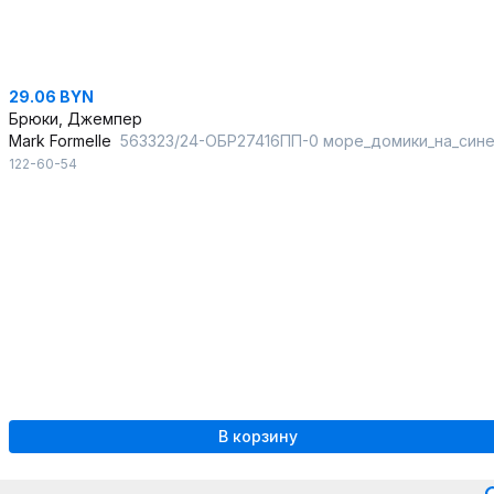
29.06 BYN
Брюки, Джемпер
Mark Formelle
563323/24-ОБР27416ПП-0 море_домики_на_синем_БРАК_ПОЛОТНА_014_Стирк
122-60-54
В корзину