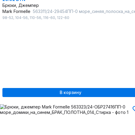
Брюки, Джемпер
Mark Formelle
563311/24-29454ПП-0 море_синяя_полоска_на_сером_3_сл_на_по
98-52
,
104-56
,
110-56
,
116-60
,
122-60
В корзину