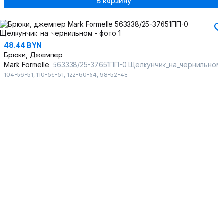
В корзину
48.44 BYN
Брюки, Джемпер
Mark Formelle
563338/25-37651ПП-0 Щелкунчик_на_чернильно
104-56-51
,
110-56-51
,
122-60-54
,
98-52-48