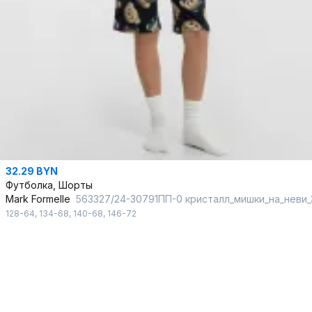
32.29 BYN
Футболка, Шорты
Mark Formelle
563327/24-30791ПП-0 кристалл_мишки_на_неви_3_сл_на_пол_3_сл_на_спин
128-64
,
134-68
,
140-68
,
146-72