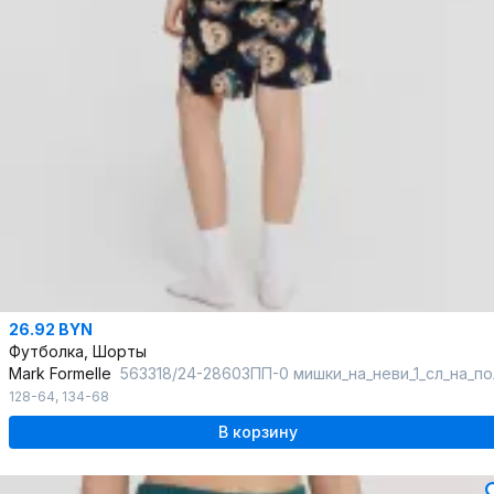
26.92 BYN
Футболка, Шорты
Mark Formelle
563318/24-28603ПП-0 мишки_на_неви_1_сл_на_пол_Д
128-64
,
134-68
В корзину