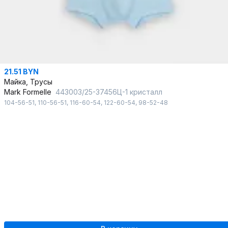
21.51 BYN
Майка, Трусы
Mark Formelle
443003/25-37456Ц-1 кристалл
104-56-51
,
110-56-51
,
116-60-54
,
122-60-54
,
98-52-48