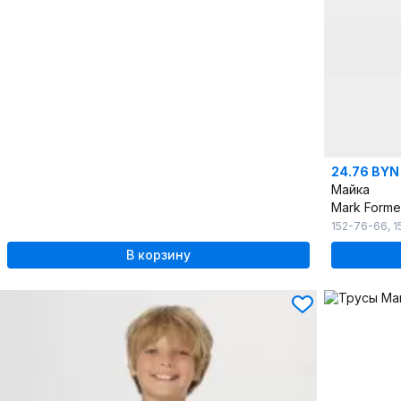
24.76 BYN
Майка
Mark Forme
152-76-66
,
1
В корзину