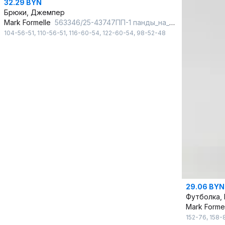
32.29 BYN
Брюки, Джемпер
Mark Formelle
563346/25-43747ПП-1 панды_на_небесном
104-56-51
,
110-56-51
,
116-60-54
,
122-60-54
,
98-52-48
29.06 BYN
Футболка,
Mark Forme
152-76
,
158-