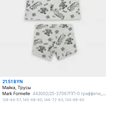
21.51 BYN
Майка, Трусы
Mark Formelle
443002/25-37067ПП-0 граффити_на_молочном
128-64-57
,
140-68-60
,
146-72-63
,
134-68-60