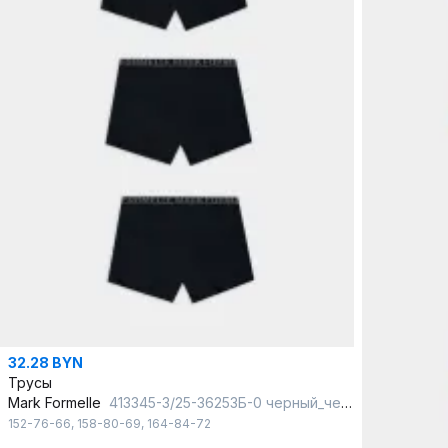
32.28 BYN
Трусы
Mark Formelle
413345-3/25-36253Б-0 черный_черный_черный
152-76-66
,
158-80-69
,
164-84-72