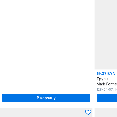
19.37 BYN
Трусы
Mark Forme
128-64-57
,
1
В корзину