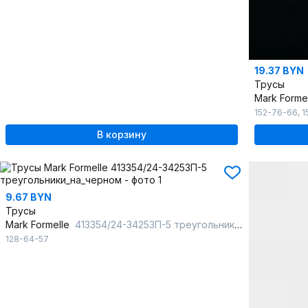
19.37 BYN
Трусы
Mark Forme
152-76-66
,
1
В корзину
9.67 BYN
Трусы
Mark Formelle
413354/24-34253П-5 треугольники_на_черном
128-64-57