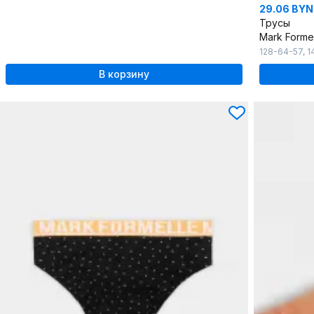
29.06 BYN
Трусы
Mark Forme
128-64-57
,
1
В корзину