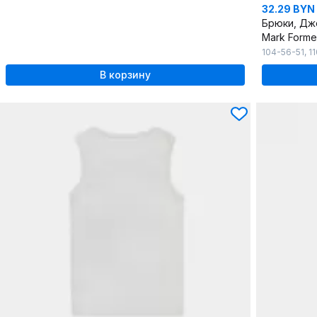
32.29 BYN
Брюки, Дж
Mark Forme
104-56-51
,
1
В корзину