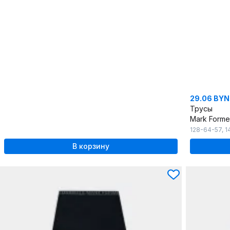
29.06 BYN
Трусы
Mark Forme
128-64-57
,
1
В корзину