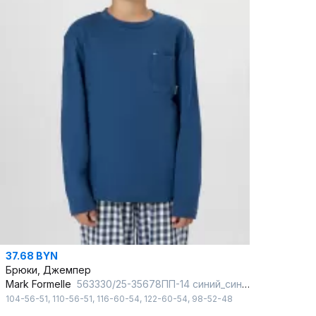
37.68 BYN
Брюки, Джемпер
Mark Formelle
563330/25-35678ПП-14 синий_синяя_клетка_декор
104-56-51
,
110-56-51
,
116-60-54
,
122-60-54
,
98-52-48