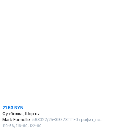
21.53 BYN
Футболка, Шорты
Mark Formelle
563322/25-39773ПП-0 графит_печать2_3_сл_на_пол
110-56
,
116-60
,
122-60