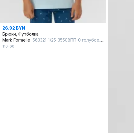
26.92 BYN
Брюки, Футболка
Mark Formelle
563321-1/25-35508ПП-0 голубое_небо_молнии_на_синем_3_сл_на_пол
116-60