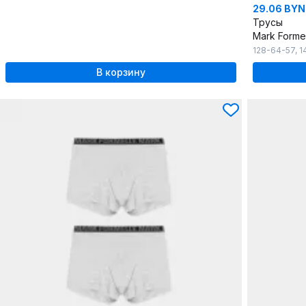
29.06 BYN
Трусы
Mark Forme
128-64-57
,
1
В корзину