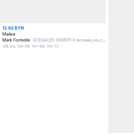
12.92 BYN
Майка
Mark Formelle
423344/25-39081П-0 молнии_на_синем
128-64
,
134-68
,
140-68
,
146-72