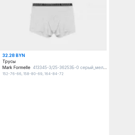
32.28 BYN
Трусы
Mark Formelle
413345-3/25-36253Б-0 серый_меланж_4306_А
152-76-66
,
158-80-69
,
164-84-72