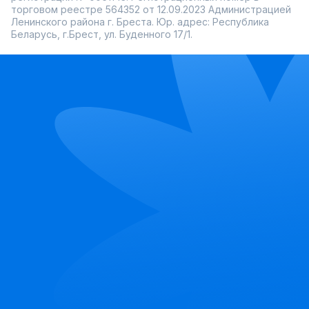
торговом реестре 564352 от 12.09.2023 Администрацией
Ленинского района г. Бреста. Юр. адрес: Республика
Беларусь, г.Брест, ул. Буденного 17/1.