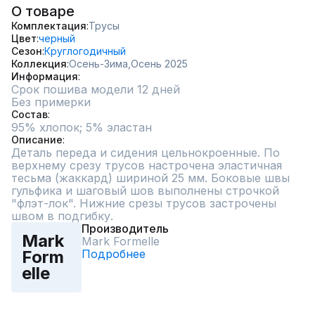
О товаре
Комплектация
Трусы
Цвет
черный
Сезон
Круглогодичный
Коллекция
Осень-Зима,
Осень 2025
Информация
Срок пошива модели 12 дней
Без примерки
Состав
95% хлопок; 5% эластан
Описание
Деталь переда и сидения цельнокроенные. По 
верхнему срезу трусов настрочена эластичная 
тесьма (жаккард) шириной 25 мм. Боковые швы 
гульфика и шаговый шов выполнены строчкой 
"флэт-лок". Нижние срезы трусов застрочены 
швом в подгибку.
Производитель
Mark
Mark Formelle
Подробнее
Form
elle