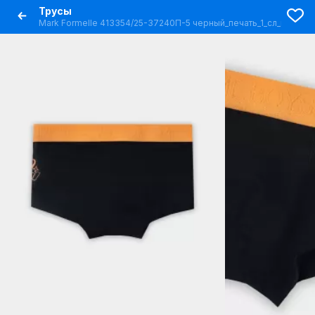
Трусы
Mark Formelle 413354/25-37240П-5 черный_печать_1_сл_на_ЛВ_