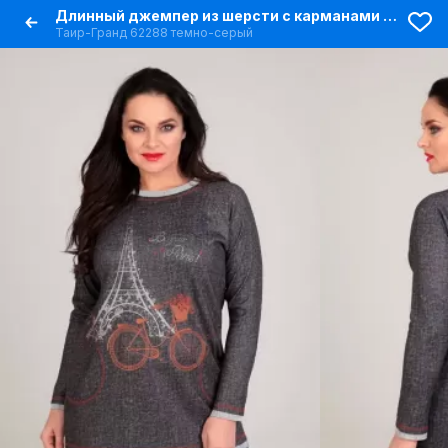
Длинный джемпер из шерсти с карманами и декоративной отделкой
Таир-Гранд 62288 темно-серый