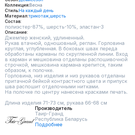
Коллекция
Весна
Стиль
На каждый день
Материал
трикотаж,
шерсть
Состав
полиэстер-87%, шерсть-10%, эластан-3
Описание
Джемпер женский, удлиненный.

Рукав втачной, одношовный, реглан. Горловина 
круглая, углубленная. В боковых швах переда 
обработаны карманы по скругленной линии. Вход 
в карман и мешковина отделаны распошивочной 
строчкой, мешковина кармана крепится, таким 
образом, к полочке. 

Горловина, низ изделия и низ рукавов отделаны 
притачной бейкой контрастного цвета и припуск 
шва распошит отделочными нитками.

На полочке по центру нанесена красками печать.

Длина изделия 71-73 см, рукава 66-68 см
Производитель
Таир-Гранд
Республика Беларусь
Подробнее