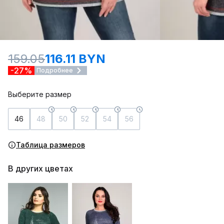
159.05
116.11 BYN
-27%
Подробнее
Выберите размер
46
48
50
52
54
56
Таблица размеров
В других цветах