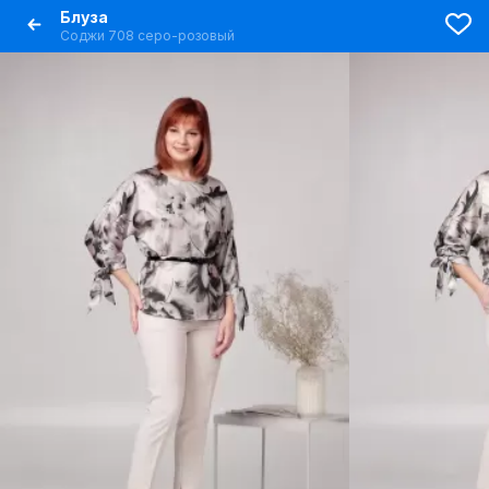
Блуза
Соджи 708 серо-розовый