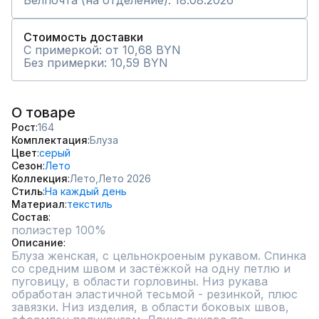
Белпочта (на отделение): 18.08.2026
Стоимость доставки
С примеркой: от 10,68 BYN
Без примерки: 10,59 BYN
О товаре
Рост
164
Комплектация
Блуза
Цвет
серый
Сезон
Лето
Коллекция
Лето,
Лето 2026
Стиль
На каждый день
Материал
текстиль
Состав
полиэстер 100%
Описание
Блуза женская, с цельнокроеным рукавом. Спинка 
со средним швом и застёжкой на одну петлю и 
пуговицу, в области горловины. Низ рукава 
обработан эластичной тесьмой - резинкой, плюс 
завязки. Низ изделия, в области боковых швов, 