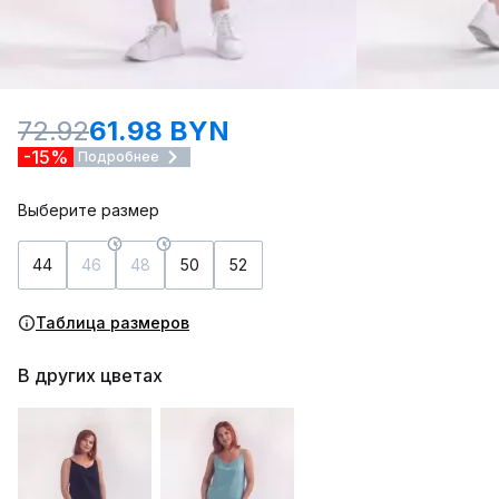
72.92
61.98 BYN
-15%
Подробнее
Выберите размер
44
46
48
50
52
Таблица размеров
В других цветах