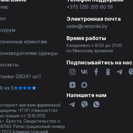
 нас
+375 (29) 205 80 58
лог
Электронная почта
sales@ramonki.by
оурум
Время работы
озничным клиентам
Ежедневно с 8:00 до 21:00
по Минскому времени
роизводителям одежды
Подписывайтесь на нас
онтакты
тзывы (26241 шт)
9 из 5
Напишите нам
 интернет-магазин фирменной
щищены. ЧТУП «Чиколетта»,
страция от 12.10.2012
 г. Бреста. Свидетельство о
61143. Регистрационный номер
9.2023 Администрацией