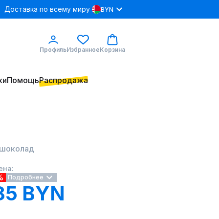
Доставка по всему миру
BYN
Профиль
Избранное
Корзина
ки
Помощь
Распродажа
4 шоколад
ена:
%
Подробнее
85 BYN