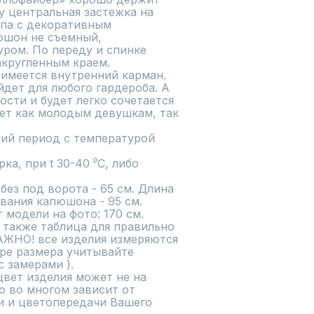
у центральная застежка на 
па с декоративным 
юшон не съемный, 
ром. По переду и спинке 
кругленным краем.

имеется внутренний карман.

дет для любого гардероба. А 
сти и будет легко сочетается 
ет как молодым девушкам, так 
ий период с температурой 
а, при t 30-40 ⁰C, либо 
ез под ворота - 65 см. Длина 
вания капюшона - 95 см.

 модели на фото: 170 см.

 также таблица для правильно 
АЖНО! все изделия измеряются 
ре размера учитывайте 
 замерами ).

вет изделия может не на 
 во многом зависит от 
 и цветопередачи Вашего 