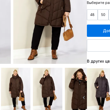
Выберите ра
48
50
Доб
В других ц