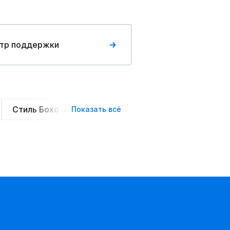
тр поддержки
Стиль Бохо
Элегантные
Оверсайз
Сте
Показать всё