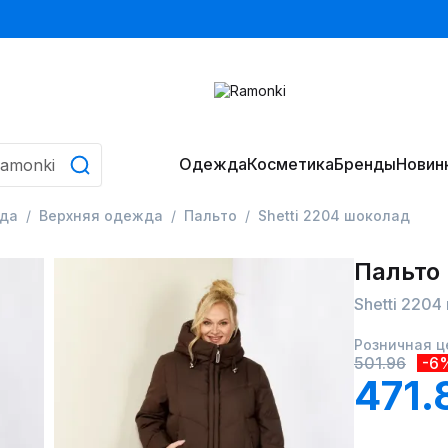
Одежда
Косметика
Бренды
Новин
да
Верхняя одежда
Пальто
Shetti 2204 шоколад
Пальто
Shetti 220
Розничная ц
501.96
-6
471.