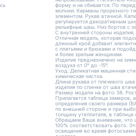
сь
форму и не сбивается. По перед
молнии. Карманы прорезного ти
элементом. Рукав втачной. Кап
регулируется декоративным шну
рельефные швы. Низ бортов с за
С внутренней стороны изделия, 
Отличная модель, которая подой
длинный крой добавит элегантно
с платьями и брюками и подойд
и более зрелым женщинам.

Изделие предназначено на зимн
воздуха от 0° до -15°.

Уход: Деликатная машинная стирк
химическая чистка.

Длина рукава от плечевого шва б
изделия по спинке от шва втачи
Размер модели на фото: 58. Рост
Прилагается таблица замеров, а
определения своего размера (В
по внешней стороне и при выбо
толщину утеплителя, в таблице с
Обращаем Ваше внимание, что ц
100% соответствовать фото. Это
освещения во время фотосъемки