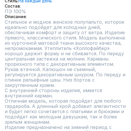
Стиль
На каждый день
Состав
ПЭ 100%
Описание
Стильное и модное женское полупальто, которое 
идеально подойдет для холодных дней, 
обеспечивая комфорт и защиту от ветра. Изделие 
прямого, классического стиля. Модель выполнена 
из курточной матовой ткани высокого качества, 
непромокаемая. Утеплитель «Холлофайбер» 
хорошо держит форму и не сбивается. По переду 
центральная застежка на молнии. Карманы 
прорезного типа с декоративным элементом. 
Рукав втачной. Капюшон не съемный, 
регулируется декоративным шнуром. По переду и 
спинке рельефные швы. Низ бортов с 
закругленным краем.

С внутренней стороны изделия, имеется 
внутренний карман.

Отличная модель, которая подойдет для любого 
гардероба. А длинный крой добавит элегантности 
и будет легко сочетается с платьями и брюками и 
подойдет как молодым девушкам, так и более 
зрелым женщинам.

Изделие предназначено на зимний период с 