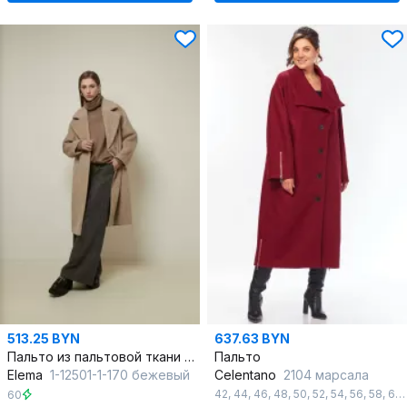
513.25 BYN
637.63 BYN
Пальто из пальтовой ткани и шерсти на каждый день
Пальто
Elema
1-12501-1-170 бежевый
Celentano
2104 марсала
42
,
44
,
46
,
48
,
50
,
52
,
54
,
56
,
58
,
60
60