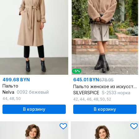
-5%
499.68 BYN
645.01 BYN
678.95
Пальто
Пальто женское из искусственного меха SILVERSPICE S-2533 норка
Nelva
0092 бежевый
SILVERSPICE
S-2533 норка
44
,
48
,
50
42
,
44
,
46
,
48
,
50
,
52
В корзину
В корзину