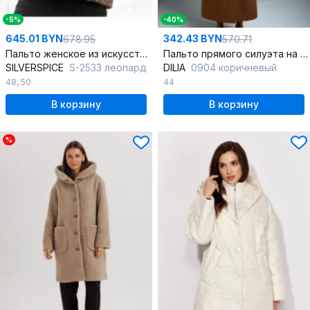
-5%
-40%
645.01 BYN
342.43 BYN
678.95
570.71
Пальто женское из искусственного меха SILVERSPICE S-2533 леопард
Пальто прямого силуэта на пуговицах с прорезными карманами
SILVERSPICE
S-2533 леопард
DILIA
0904 коричневый
48
,
50
44
В корзину
В корзину
%