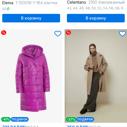
Celentano
2100 баклажанный
Elema
1-120019-1-164 клетка
42
,
44
,
46
,
48
,
50
,
52
,
54
,
56
,
58
,
60
50
В корзину
В корзину
%
%
-41%
ПОДАРОК
-27%
ПОДАРОК