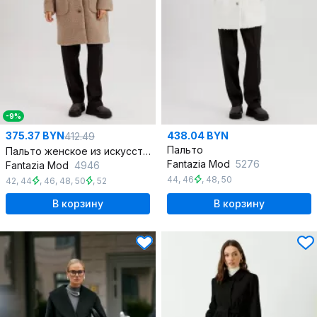
-9%
375.37 BYN
438.04 BYN
412.49
Пальто
Пальто женское из искусственного меха Teddy bear с капюшоном
Fantazia Mod
5276
Fantazia Mod
4946
44
,
46
,
48
,
50
42
,
44
,
46
,
48
,
50
,
52
В корзину
В корзину