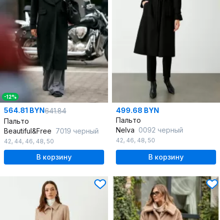
-12%
564.81 BYN
499.68 BYN
641.84
Пальто
Пальто
Nelva
0092 черный
Beautiful&Free
7019 черный
42
,
46
,
48
,
50
42
,
44
,
46
,
48
,
50
В корзину
В корзину