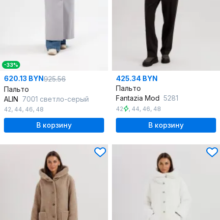
-33%
620.13 BYN
425.34 BYN
925.56
Пальто
Пальто
Fantazia Mod
5281
ALIN
7001 светло-серый
42
,
44
,
46
,
48
42
,
44
,
46
,
48
В корзину
В корзину