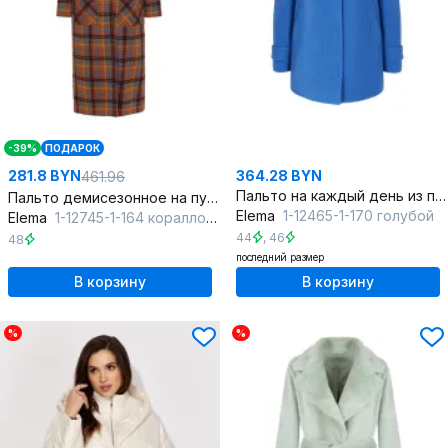
-39%
ПОДАРОК
281.8 BYN
364.28 BYN
461.96
Пальто на каждый день из пальтовой ткани, голубое, однобортное
Пальто демисезонное на пуговицах из шерсти и пальтовой ткани
Elema
1-12465-1-170 голубой
Elema
1-12745-1-164 коралловая_клетка
44
,
46
48
последний размер
В корзину
В корзину
%
%