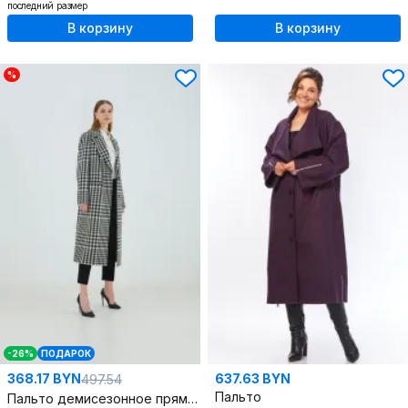
последний размер
В корзину
В корзину
%
-26%
ПОДАРОК
368.17 BYN
637.63 BYN
497.54
Пальто
Пальто демисезонное прямое ниже колена на одну пуговицу