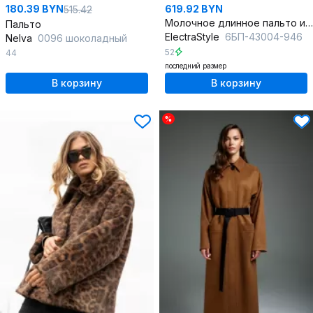
180.39 BYN
619.92 BYN
515.42
Молочное длинное пальто из плащёвой ткани с пуговицами
Пальто
ElectraStyle
6БП-43004-946
Nelva
0096 шоколадный
52
44
последний размер
В корзину
В корзину
%