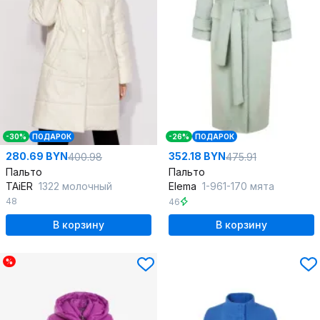
-30%
ПОДАРОК
-26%
ПОДАРОК
280.69 BYN
352.18 BYN
400.98
475.91
Пальто
Пальто
TAiER
1322 молочный
Elema
1-961-170 мята
48
46
В корзину
В корзину
%