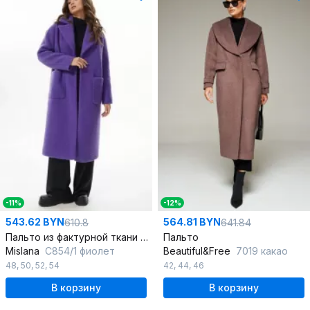
-11%
-12%
543.62 BYN
564.81 BYN
610.8
641.84
Пальто из фактурной ткани с шлицей на спинке
Пальто
Mislana
С854/1 фиолет
Beautiful&Free
7019 какао
48
,
50
,
52
,
54
42
,
44
,
46
В корзину
В корзину