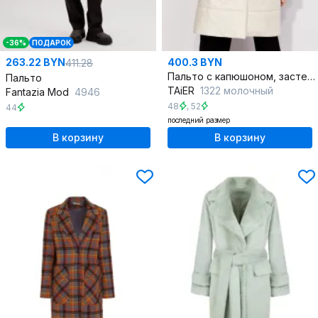
-36%
ПОДАРОК
263.22 BYN
400.3 BYN
411.28
Пальто с капюшоном, застежкой на кнопки, с регулируемым рукавом
Пальто
TAiER
1322 молочный
Fantazia Mod
4946
48
,
52
44
последний размер
В корзину
В корзину