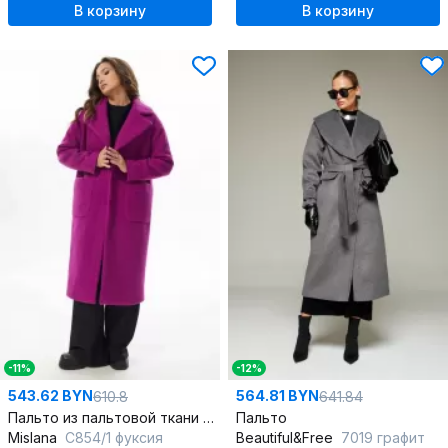
В корзину
В корзину
-11%
-12%
543.62 BYN
564.81 BYN
610.8
641.84
Пальто из пальтовой ткани с отложным воротником
Пальто
Mislana
С854/1 фуксия
Beautiful&Free
7019 графит