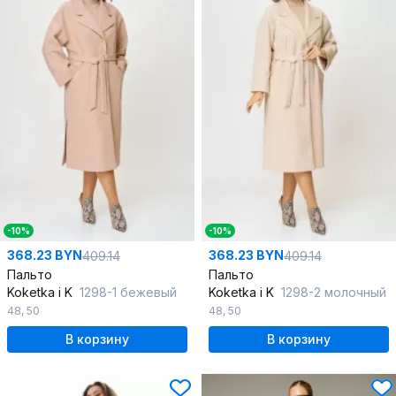
-10%
-10%
368.23 BYN
368.23 BYN
409.14
409.14
Пальто
Пальто
Koketka i K
1298-1 бежевый
Koketka i K
1298-2 молочный
48
,
50
48
,
50
В корзину
В корзину