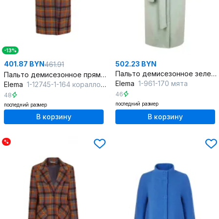
-13%
401.87 BYN
502.23 BYN
461.91
Пальто демисезонное зеленое прямое с поясом и карманами
Пальто демисезонное прямое на пуговицах с воротником-стойкой
Elema
1-961-170 мята
Elema
1-12745-1-164 коралловая_клетка
46
48
последний размер
последний размер
В корзину
В корзину
%