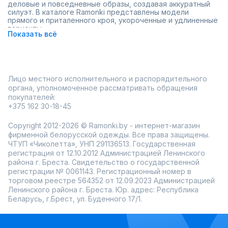
деловые и повседневные образы, создавая аккуратный
силуэт. В каталоге Ramonki представлены модели
прямого и приталенного кроя, укороченные и удлиненные
варианты.
Показать всё
Однобортная застежка выглядит минималистично и
делает пальто удобной базой для многослойных
комплектов. Спокойные оттенки и классические линии
позволяют комбинировать модель с разной одеждой и
обувью.
Лицо местного исполнительного и распорядительного
актуальные фасоны;
органа, уполномоченное рассматривать обращения
широкий размерный ряд;
покупателей:
примерка перед покупкой;
удобная доставка по России.
+375 162 30-18-45
Регулярные акции помогают подобрать подходящую
Copyright 2012-2026 © Ramonki.by - интернет-магазин
модель по привлекательной цене. Однобортное пальто —
практичный вариант для аккуратного и продуманного
фирменной белорусской одежды. Все права защищены.
гардероба.
ЧТУП «Чиколетта», УНП 291136513. Государственная
регистрация от 12.10.2012 Администрацией Ленинского
района г. Бреста. Свидетельство о государственной
регистрации № 0061143. Регистрационный номер в
торговом реестре 564352 от 12.09.2023 Администрацией
Ленинского района г. Бреста. Юр. адрес: Республика
Беларусь, г.Брест, ул. Буденного 17/1.