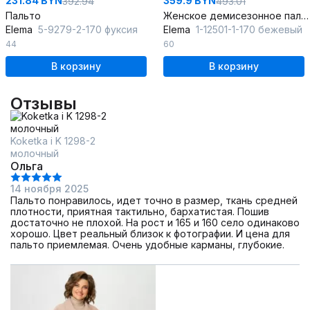
231.84 BYN
359.9 BYN
392.94
493.01
Пальто
Женское демисезонное пальто из шерстяной пальтовой ткани
Elema
5-9279-2-170 фуксия
Elema
1-12501-1-170 бежевый
44
60
В корзину
В корзину
Отзывы
Koketka i K 1298-2
молочный
Ольга
14 ноября 2025
Пальто понравилось, идет точно в размер, ткань средней
плотности, приятная тактильно, бархатистая. Пошив
достаточно не плохой. На рост и 165 и 160 село одинаково
хорошо. Цвет реальный близок к фотографии. И цена для
пальто приемлемая. Очень удобные карманы, глубокие.