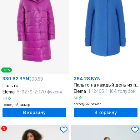
-16%
330.62 BYN
364.28 BYN
393.59
Пальто на каждый день из пальтовой ткани, голубое, расширенное
Пальто
Elema
1-12465-1-164 голубой
Elema
5-9279-2-170 фуксия
50
44
последний размер
последний размер
В корзину
В корзину
%