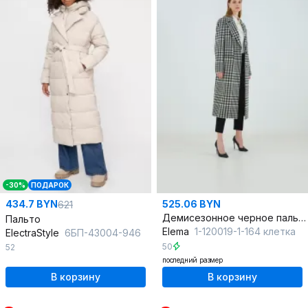
-30%
ПОДАРОК
434.7 BYN
525.06 BYN
621
Демисезонное черное пальто с шлицей и потайной застежкой
Пальто
Elema
1-120019-1-164 клетка
ElectraStyle
6БП-43004-946
50
52
последний размер
В корзину
В корзину