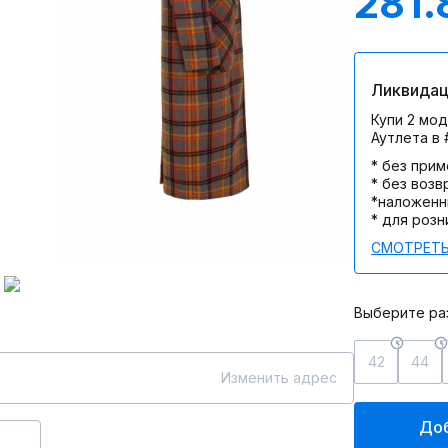
281.
Ликвидац
Купи 2 мод
Аутлета в
* без при
* без возв
*наложенн
* для розн
СМОТРЕТЬ
Выберите ра
42
44
Изменить адрес
Доб