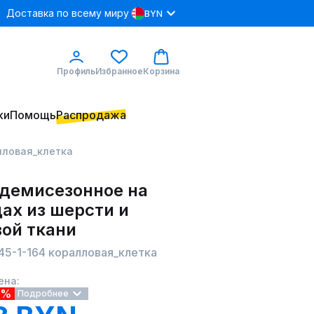
Доставка по всему миру
BYN
Профиль
Избранное
Корзина
ки
Помощь
Распродажа
алловая_клетка
 демисезонное на
ах из шерсти и
вой ткани
745-1-164 коралловая_клетка
ена:
9%
Подробнее