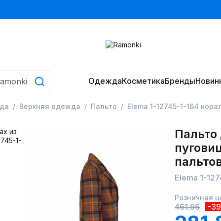
Одежда
Косметика
Бренды
Новин
да
Верхняя одежда
Пальто
Elema 1-12745-1-164 кор
Пальто
пуговиц
пальто
Elema 1-12
Розничная ц
461.96
-3