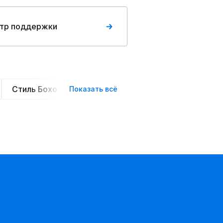
тр поддержки
Стиль Бохо
Элегантные
Оверсайз
Сте
Показать всё