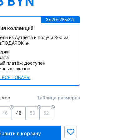
8 BYN
3д
20ч
28м
22c
ия коллекций!
ели из Аутлета и получи 3-ю из
 #ПОДАРОК 🔥
мерки
рата
ый платёж доступен
ичных заказов
 ВСЕ ТОВАРЫ
змер
Таблица размеров
46
48
50
52
авить в корзину