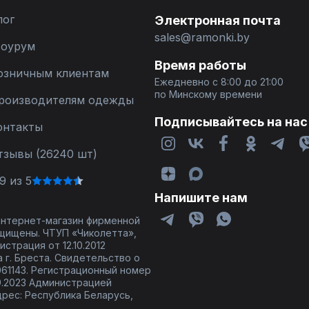
лог
Электронная почта
sales@ramonki.by
оурум
Время работы
озничным клиентам
Ежедневно с 8:00 до 21:00
по Минскому времени
роизводителям одежды
Подписывайтесь на нас
онтакты
тзывы (26240 шт)
9 из 5
Напишите нам
 интернет-магазин фирменной
щищены. ЧТУП «Чиколетта»,
страция от 12.10.2012
 г. Бреста. Свидетельство о
61143. Регистрационный номер
9.2023 Администрацией
дрес: Республика Беларусь,