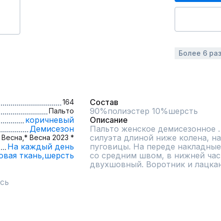
Более 6 ра
Состав
164
90%полиэстер 10%шерсть
Пальто
коричневый
Описание
Демисезон
Пальто женское демисезонное .
силуэта длиной ниже колена, на
Весна,
* Весна 2023 *
На каждый день
пуговицы. На переде накладные 
овая ткань,
шерсть
со средним швом, в нижней част
двухшовный. Воротник и лацка
сь