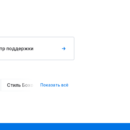
тр поддержки
Стиль Бохо
Элегантные
Оверсайз
Сте
Показать всё