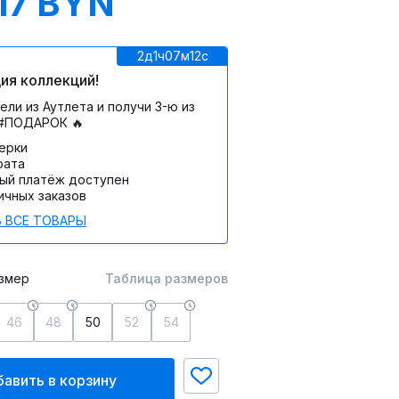
17 BYN
2д
1ч
07м
12c
ия коллекций!
ели из Аутлета и получи 3-ю из
 #ПОДАРОК 🔥
мерки
рата
ый платёж доступен
ичных заказов
 ВСЕ ТОВАРЫ
змер
Таблица размеров
46
48
50
52
54
авить в корзину