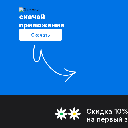
cкачай
приложение
Скачать
Скидка 10
на первый 