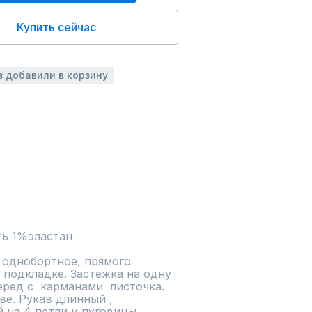
Купить сейчас
з добавили в корзину
ь 1%эластан
 однобортное, прямого 
 подкладке. Застежка на одну 
ед с  карманами  листочка.  
е. Рукав длинный , 
на 4 петли и пуговицы. 