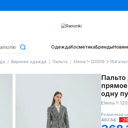
Одежда
Косметика
Бренды
Новин
да
Верхняя одежда
Пальто
Elema 1-120019-1-164 кле
Пальто
прямое
одну п
Elema 1-120
Розничная ц
497.54
-2