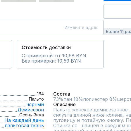
Изменить адрес
Более 11 ра
Стоимость доставки
С примеркой: от 10,68 BYN
Без примерки: 10,59 BYN
Состав
164
73%пан 18%полиэстер 8%шерст
Пальто
черный
Описание
Демисезон
Пальто женское демисезонное .
силуэта длиной ниже колена, на
Осень-Зима
На каждый день
пуговицу и потайную кнопку. Пер
пальтовая ткань
Спинка со  шлицей в среднем шв
двухшовный с вытачной шлицей 