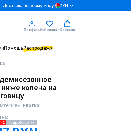
Доставка по всему миру
BYN
Профиль
Избранное
Корзина
ки
Помощь
Распродажа
тка
 демисезонное
 ниже колена на
уговицу
019-1-164 клетка
ена:
6%
Подробнее