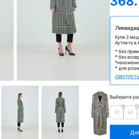
368.
Ликвидац
Купи 2 мод
Аутлета в
* без при
* без возв
*наложенн
* для розн
СМОТРЕТЬ
Выберите ра
42
44
Доб