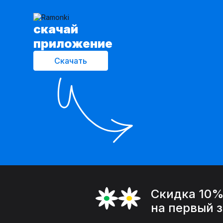
cкачай
приложение
Скачать
Скидка 10
на первый 