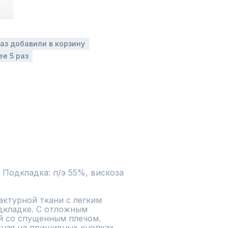
раз добавили в корзину
ее 5 раз
Подкладка: п/э 55%, вискоза 
ктурной ткани с легким 
дкладке. С отложным 
 со спущенным плечом. 
ная на пришивных кнопках, 