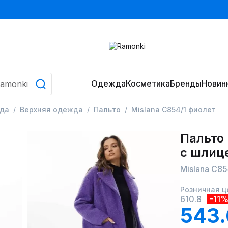
Одежда
Косметика
Бренды
Новин
да
Верхняя одежда
Пальто
Mislana С854/1 фиолет
Пальто 
с шлиц
Mislana С85
Розничная ц
610.8
-11
543