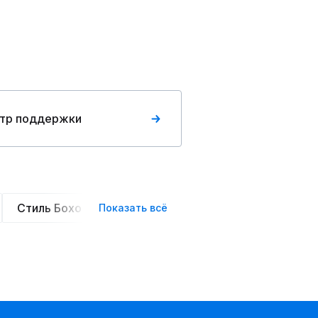
тр поддержки
Стиль Бохо
Элегантные
Оверсайз
Сте
Показать всё