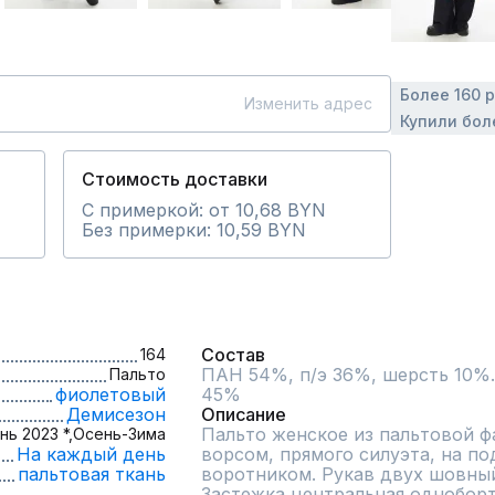
Более 160 
Изменить адрес
Купили бол
Стоимость доставки
С примеркой: от 10,68 BYN
Без примерки: 10,59 BYN
Состав
164
ПАН 54%, п/э 36%, шерсть 10%. 
Пальто
фиолетовый
45%
Демисезон
Описание
Пальто женское из пальтовой фа
нь 2023 *,
Осень-Зима
На каждый день
ворсом, прямого силуэта, на по
пальтовая ткань
воротником. Рукав двух шовный
Застежка центральная одноборт