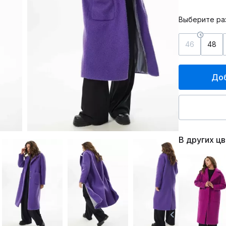
Выберите ра
46
48
Доб
В других ц