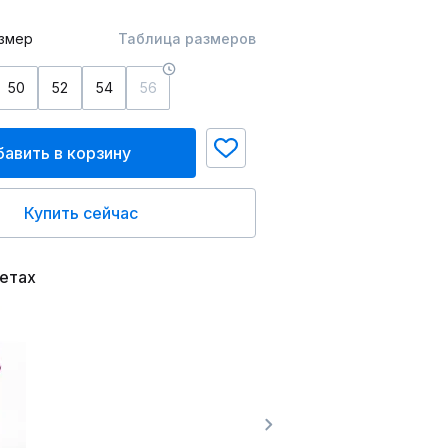
змер
Таблица размеров
50
52
54
56
авить в корзину
Купить сейчас
ветах