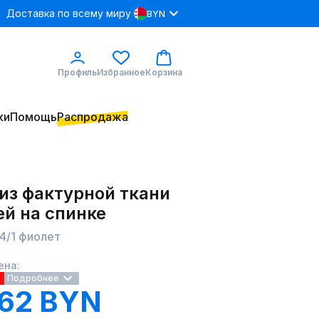
Доставка по всему миру
BYN
Профиль
Избранное
Корзина
ки
Помощь
Распродажа
из фактурной ткани
ей на спинке
4/1 фиолет
ена:
%
Подробнее
.62 BYN