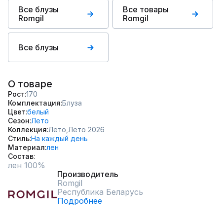
Все блузы
Все товары
Romgil
Romgil
Все блузы
О товаре
Рост
170
Комплектация
Блуза
Цвет
белый
Сезон
Лето
Коллекция
Лето,
Лето 2026
Стиль
На каждый день
Материал
лен
Состав
лен 100%
Производитель
Romgil
Республика Беларусь
Подробнее