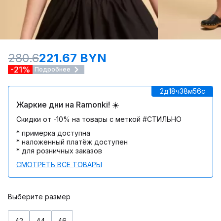
280.6
221.67 BYN
-21%
Подробнее
2д
18ч
38м
56c
Жаркие дни на Ramonki! ☀️
Скидки от -10% на товары с меткой #СТИЛЬНО
* примерка доступна
* наложенный платёж доступен
* для розничных заказов
СМОТРЕТЬ ВСЕ ТОВАРЫ
Выберите размер
42
44
46