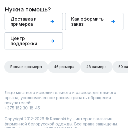
Нужна помощь?
Доставка и
Как оформить
примерка
заказ
Центр
поддержки
Большие размеры
46 размера
48 размера
50 р
Лицо местного исполнительного и распорядительного
органа, уполномоченное рассматривать обращения
покупателей:
+375 162 30-18-45
Copyright 2012-2026 © Ramonki.by - интернет-магазин
фирменной белорусской одежды. Все права защищены.