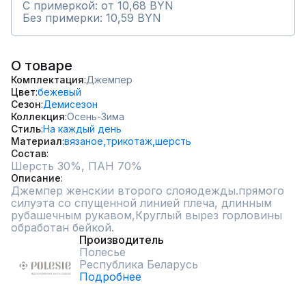
С примеркой: от 10,68 BYN
Без примерки: 10,59 BYN
О товаре
Комплектация
Джемпер
Цвет
бежевый
Сезон
Демисезон
Коллекция
Осень-Зима
Стиль
На каждый день
Материал
вязаное,
трикотаж,
шерсть
Состав
Описание
Джемпер женскии второго слояодежды.прямого 
силуэта со спущенной линией плеча, длинным 
рубашечным рукавом,Круглый вырез горловины 
обработан бейкой.
Производитель
Полесье
Республика Беларусь
Подробнее