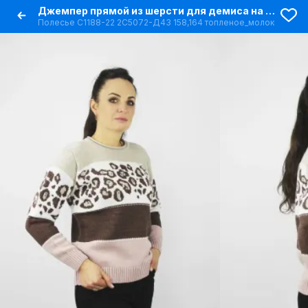
Джемпер прямой из шерсти для демиса на каждый день
Полесье С1188-22 2С5072-Д43 158,164 топленое_молоко