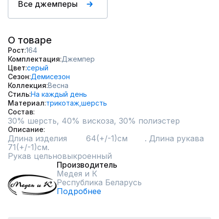
Все джемперы
О товаре
Рост
164
Комплектация
Джемпер
Цвет
серый
Сезон
Демисезон
Коллекция
Весна
Стиль
На каждый день
Материал
трикотаж,
шерсть
Состав
30% шерсть, 40% вискоза, 30% полиэстер
Описание
Длина изделия 	64(+/-1)см	. Длина рукава	
71(+/-1)см.

Рукав цельновыкроенный
Производитель
Медея и К
Республика Беларусь
Подробнее