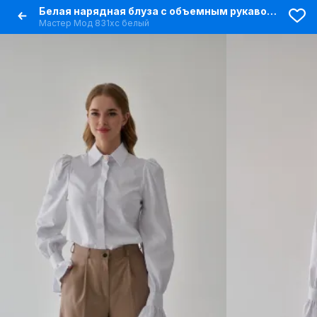
Белая нарядная блуза с объемным рукавом и розой-аксессуаром
Мастер Мод 831хс белый