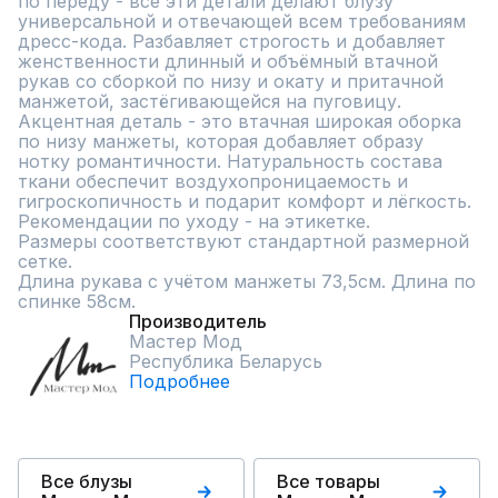
по переду - все эти детали делают блузу 
универсальной и отвечающей всем требованиям 
дресс-кода. Разбавляет строгость и добавляет 
женственности длинный и объёмный втачной 
рукав со сборкой по низу и окату и притачной 
манжетой, застёгивающейся на пуговицу. 
Акцентная деталь - это втачная широкая оборка 
по низу манжеты, которая добавляет образу 
нотку романтичности. Натуральность состава 
ткани обеспечит воздухопроницаемость и 
гигроскопичность и подарит комфорт и лёгкость.

Рекомендации по уходу - на этикетке.

Размеры соответствуют стандартной размерной 
сетке.

Длина рукава с учётом манжеты 73,5см. Длина по 
спинке 58см.
Производитель
Мастер Мод
Республика Беларусь
Подробнее
Все блузы
Все товары