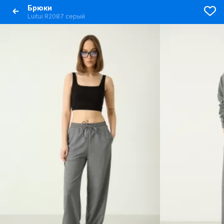
Брюки
Luitui R2087 серый