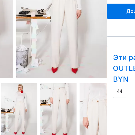
Доб
Эти р
OUTLE
BYN
44