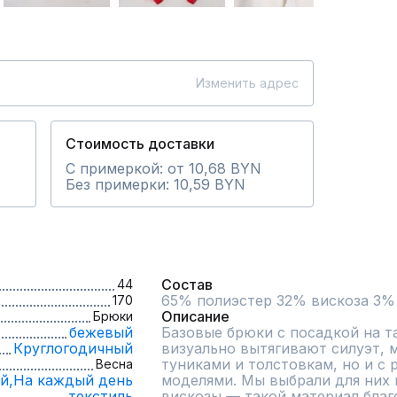
Изменить адрес
Стоимость доставки
С примеркой: от 10,68 BYN
Без примерки: 10,59 BYN
Состав
44
65% полиэстер 32% вискоза 3%
170
Описание
Брюки
бежевый
Базовые брюки с посадкой на та
Круглогодичный
визуально вытягивают силуэт, м
туниками и толстовкам, но и с
Весна
й,
На каждый день
моделями. Мы выбрали для них 
текстиль
вискозы — такой материал благ