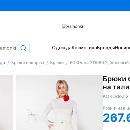
Одежда
Косметика
Бренды
Новин
да
Брюки и шорты
Брюки
KOKOdea 211960.2_бежевый
Брюки 
на тал
KOKOdea 2
Розничная ц
267.