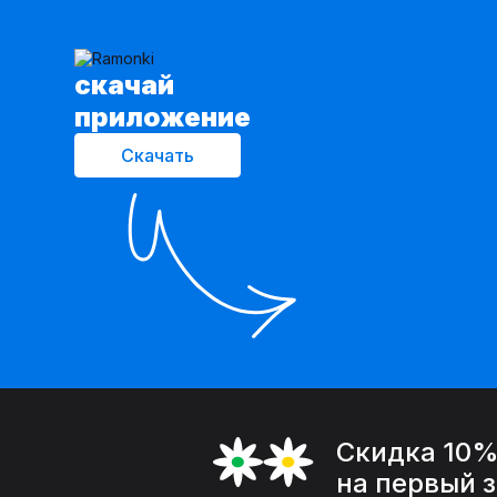
cкачай
приложение
Скачать
Скидка 10
на первый 