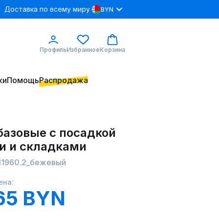
Доставка по всему миру
BYN
Профиль
Избранное
Корзина
ки
Помощь
Распродажа
базовые с посадкой
ии и складками
11960.2_бежевый
ена:
65 BYN