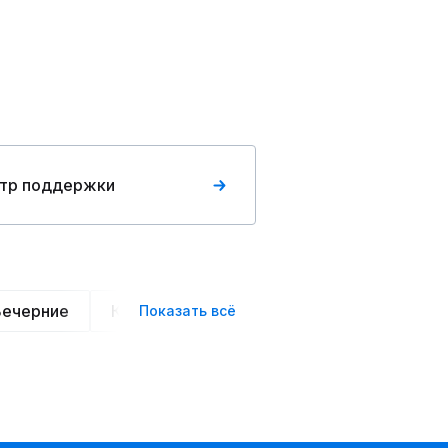
тр поддержки
Вечерние
Классические
Спортивные
Офис
Показать всё