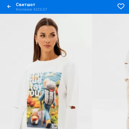
Свитшот
Kivviwear 4223.07