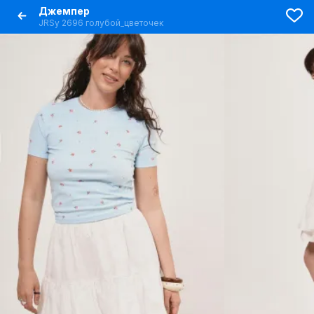
Джемпер
JRSy 2696 голубой_цветочек