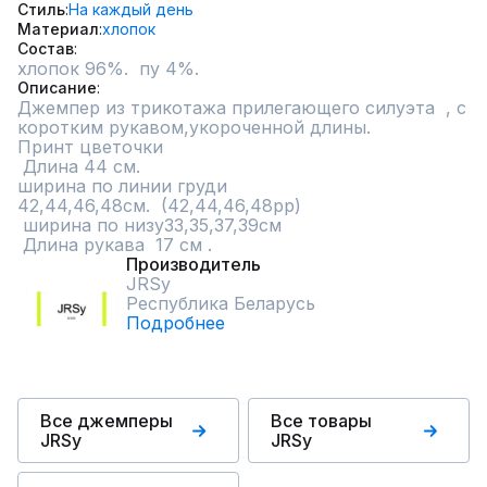
Стиль
На каждый день
Материал
хлопок
Состав
хлопок 96%.  пу 4%.
Описание
Джемпер из трикотажа прилегающего силуэта  , с 
коротким рукавом,укороченной длины.

Принт цветочки

 Длина 44 см.  

ширина по линии груди

42,44,46,48см.  (42,44,46,48рр)

 ширина по низу33,35,37,39см  

 Длина рукава  17 см .
Производитель
JRSy
Республика Беларусь
Подробнее
Все джемперы
Все товары
JRSy
JRSy