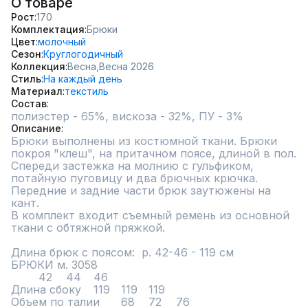
О товаре
Рост
170
Комплектация
Брюки
Цвет
молочный
Сезон
Круглогодичный
Коллекция
Весна,
Весна 2026
Стиль
На каждый день
Материал
текстиль
Состав
полиэстер - 65%, вискоза - 32%, ПУ - 3%
Описание
Брюки выполнены из костюмной ткани. Брюки 
покроя "клеш", на притачном поясе, длиной в пол. 
Спереди застежка на молнию с гульфиком, 
потайную пуговицу и два брючных крючка. 
Передние и задние части брюк заутюжены на 
кант. 

В комплект входит съемный ремень из основной 
ткани с обтяжной пряжкой.

Длина брюк с поясом:  р. 42-46 - 119 см

БРЮКИ м. 3058						

	42	44	46			

Длина сбоку	119	119	119			

Объем по талии	68	72	76			
