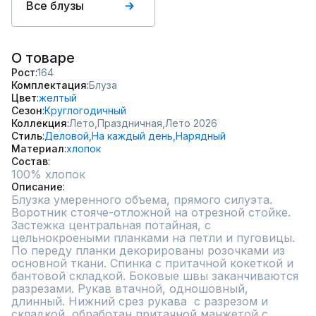
Все блузы
О товаре
Рост
164
Комплектация
Блуза
Цвет
желтый
Сезон
Круглогодичный
Коллекция
Лето,
Праздничная,
Лето 2026
Стиль
Деловой,
На каждый день,
Нарядный
Материал
хлопок
Состав
100% хлопок
Описание
Блузка умеренного объема, прямого силуэта. 
Воротник стояче-отложной на отрезной стойке. 
Застежка центральная потайная, с 
цельнокроеными планками на петли и пуговицы. 
По переду планки декорированы розочками из 
основной ткани. Спинка с притачной кокеткой и 
бантовой складкой. Боковые швы заканчиваются 
разрезами. Рукав втачной, одношовный, 
длинный. Нижний срез рукава  с разрезом и 
складкой, обработан притачной манжетой с 