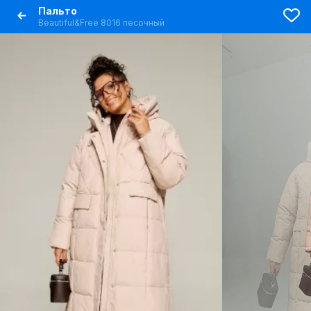
Пальто
Beautiful&Free 8016 песочный