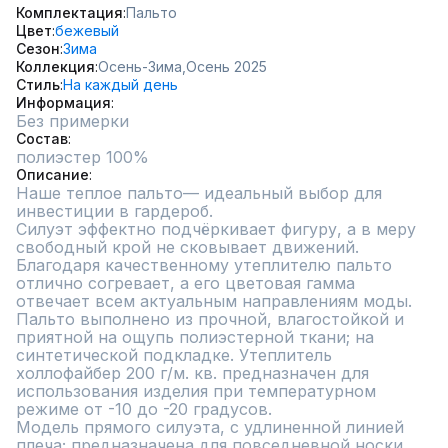
Комплектация
Пальто
Цвет
бежевый
Сезон
Зима
Коллекция
Осень-Зима,
Осень 2025
Стиль
На каждый день
Информация
Без примерки
Состав
полиэстер 100%
Описание
Наше теплое пальто— идеальный выбор для 
инвестиции в гардероб.

Силуэт эффектно подчёркивает фигуру, а в меру 
свободный крой не сковывает движений. 
Благодаря качественному утеплителю пальто 
отлично согревает, а его цветовая гамма 
отвечает всем актуальным направлениям моды.

Пальто выполнено из прочной, влагостойкой и 
приятной на ощупь полиэстерной ткани; на 
синтетической подкладке. Утеплитель 
холлофайбер 200 г/м. кв. предназначен для 
использования изделия при температурном 
режиме от -10 до -20 градусов.

Модель прямого силуэта, с удлиненной линией 
плеча; предназначена для повседневной носки.  
