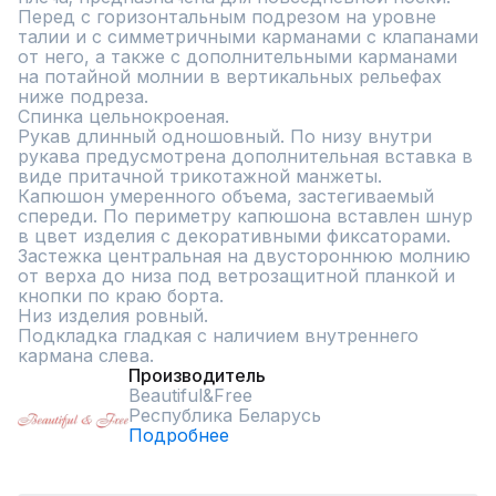
Перед с горизонтальным подрезом на уровне 
талии и с симметричными карманами с клапанами 
от него, а также с дополнительными карманами 
на потайной молнии в вертикальных рельефах 
ниже подреза.

Спинка цельнокроеная.

Рукав длинный одношовный. По низу внутри 
рукава предусмотрена дополнительная вставка в 
виде притачной трикотажной манжеты.

Капюшон умеренного объема, застегиваемый 
спереди. По периметру капюшона вставлен шнур 
в цвет изделия с декоративными фиксаторами.

Застежка центральная на двустороннюю молнию 
от верха до низа под ветрозащитной планкой и 
кнопки по краю борта.

Низ изделия ровный. 

Подкладка гладкая с наличием внутреннего 
кармана слева.
Производитель
Beautiful&Free
Республика Беларусь
Подробнее