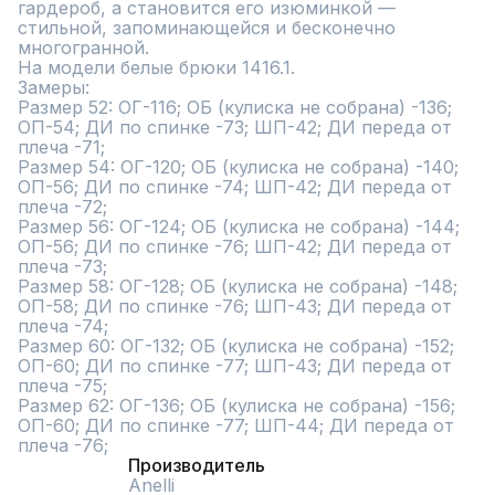
гардероб, а становится его изюминкой — 
стильной, запоминающейся и бесконечно 
многогранной.

На модели белые брюки 1416.1.

Замеры:

Размер 52: ОГ-116; ОБ (кулиска не собрана) -136; 
ОП-54; ДИ по спинке -73; ШП-42; ДИ переда от 
плеча -71;

Размер 54: ОГ-120; ОБ (кулиска не собрана) -140; 
ОП-56; ДИ по спинке -74; ШП-42; ДИ переда от 
плеча -72;

Размер 56: ОГ-124; ОБ (кулиска не собрана) -144; 
ОП-56; ДИ по спинке -76; ШП-42; ДИ переда от 
плеча -73;

Размер 58: ОГ-128; ОБ (кулиска не собрана) -148; 
ОП-58; ДИ по спинке -76; ШП-43; ДИ переда от 
плеча -74;

Размер 60: ОГ-132; ОБ (кулиска не собрана) -152; 
ОП-60; ДИ по спинке -77; ШП-43; ДИ переда от 
плеча -75;

Размер 62: ОГ-136; ОБ (кулиска не собрана) -156; 
ОП-60; ДИ по спинке -77; ШП-44; ДИ переда от 
плеча -76;
Производитель
Anelli