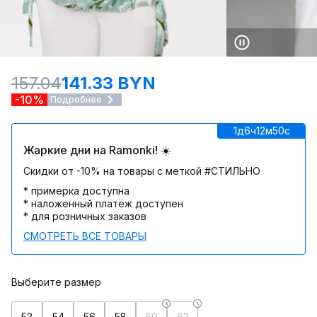
157.04
141.33 BYN
-10%
Подробнее
1д
6ч
12м
50c
Жаркие дни на Ramonki! ☀️
Скидки от -10% на товары с меткой #СТИЛЬНО
* примерка доступна
* наложенный платёж доступен
* для розничных заказов
СМОТРЕТЬ ВСЕ ТОВАРЫ
Выберите размер
52
54
56
58
60
62