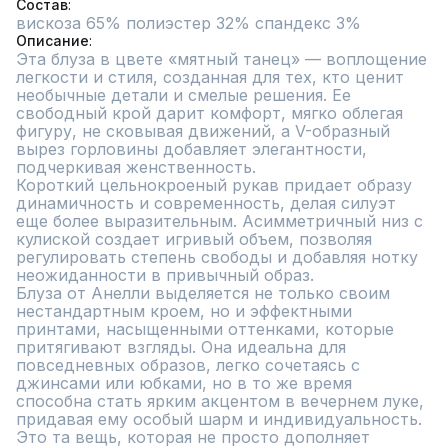
Состав
вискоза 65% полиэстер 32% спандекс 3%
Описание
Эта блуза в цвете «мятный танец» — воплощение 
легкости и стиля, созданная для тех, кто ценит 
необычные детали и смелые решения. Ее 
свободный крой дарит комфорт, мягко облегая 
фигуру, не сковывая движений, а V-образный 
вырез горловины добавляет элегантности, 
подчеркивая женственность.

Короткий цельнокроеный рукав придает образу 
динамичность и современность, делая силуэт 
еще более выразительным. Асимметричный низ с 
кулиской создает игривый объем, позволяя 
регулировать степень свободы и добавляя нотку 
неожиданности в привычный образ.

Блуза от Анелли выделяется не только своим 
нестандартным кроем, но и эффектными 
принтами, насыщенными оттенками, которые 
притягивают взгляды. Она идеальна для 
повседневных образов, легко сочетаясь с 
джинсами или юбками, но в то же время 
способна стать ярким акцентом в вечернем луке, 
придавая ему особый шарм и индивидуальность.

Это та вещь, которая не просто дополняет 