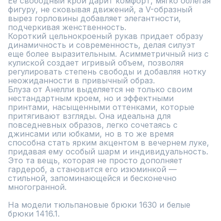
Ее свободный крой дарит комфорт, мягко облегая 
фигуру, не сковывая движений, а V-образный 
вырез горловины добавляет элегантности, 
подчеркивая женственность.

Короткий цельнокроеный рукав придает образу 
динамичность и современность, делая силуэт 
еще более выразительным. Асимметричный низ с 
кулиской создает игривый объем, позволяя 
регулировать степень свободы и добавляя нотку 
неожиданности в привычный образ.

Блуза от Анелли выделяется не только своим 
нестандартным кроем, но и эффектными 
принтами, насыщенными оттенками, которые 
притягивают взгляды. Она идеальна для 
повседневных образов, легко сочетаясь с 
джинсами или юбками, но в то же время 
способна стать ярким акцентом в вечернем луке, 
придавая ему особый шарм и индивидуальность.

Это та вещь, которая не просто дополняет 
гардероб, а становится его изюминкой — 
стильной, запоминающейся и бесконечно 
многогранной.

На модели тюльпановые брюки 1630 и белые 
брюки 1416.1.
