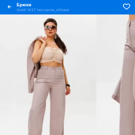
Брюки
Anelli 1437 песчаное_облако