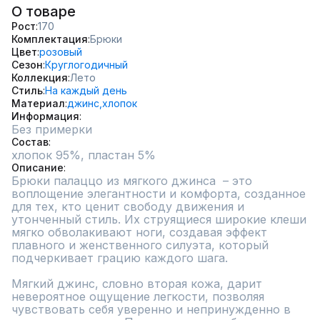
О товаре
Рост
170
Комплектация
Брюки
Цвет
розовый
Сезон
Круглогодичный
Коллекция
Лето
Стиль
На каждый день
Материал
джинс,
хлопок
Информация
Без примерки
Состав
хлопок 95%, пластан 5%
Описание
Брюки палаццо из мягкого джинса  – это 
воплощение элегантности и комфорта, созданное 
для тех, кто ценит свободу движения и 
утонченный стиль. Их струящиеся широкие клеши 
мягко обволакивают ноги, создавая эффект 
плавного и женственного силуэта, который 
подчеркивает грацию каждого шага.

Мягкий джинс, словно вторая кожа, дарит 
невероятное ощущение легкости, позволяя 
чувствовать себя уверенно и непринужденно в 