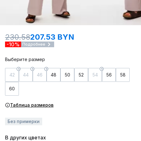
230.58
207.53 BYN
-10%
Подробнее
Выберите размер
42
44
46
48
50
52
54
56
58
60
Таблица размеров
Без примерки
В других цветах