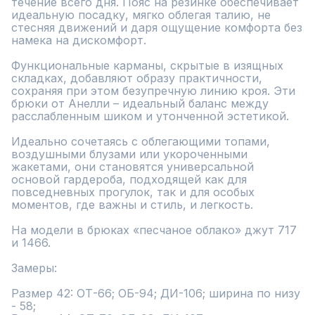
течение всего дня. Пояс на резинке обеспечивает 
идеальную посадку, мягко облегая талию, не 
стесняя движений и даря ощущение комфорта без 
намека на дискомфорт.

Функциональные карманы, скрытые в изящных 
складках, добавляют образу практичности, 
сохраняя при этом безупречную линию кроя. Эти 
брюки от Анелли – идеальный баланс между 
расслабленным шиком и утонченной эстетикой.

Идеально сочетаясь с облегающими топами, 
воздушными блузами или укороченными 
жакетами, они становятся универсальной 
основой гардероба, подходящей как для 
повседневных прогулок, так и для особых 
моментов, где важны и стиль, и легкость.

На модели в брюках «песчаное облако» джут 717 
и 1466.

Замеры:

Размер 42: ОТ-66; ОБ-94; ДИ-106; ширина по низу 
- 58;
