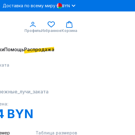
Доставка по всему миру
BYN
Профиль
Избранное
Корзина
ки
Помощь
Распродажа
ката
 нежные_лучи_заката
ена:
4 BYN
змер
Таблица размеров