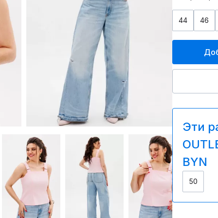
44
46
Доб
Эти р
OUTLE
BYN
50