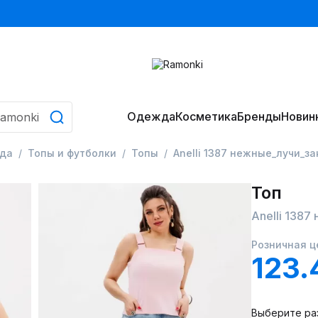
Одежда
Косметика
Бренды
Новин
да
Топы и футболки
Топы
Anelli 1387 нежные_лучи_за
Топ
Anelli 1387
Розничная ц
123.
Выберите ра