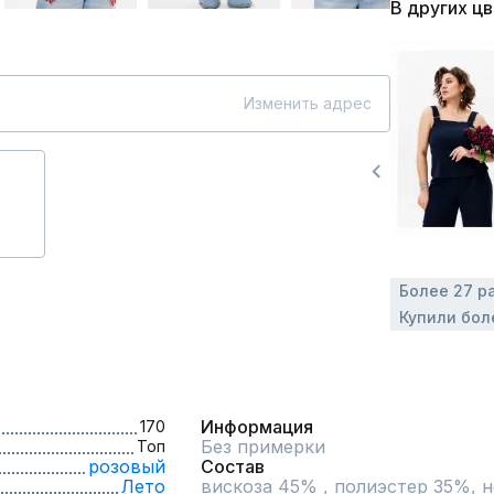
В других ц
Изменить адрес
Более 27 р
Купили бол
Информация
170
Без примерки
Топ
розовый
Состав
Лето
вискоза 45% , полиэстер 35%, 