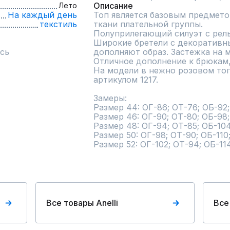
Описание
Лето
На каждый день
Топ является базовым предмето
текстиль
ткани плательной группы.

Полуприлегающий силуэт с рель
Широкие бретели с декоративны
сь
дополняют образ. Застежка на 
Отличное дополнение к брюкам, 
На модели в нежно розовом топ
артикулом 1217.

Замеры:

Размер 44: ОГ-86; ОТ-76; ОБ-92; 
Размер 46: ОГ-90; ОТ-80; ОБ-98; 
Размер 48: ОГ-94; ОТ-85; ОБ-104
Размер 50: ОГ-98; ОТ-90; ОБ-110;
Размер 52: ОГ-102; ОТ-94; ОБ-11
Все товары Anelli
Все