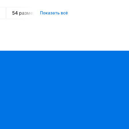
54 размера
Летние
Спортивные
Ове
Показать всё