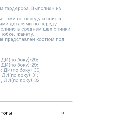
м гардероба. Выполнен из 
ефами по переду и спинке. 
ми деталями по переду 
молнию в среднем шве спинки.

юбке, жакету.

е представлен костюм под 
ДИ(по боку)-29;

ДИ(по боку)-29;

; ДИ(по боку)-30;

 ДИ(по боку)-31;

4; ДИ(по боку)-32.
 топы