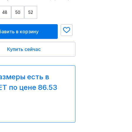
48
50
52
авить в корзину
Купить сейчас
азмеры есть в
T по цене 86.53