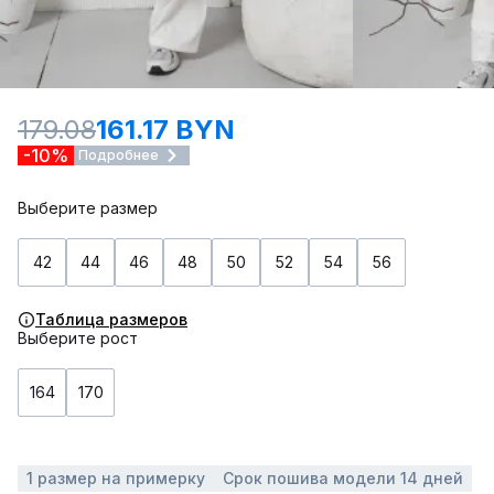
179.08
161.17 BYN
-10%
Подробнее
Выберите размер
42
44
46
48
50
52
54
56
Таблица размеров
Выберите рост
164
170
1 размер на примерку
Срок пошива модели 14 дней