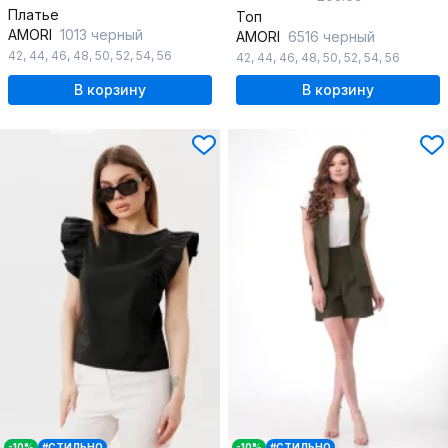
Платье
Топ
AMORI
1013 черный
AMORI
6516 черный
42
,
44
,
46
,
48
,
50
,
52
,
54
,
56
42
,
44
,
46
,
48
,
50
,
52
,
54
,
56
В корзину
В корзину
-10%
#СТИЛЬНО
-10%
#СТИЛЬНО