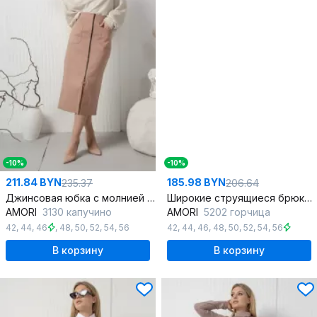
-10%
-10%
211.84 BYN
185.98 BYN
235.37
206.64
Джинсовая юбка с молнией и разрезом
Широкие струящиеся брюки с кокеткой из текстиля
AMORI
3130 капучино
AMORI
5202 горчица
42
,
44
,
46
,
48
,
50
,
52
,
54
,
56
42
,
44
,
46
,
48
,
50
,
52
,
54
,
56
В корзину
В корзину