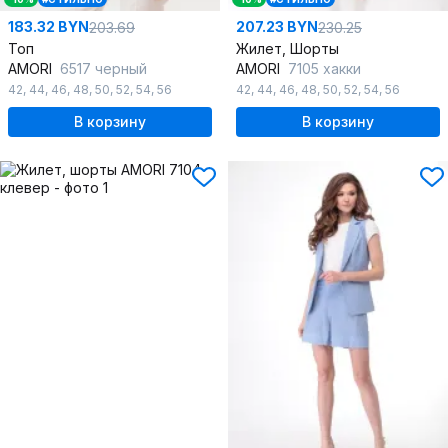
183.32 BYN
207.23 BYN
203.69
230.25
Топ
Жилет, Шорты
AMORI
6517 черный
AMORI
7105 хакки
42
,
44
,
46
,
48
,
50
,
52
,
54
,
56
42
,
44
,
46
,
48
,
50
,
52
,
54
,
56
В корзину
В корзину