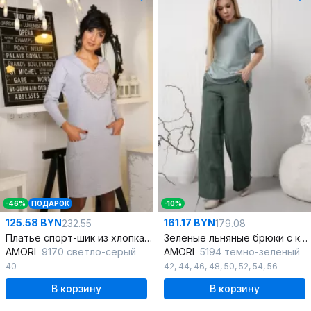
-46%
ПОДАРОК
-10%
125.58 BYN
161.17 BYN
232.55
179.08
Платье спорт-шик из хлопка с пушистым сердцем
Зеленые льняные брюки с карманами на резинке
AMORI
9170 светло-серый
AMORI
5194 темно-зеленый
40
42
,
44
,
46
,
48
,
50
,
52
,
54
,
56
В корзину
В корзину