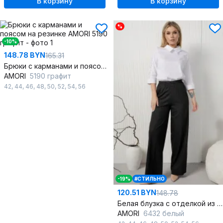
В корзину
В корзину
%
-10%
148.78 BYN
165.31
Брюки с карманами и поясом на резинке
AMORI
5190 графит
42
,
44
,
46
,
48
,
50
,
52
,
54
,
56
-19%
#СТИЛЬНО
120.51 BYN
148.78
Белая блузка с отделкой из ришелье из текстиля
AMORI
6432 белый