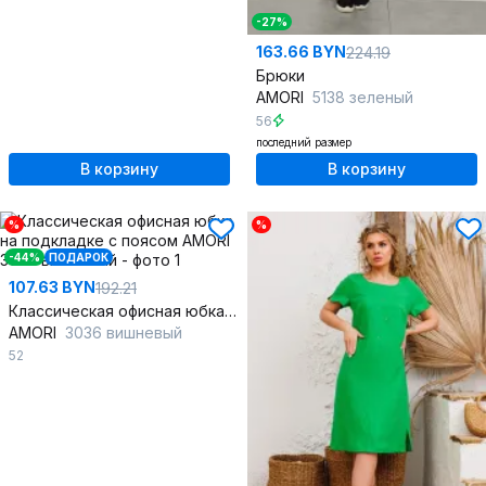
-27%
163.66 BYN
224.19
Брюки
AMORI
5138 зеленый
56
последний размер
В корзину
В корзину
%
%
-44%
ПОДАРОК
107.63 BYN
192.21
Классическая офисная юбка на подкладке с поясом
AMORI
3036 вишневый
52