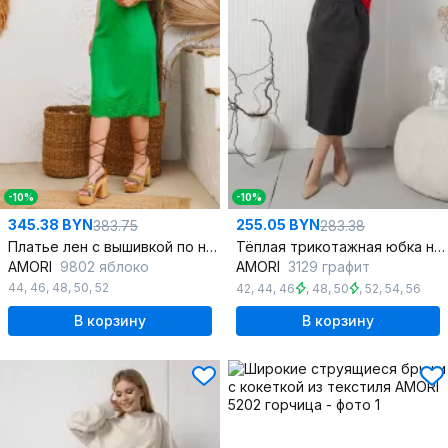
-10%
-10%
345.38 BYN
255.05 BYN
383.75
283.38
Платье лен с вышивкой по низу переда и разрезом
Тёплая трикотажная юбка на резинке из плотного полотна
AMORI
9802 яблоко
AMORI
3129 графит
44
,
46
,
48
,
50
,
52
42
,
44
,
46
,
48
,
50
,
52
,
54
,
56
В корзину
В корзину