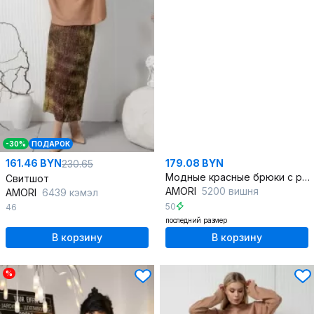
-30%
ПОДАРОК
161.46 BYN
179.08 BYN
230.65
Модные красные брюки с разрезами по бокам
Свитшот
AMORI
5200 вишня
AMORI
6439 кэмэл
50
46
последний размер
В корзину
В корзину
%