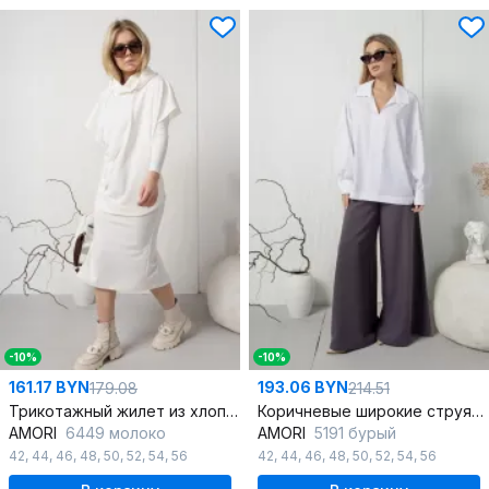
-10%
-10%
161.17 BYN
193.06 BYN
179.08
214.51
Трикотажный жилет из хлопка для многослойных образов
Коричневые широкие струящиеся брюки с высокой кокеткой
AMORI
6449 молоко
AMORI
5191 бурый
42
,
44
,
46
,
48
,
50
,
52
,
54
,
56
42
,
44
,
46
,
48
,
50
,
52
,
54
,
56