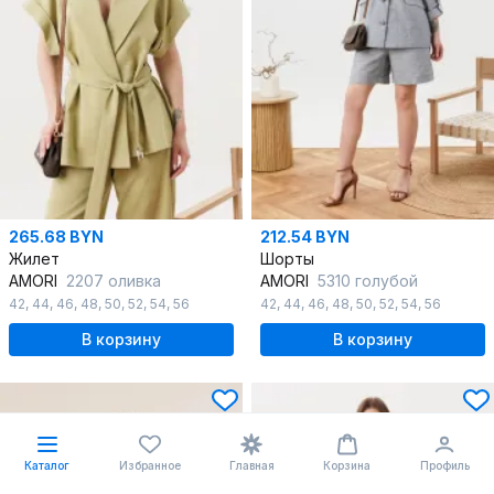
265.68 BYN
212.54 BYN
Жилет
Шорты
AMORI
2207 оливка
AMORI
5310 голубой
42
,
44
,
46
,
48
,
50
,
52
,
54
,
56
42
,
44
,
46
,
48
,
50
,
52
,
54
,
56
В корзину
В корзину
Каталог
Избранное
Главная
Корзина
Профиль