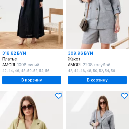
318.82 BYN
309.96 BYN
Платье
Жакет
AMORI
1008 синий
AMORI
2208 голубой
42
,
44
,
46
,
48
,
50
,
52
,
54
,
56
42
,
44
,
46
,
48
,
50
,
52
,
54
,
56
В корзину
В корзину