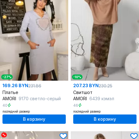
-27%
-10%
169.26 BYN
207.23 BYN
231.86
230.25
Платье
Свитшот
AMORI
9170 светло-серый
AMORI
6439 кэмэл
40
46
последний размер
последний размер
В корзину
В корзину
%