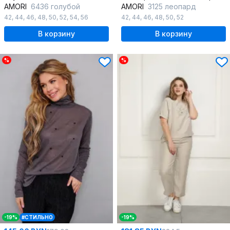
AMORI
6436 голубой
AMORI
3125 леопард
42
,
44
,
46
,
48
,
50
,
52
,
54
,
56
42
,
44
,
46
,
48
,
50
,
52
В корзину
В корзину
%
%
-19%
#СТИЛЬНО
-19%