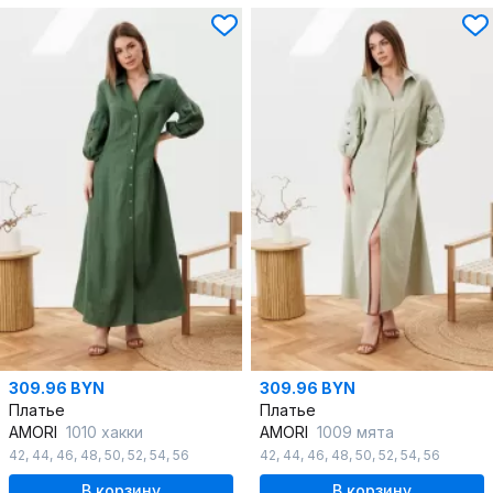
309.96 BYN
309.96 BYN
Платье
Платье
AMORI
1010 хакки
AMORI
1009 мята
42
,
44
,
46
,
48
,
50
,
52
,
54
,
56
42
,
44
,
46
,
48
,
50
,
52
,
54
,
56
В корзину
В корзину