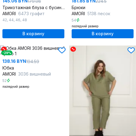
145.06 BYN
181.85 BYN
179.08
224.5
Трикотажная блуза с бусинами-водолазка для повседневного стиля
Брюки
AMORI
6473 графит
AMORI
5138 песок
42
,
44
,
46
,
48
54
последний размер
В корзину
В корзину
%
%
-29%
138.16 BYN
194.59
Юбка
AMORI
3036 вишневый
52
последний размер