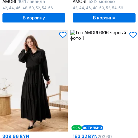
AMORI
1011 лаванда
AMORI
5312 молоко
42
,
44
,
46
,
48
,
50
,
52
,
54
,
56
42
,
44
,
46
,
48
,
50
,
52
,
54
,
56
В корзину
В корзину
-10%
#СТИЛЬНО
309.96 BYN
183.32 BYN
203.69