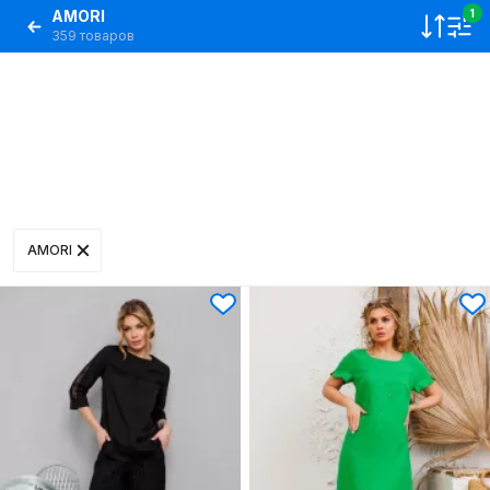
AMORI
1
359 товаров
AMORI