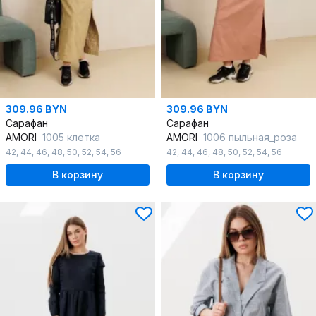
309.96 BYN
309.96 BYN
Сарафан
Сарафан
AMORI
1005 клетка
AMORI
1006 пыльная_роза
42
,
44
,
46
,
48
,
50
,
52
,
54
,
56
42
,
44
,
46
,
48
,
50
,
52
,
54
,
56
В корзину
В корзину