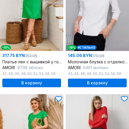
-10%
-19%
#СТИЛЬНО
317.75 BYN
145.06 BYN
353.05
179.08
Платье лен с вышивкой у горловины и разрезом
Молочная блузка с отделкой ришелье и эффектным воротником
AMORI
9798 яблоко
AMORI
6461 молоко
42
,
44
,
46
,
48
,
50
,
52
,
54
,
56
,
58
42
,
44
,
46
,
48
,
50
,
52
,
54
,
56
,
58
В корзину
В корзину