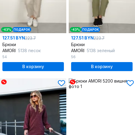
-43%
ПОДАРОК
-43%
ПОДАРОК
127.51 BYN
127.51 BYN
223.7
223.7
Брюки
Брюки
AMORI
5138 песок
AMORI
5138 зеленый
54
56
В корзину
В корзину
%
%