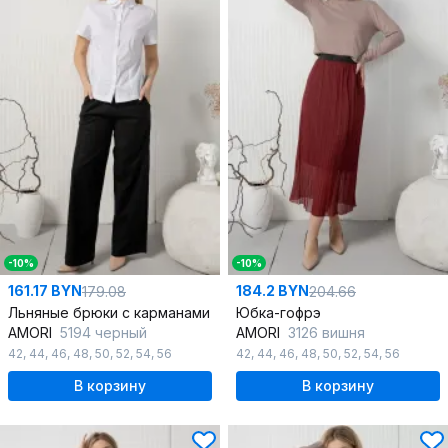
-10%
-10%
161.17 BYN
184.2 BYN
179.08
204.66
Льняные брюки с карманами
Юбка-гофрэ
AMORI
5194 черный
AMORI
3126 вишня
42
,
44
,
46
,
48
,
50
,
52
,
54
,
56
42
,
44
,
46
,
48
,
50
,
52
,
54
,
56
В корзину
В корзину