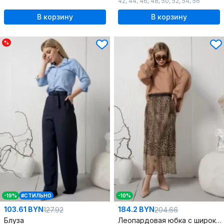
42
,
44
,
46
,
48
,
50
,
52
,
54
,
56
В корзину
В корзину
%
-19%
#СТИЛЬНО
-10%
103.61 BYN
184.2 BYN
127.92
204.66
Блуза
Леопардовая юбка с широкой резинкой и подкладкой