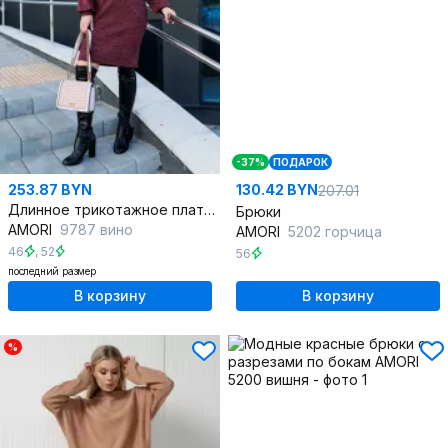
-37%
ПОДАРОК
253.87 BYN
130.42 BYN
207.01
Длинное трикотажное платье с рукавами на сборке
Брюки
AMORI
9787 вино
AMORI
5202 горчица
46
,
52
56
последний размер
В корзину
В корзину
%