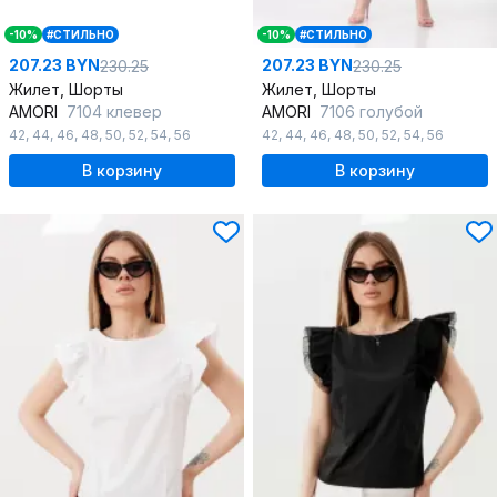
-10%
#СТИЛЬНО
-10%
#СТИЛЬНО
207.23 BYN
207.23 BYN
230.25
230.25
Жилет, Шорты
Жилет, Шорты
AMORI
7104 клевер
AMORI
7106 голубой
42
,
44
,
46
,
48
,
50
,
52
,
54
,
56
42
,
44
,
46
,
48
,
50
,
52
,
54
,
56
В корзину
В корзину