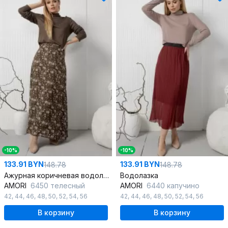
-10%
-10%
133.91 BYN
133.91 BYN
148.78
148.78
Ажурная коричневая водолазка из трикотажа для стильных луков
Водолазка
AMORI
6450 телесный
AMORI
6440 капучино
42
,
44
,
46
,
48
,
50
,
52
,
54
,
56
42
,
44
,
46
,
48
,
50
,
52
,
54
,
56
В корзину
В корзину