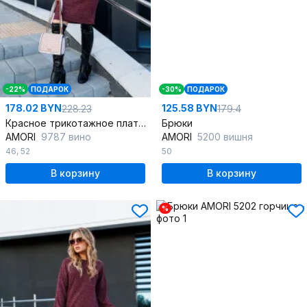
-22%
ПОДАРОК
-30%
ПОДАРОК
178.02 BYN
125.58 BYN
228.23
179.4
Красное трикотажное платье с рукавами на сборке
Брюки
AMORI
9787 вино
AMORI
5200 вишня
46
,
52
50
В корзину
В корзину
%