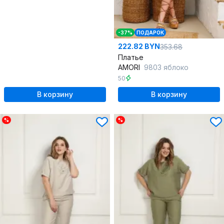
-37%
ПОДАРОК
222.82 BYN
353.68
Платье
AMORI
9803 яблоко
50
В корзину
В корзину
%
%