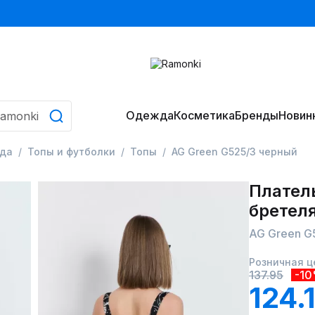
Одежда
Косметика
Бренды
Новин
да
Топы и футболки
Топы
AG Green G525/3 черный
Плател
бретел
AG Green G
Розничная ц
137.95
-1
124.