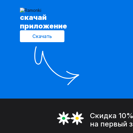
cкачай
приложение
Скачать
Скидка 10
на первый 