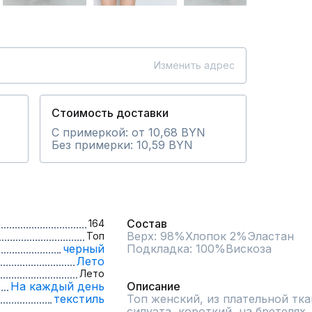
Изменить адрес
Стоимость доставки
С примеркой: от 10,68 BYN
Без примерки: 10,59 BYN
Состав
164
Верх: 98%Хлопок 2%Эластан

Топ
черный
Подкладка: 100%Вискоза

Лето
Лето
На каждый день
Описание
текстиль
Топ женский, из плательной тка
силуэта, короткий, на бретелях