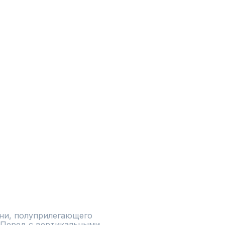
ни, полуприлегающего 
. Перед с вертикальными 