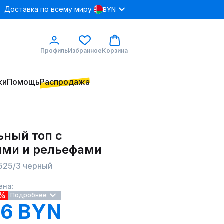
Доставка по всему миру
BYN
Профиль
Избранное
Корзина
ки
Помощь
Распродажа
ьный топ с
ями и рельефами
525/3 черный
ена:
0%
Подробнее
16 BYN