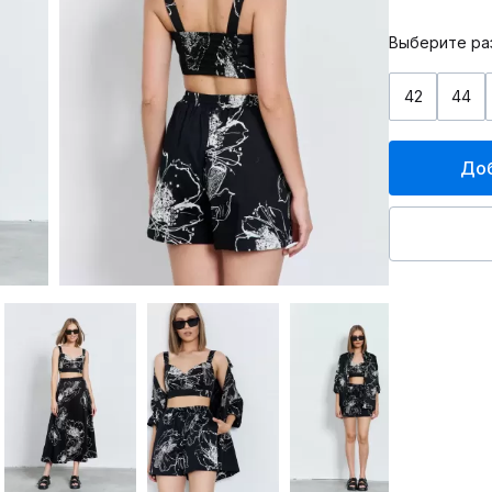
Выберите ра
42
44
Доб