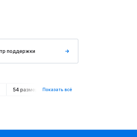
тр поддержки
54 размера
Летние
Спортивные
Ове
Показать всё