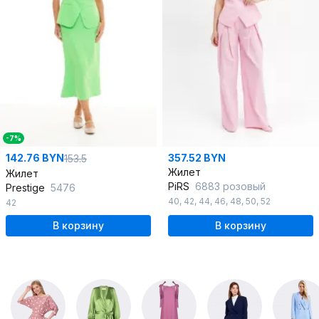
-7%
142.76 BYN
357.52 BYN
153.5
Жилет
Жилет
PiRS
6883 розовый
Prestige
5476
40
,
42
,
44
,
46
,
48
,
50
,
52
42
В корзину
В корзину