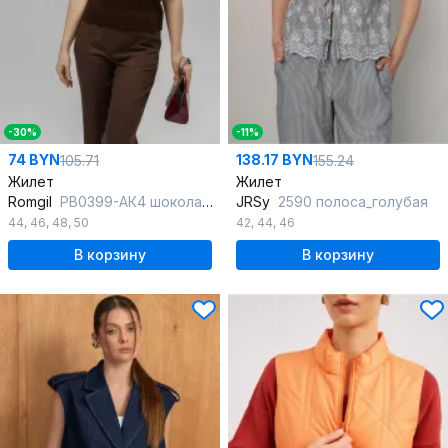
-30%
-11%
74 BYN
138.17 BYN
105.71
155.24
Жилет
Жилет
Romgil
РВ0399-АК4 шоколадный
JRSy
2590 полоса_голубая
44
,
46
,
48
,
50
42
,
44
,
46
В корзину
В корзину