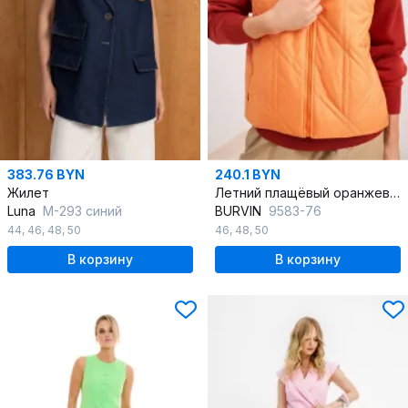
383.76 BYN
240.1 BYN
Жилет
Летний плащёвый оранжевый жилет для ярких образов
Luna
М-293 синий
BURVIN
9583-76
44
,
46
,
48
,
50
46
,
48
,
50
В корзину
В корзину