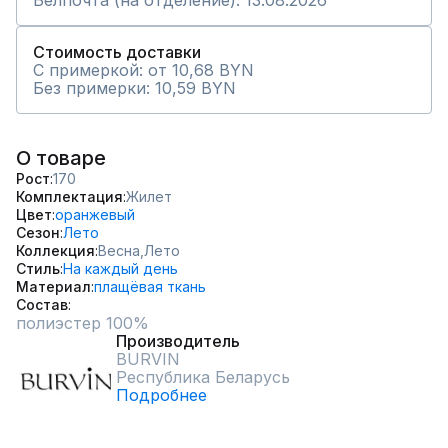
Белпочта (на отделение): 13.08.2026
Стоимость доставки
С примеркой: от 10,68 BYN
Без примерки: 10,59 BYN
О товаре
Рост
170
Комплектация
Жилет
Цвет
оранжевый
Сезон
Лето
Коллекция
Весна,
Лето
Стиль
На каждый день
Материал
плащёвая ткань
Состав
полиэстер 100%
Производитель
BURVIN
Республика Беларусь
Подробнее