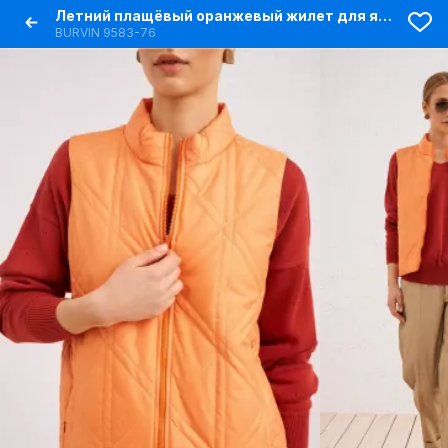
Летний плащёвый оранжевый жилет для ярких образов
BURVIN 9583-76