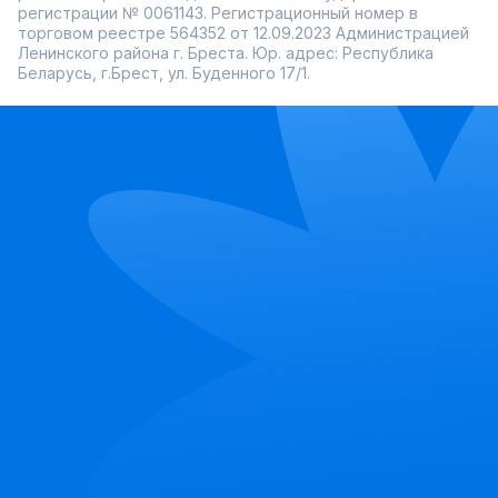
регистрации № 0061143. Регистрационный номер в
торговом реестре 564352 от 12.09.2023 Администрацией
Ленинского района г. Бреста. Юр. адрес: Республика
Беларусь, г.Брест, ул. Буденного 17/1.