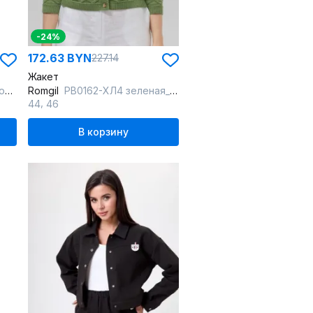
-24%
172.63 BYN
227.14
Жакет
тка
Romgil
РВ0162-ХЛ4 зеленая_оливка
,
44
46
В корзину