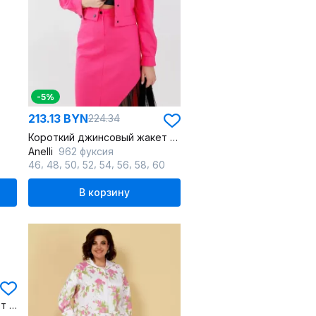
-5%
213.13 BYN
224.34
Короткий джинсовый жакет с застежкой на кнопки
Anelli
962 фуксия
,
,
,
,
,
,
,
46
48
50
52
54
56
58
60
В корзину
Демисезонный белый жакет с прорезными карманами