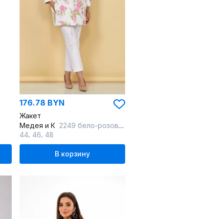
176.78 BYN
Жакет
Медея и К
2249 бело-розовый
,
,
44
46
48
В корзину