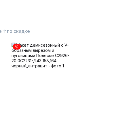
е ↑
по скидке
%