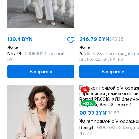
139.4 BYN
246.79 BYN
249.28
Жакет
Жакет
Nika.PL
0305602 бежевый
Anelli
1528 песочные_пятна
,
,
,
,
,
52
50
52
54
56
58
62
В корзину
В корзину
%
-33%
90.33 BYN
134.82
Romgil
РВ0018-ХЛ2 бледно-голубой, бе
,
42
44