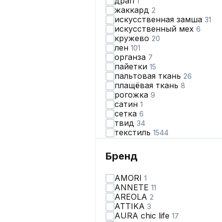
драп
1
жаккард
2
искусственная замша
31
искусственный мех
6
кружево
20
лен
101
органза
7
пайетки
15
пальтовая ткань
26
плащёвая ткань
8
рогожка
9
сатин
1
сетка
6
твид
34
текстиль
1544
травка
1
трикотаж
194
Бренд
хлопок
261
шерсть
74
AMORI
1
шифон
2
ANNETE
11
экокожа
71
AREOLA
2
ATTIKA
3
AURA chic life
17