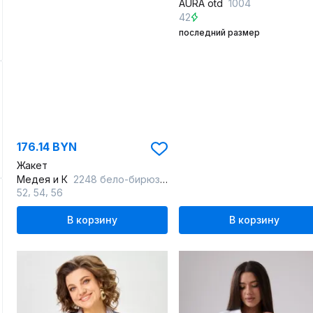
AURA otd
1004
42
последний размер
176.14 BYN
Жакет
Медея и К
2248 бело-бирюзовый
,
,
52
54
56
В корзину
В корзину