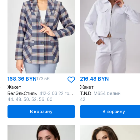
168.36 BYN
216.48 BYN
173.56
Жакет
Жакет
БелЭльСтиль
412-3 03 22 голубая-клетка
T.N.D
М654 белый
,
,
,
,
,
44
48
50
52
56
60
42
В корзину
В корзину