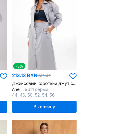
-5%
213.13 BYN
224.34
Джинсовый короткий джут с длинными рукавами и застежкой
Anelli
961.1 серый
,
,
,
,
,
44
46
50
52
54
56
В корзину