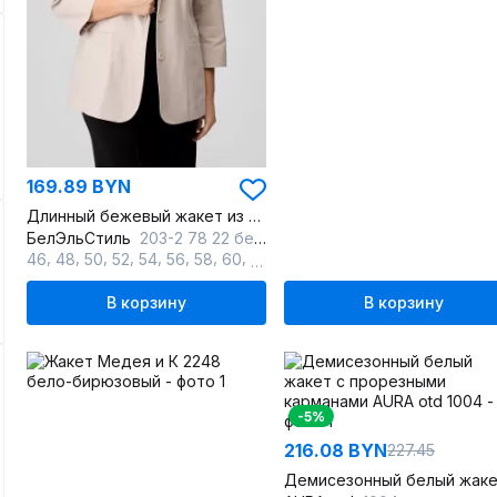
169.89 BYN
Длинный бежевый жакет из текстиля с рельефами и карманами
БелЭльСтиль
203-2 78 22 бежевый_джинс
,
,
,
,
,
,
,
,
46
48
50
52
54
56
58
60
62
В корзину
В корзину
-5%
216.08 BYN
227.45