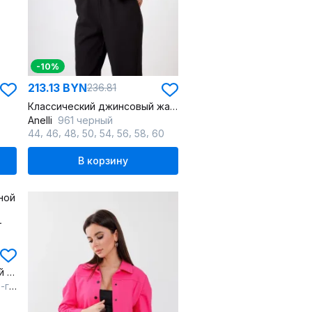
-10%
213.13 BYN
236.81
Классический джинсовый жакет с коротким кроем и пуговицами
Anelli
961 черный
,
,
,
,
,
,
,
44
46
48
50
54
56
58
60
В корзину
Жакет прямой с V-образной горловиной демисезонный
лый