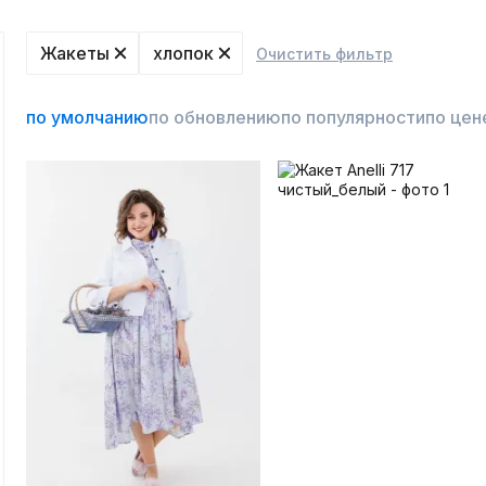
Жакеты
хлопок
Очистить фильтр
по умолчанию
по обновлению
по популярности
по цен