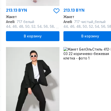
213.13 BYN
213.13 BYN
Жакет
Жакет
Anelli
717 белый
Anelli
717 чистый_белый
,
,
,
,
,
,
,
,
,
,
,
,
,
,
,
,
44
46
48
50
52
54
56
58
60
62
44
46
48
50
52
54
56
5
В корзину
В корзину