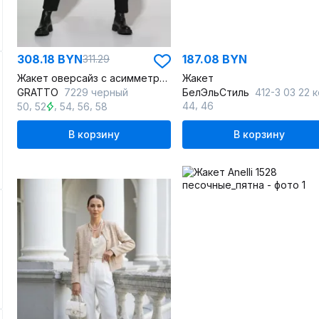
308.18 BYN
187.08 BYN
311.29
Жакет оверсайз с асимметричным дизайном из текстиля и хлопка
Жакет
GRATTO
7229 черный
БелЭльСтиль
412-3 03 22 коричнево-бежевая кле
,
,
,
,
,
44
46
50
52
54
56
58
В корзину
В корзину