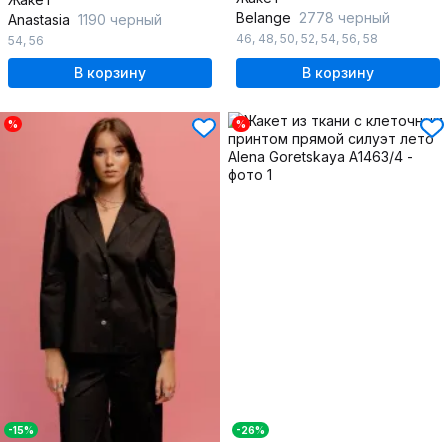
Belange
2778 черный
Anastasia
1190 черный
46
,
48
,
50
,
52
,
54
,
56
,
58
54
,
56
В корзину
В корзину
%
%
-15%
-26%