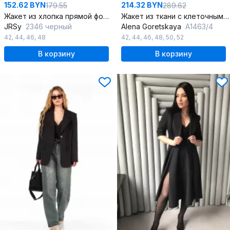
152.62 BYN
214.32 BYN
179.55
289.62
Жакет из хлопка прямой формы с воротником и пуговицами
Жакет из ткани с клеточным принтом прямой силуэт лето
JRSy
2346 черный
Alena Goretskaya
A1463/4
42
,
44
,
46
,
48
42
,
44
,
46
,
48
,
50
,
52
В корзину
В корзину