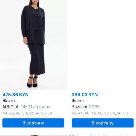
475.86 BYN
369.03 BYN
Жакет
Жакет
AREOLA
14501 антрацит
Bazalini
5065
44-46
,
48-50
,
52-54
,
56-58
42
,
44
,
46
,
48
,
50
,
52
,
54
,
56
,
58
В корзину
В корзину