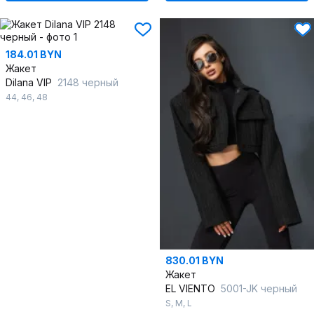
184.01 BYN
Жакет
Dilana VIP
2148 черный
44
,
46
,
48
830.01 BYN
Жакет
EL VIENTO
5001-JK черный
S
,
M
,
L