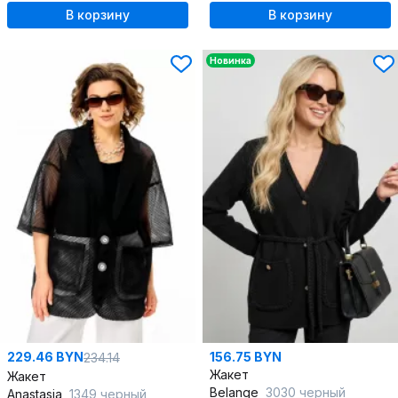
В корзину
В корзину
Новинка
229.46 BYN
156.75 BYN
234.14
Жакет
Жакет
Belange
3030 черный
Anastasia
1349 черный