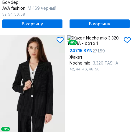
Бомбер
AVA fashion
М-169 черный
52
,
54
,
56
,
58
В корзину
В корзину
-9%
247.15 BYN
271.59
Жакет
Noche mio
3.320 TASHA
42
,
44
,
46
,
48
,
50
-9%