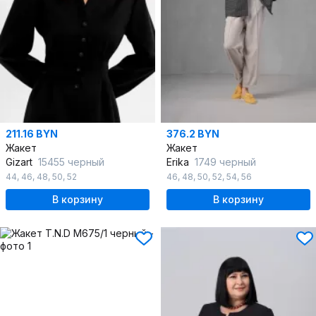
211.16 BYN
376.2 BYN
Жакет
Жакет
Gizart
15455 черный
Erika
1749 черный
44
,
46
,
48
,
50
,
52
46
,
48
,
50
,
52
,
54
,
56
В корзину
В корзину