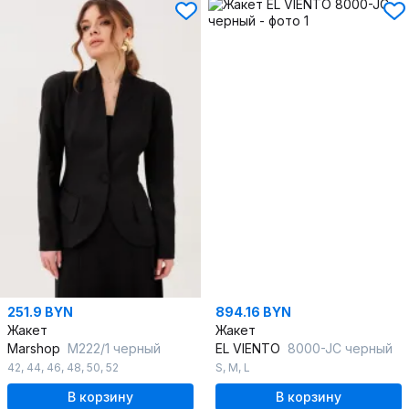
251.9 BYN
894.16 BYN
Жакет
Жакет
Marshop
М222/1 черный
EL VIENTO
8000-JC черный
42
,
44
,
46
,
48
,
50
,
52
S
,
M
,
L
В корзину
В корзину