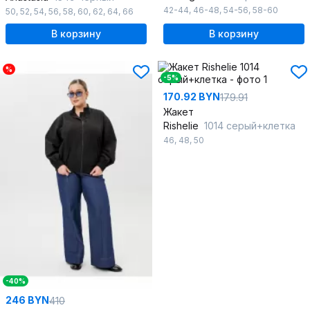
42-44
,
46-48
,
54-56
,
58-60
50
,
52
,
54
,
56
,
58
,
60
,
62
,
64
,
66
В корзину
В корзину
%
-5%
170.92 BYN
179.91
Жакет
Rishelie
1014 серый+клетка
46
,
48
,
50
-40%
246 BYN
410