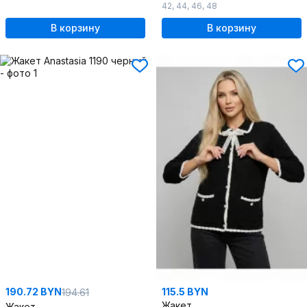
42
,
44
,
46
,
48
В корзину
В корзину
190.72 BYN
115.5 BYN
194.61
Жакет
Жакет