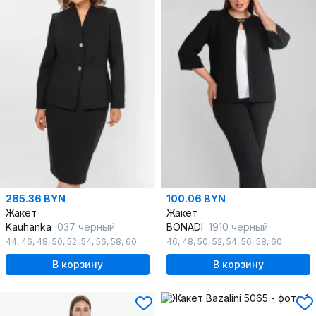
285.36 BYN
100.06 BYN
Жакет
Жакет
Kauhanka
037 черный
BONADI
1910 черный
44
,
46
,
48
,
50
,
52
,
54
,
56
,
58
,
60
46
,
48
,
50
,
52
,
54
,
56
,
58
,
60
В корзину
В корзину