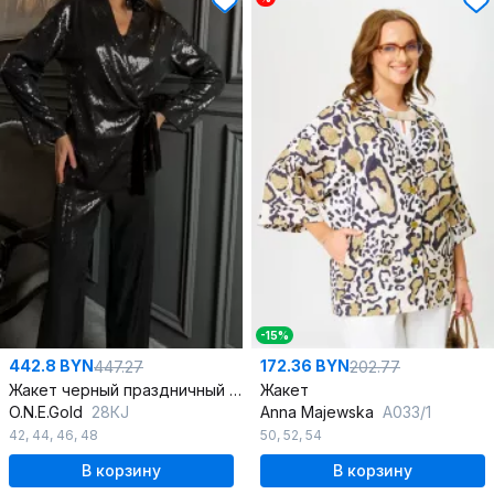
-15%
442.8 BYN
172.36 BYN
447.27
202.77
Жакет черный праздничный свободный с пайетками
Жакет
O.N.E.Gold
28КJ
Anna Majewska
А033/1
42
,
44
,
46
,
48
50
,
52
,
54
В корзину
В корзину