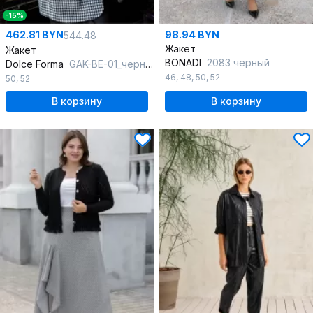
-15%
462.81 BYN
98.94 BYN
544.48
Жакет
Жакет
BONADI
2083 черный
Dolce Forma
GAK-BE-01_черно-белый
46
,
48
,
50
,
52
50
,
52
В корзину
В корзину