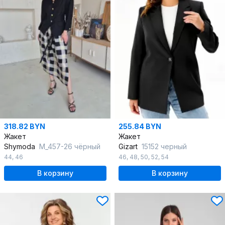
318.82 BYN
255.84 BYN
Жакет
Жакет
Shymoda
М_457-26 чёрный
Gizart
15152 черный
44
,
46
46
,
48
,
50
,
52
,
54
В корзину
В корзину