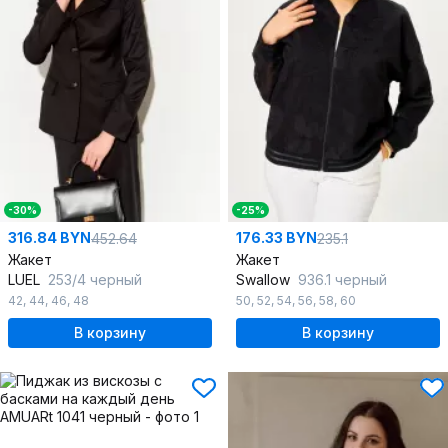
-30%
-25%
316.84 BYN
176.33 BYN
452.64
235.1
Жакет
Жакет
LUEL
253/4 черный
Swallow
936.1 черный
42
,
44
,
46
,
48
50
,
52
,
54
,
56
,
58
,
60
В корзину
В корзину