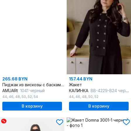
265.68 BYN
157.44 BYN
Пиджак из вискозы с басками на каждый день
Жакет
AMUARt
1041 черный
КАЛИНКА
ВВ-4229-В24 черный
44
,
46
,
48
,
50
,
52
,
54
44
,
46
,
48
,
50
,
52
В корзину
В корзину
%