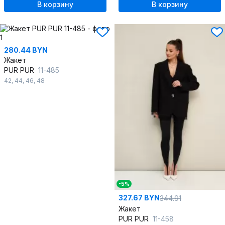
В корзину
В корзину
280.44 BYN
Жакет
PUR PUR
11-485
42
,
44
,
46
,
48
-5%
327.67 BYN
344.91
Жакет
PUR PUR
11-458