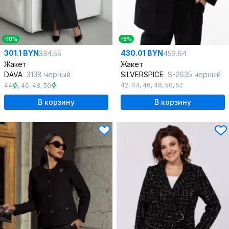
-10%
-5%
301.1 BYN
430.01 BYN
334.55
452.64
Жакет
Жакет
DAVA
3138 черный
SILVERSPICE
S-2635 черный
42
,
44
,
46
,
48
,
50
,
52
44
,
46
,
48
,
50
В корзину
В корзину