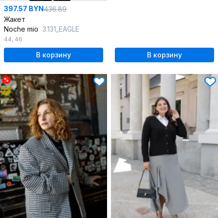
397.57 BYN
436.89
Жакет
Noche mio
3.131_EAGLE
44
,
46
В корзину
В корзину
%