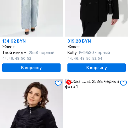
134.62 BYN
319.28 BYN
Жакет
Жакет
Твой имидж
2558 черный
Ketty
K-19530 черный
44
,
46
,
48
,
50
,
52
44
,
46
,
48
,
50
,
52
,
54
В корзину
В корзину
%