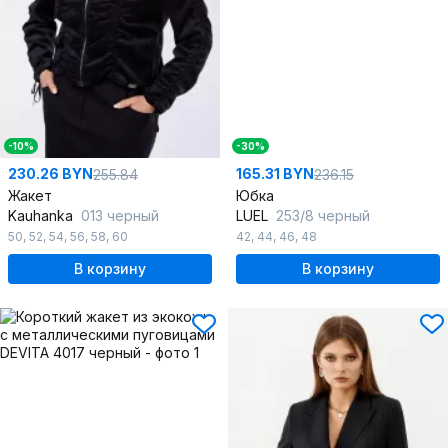
-10%
-30%
230.26 BYN
165.31 BYN
255.84
236.15
Жакет
Юбка
Kauhanka
013 черный
LUEL
253/8 черный
50
,
52
,
54
,
56
,
58
,
60
42
,
44
,
46
,
48
В корзину
В корзину