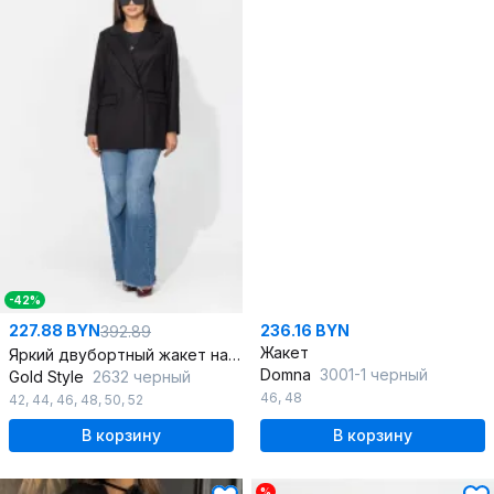
-42%
227.88 BYN
236.16 BYN
392.89
Жакет
Яркий двубортный жакет на подкладке для стильного образа
Domna
3001-1 черный
Gold Style
2632 черный
46
,
48
42
,
44
,
46
,
48
,
50
,
52
В корзину
В корзину
%