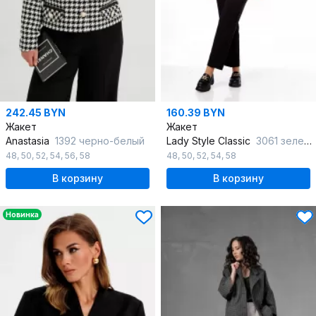
242.45 BYN
160.39 BYN
Жакет
Жакет
Anastasia
1392 черно-белый
Lady Style Classic
3061 зеленый_с_черным
48
,
50
,
52
,
54
,
56
,
58
48
,
50
,
52
,
54
,
58
В корзину
В корзину
Новинка