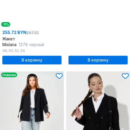
-11%
255.72 BYN
287.32
Жакет
Mislana
1278 черный
48
,
50
,
52
,
54
В корзину
В корзину
Новинка