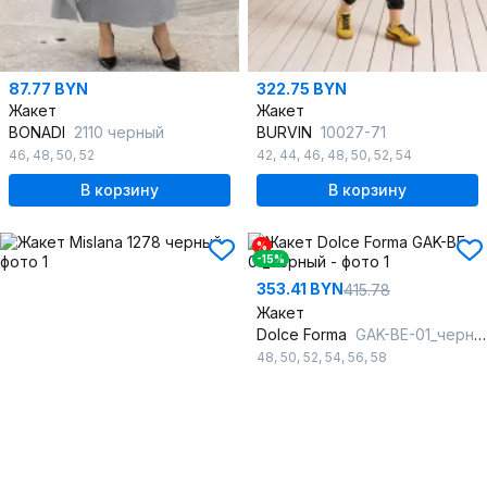
87.77 BYN
322.75 BYN
Жакет
Жакет
BONADI
2110 черный
BURVIN
10027-71
46
,
48
,
50
,
52
42
,
44
,
46
,
48
,
50
,
52
,
54
В корзину
В корзину
%
-15%
353.41 BYN
415.78
Жакет
Dolce Forma
GAK-BE-01_черный
48
,
50
,
52
,
54
,
56
,
58