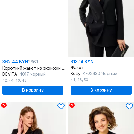
362.44 BYN
313.14 BYN
366.1
Жакет
Короткий жакет из экокожи с металлическими пуговицами
Ketty
К-02430 Черный
DEVITA
4017 черный
44
,
46
,
50
42
,
44
,
46
,
48
В корзину
В корзину
%
%