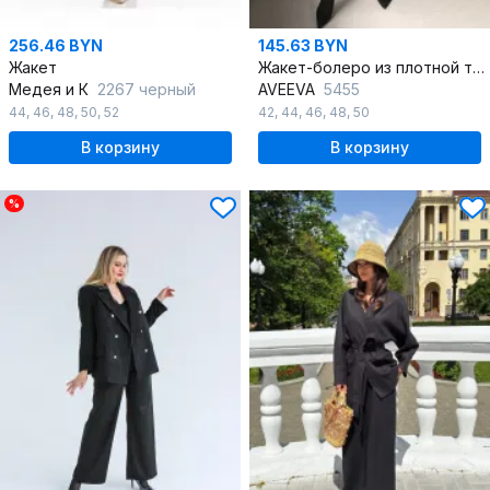
256.46 BYN
145.63 BYN
Жакет
Жакет-болеро из плотной ткани с лацканами и рукавом 3/4
Медея и К
2267 черный
AVEEVA
5455
44
,
46
,
48
,
50
,
52
42
,
44
,
46
,
48
,
50
В корзину
В корзину
%