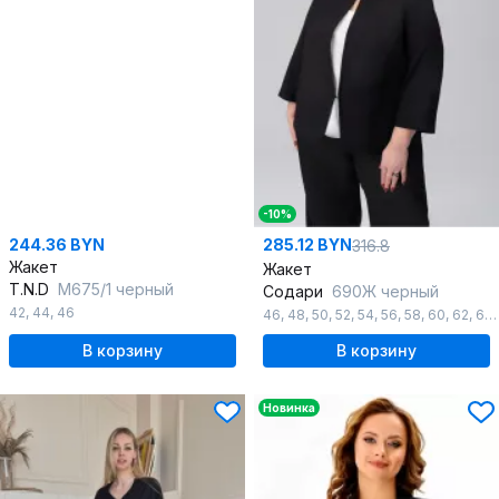
-10%
244.36 BYN
285.12 BYN
316.8
Жакет
Жакет
T.N.D
М675/1 черный
Содари
690Ж черный
42
,
44
,
46
46
,
48
,
50
,
52
,
54
,
56
,
58
,
60
,
62
,
64
В корзину
В корзину
Новинка