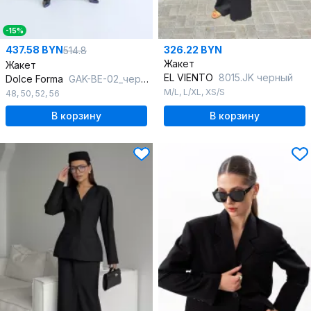
-15%
437.58 BYN
326.22 BYN
514.8
Жакет
Жакет
EL VIENTO
8015.JK черный
Dolce Forma
GAK-BE-02_черный
M/L
,
L/XL
,
XS/S
48
,
50
,
52
,
56
В корзину
В корзину