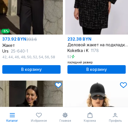
-5%
373.92 BYN
232.38 BYN
393.6
Деловой жакет на подкладке с асимметричной застежкой
Жакет
Koketka i K
1178
Urs
25-640-1
52
42
,
44
,
46
,
48
,
50
,
52
,
54
,
56
,
58
последний размер
В корзину
В корзину
Каталог
Избранное
Главная
Корзина
Профиль