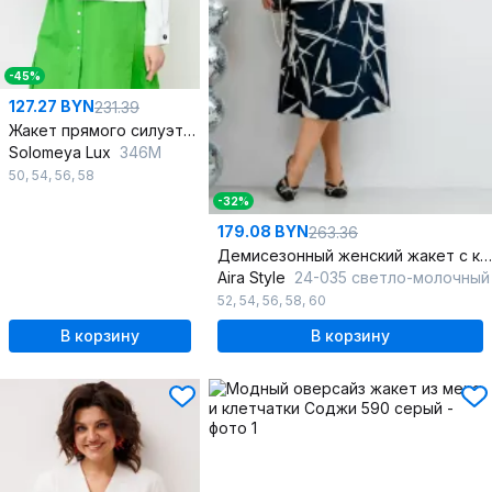
-45%
127.27 BYN
231.39
Жакет прямого силуэта на каждый день из текстиля
Solomeya Lux
346M
50
,
54
,
56
,
58
-32%
179.08 BYN
263.36
Демисезонный женский жакет с карманами и приталенным силуэтом
Aira Style
24-035 светло-молочный
52
,
54
,
56
,
58
,
60
В корзину
В корзину