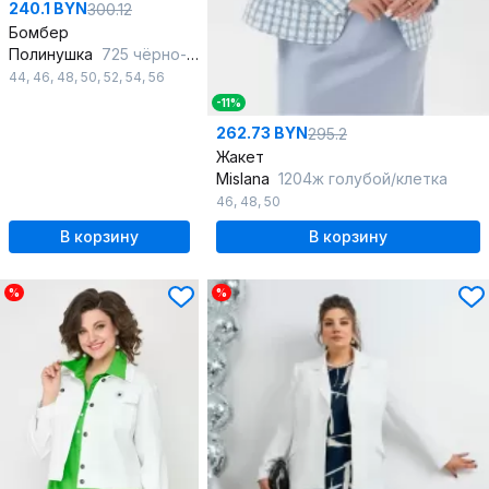
240.1 BYN
300.12
Бомбер
Полинушка
725 чёрно-белый
44
,
46
,
48
,
50
,
52
,
54
,
56
-11%
262.73 BYN
295.2
Жакет
Mislana
1204ж голубой/клетка
46
,
48
,
50
В корзину
В корзину
%
%