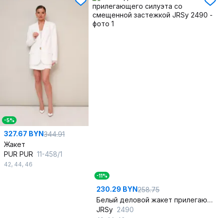
-5%
327.67 BYN
344.91
Жакет
PUR PUR
11-458/1
42
,
44
,
46
-11%
230.29 BYN
258.75
Белый деловой жакет прилегающего силуэта со смещенной застежкой
JRSy
2490