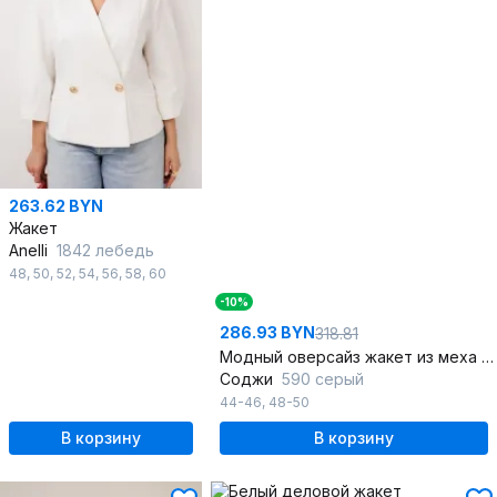
263.62 BYN
Жакет
Anelli
1842 лебедь
48
,
50
,
52
,
54
,
56
,
58
,
60
-10%
286.93 BYN
318.81
Модный оверсайз жакет из меха и клетчатки
Соджи
590 серый
44-46
,
48-50
В корзину
В корзину