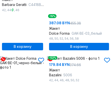
Barbara Geratti
С4418BG фуксия/белый
42
,
44
,
46
-15%
387.08 BYN
455.38
Жакет
Dolce Forma
GAK-BE-03_белый
48
,
50
,
52
,
54
,
56
,
58
В корзину
В корзину
-52%
%
%
179.84 BYN
374.66
Жакет
Bazalini
5006
42
,
44
,
46
,
48
,
50
,
52