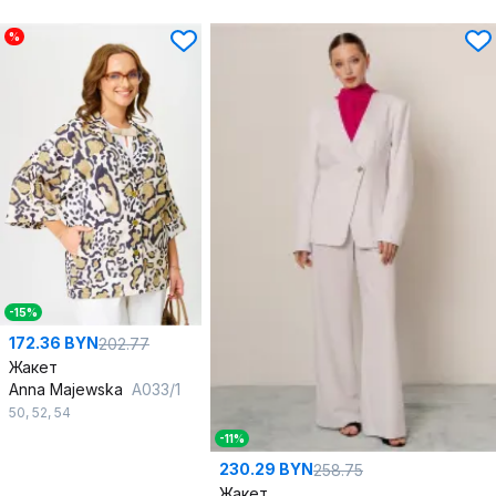
%
-15%
172.36 BYN
202.77
Жакет
Anna Majewska
А033/1
50
,
52
,
54
-11%
230.29 BYN
258.75
Жакет