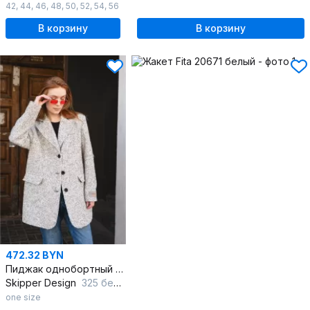
42
,
44
,
46
,
48
,
50
,
52
,
54
,
56
В корзину
В корзину
472.32 BYN
Пиджак однобортный оверсайз из текстиля и шерсти
Skipper Design
325 белый
one size