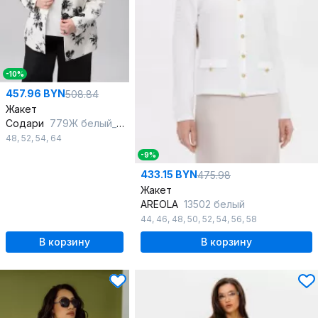
-10%
457.96 BYN
508.84
Жакет
Содари
779Ж белый_с_цветочным_принтом
48
,
52
,
54
,
64
-9%
433.15 BYN
475.98
Жакет
AREOLA
13502 белый
44
,
46
,
48
,
50
,
52
,
54
,
56
,
58
В корзину
В корзину