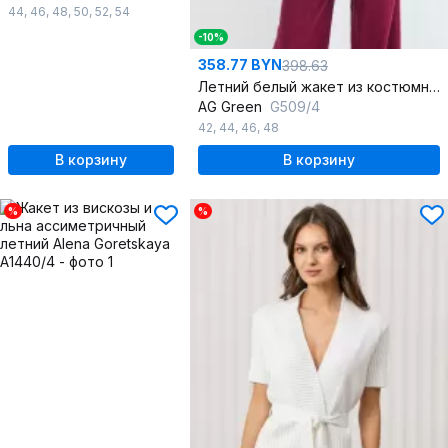
44
,
46
,
48
,
50
,
52
,
54
-10%
358.77 BYN
398.63
Летний белый жакет из костюмной ткани с отрезным бочком
AG Green
G509/4
42
,
44
,
46
,
48
В корзину
В корзину
%
%