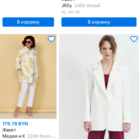
JRSy
2490 белый
42
,
44
,
46
В корзину
В корзину
176.78 BYN
Жакет
Медея и К
2249 бело-оранжевый