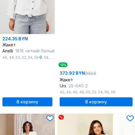
224.35 BYN
Жакет
Anelli
1816 четкий-белый
46
,
48
,
50
,
52
,
54
,
56
,
58
,
60
,
62
-5%
373.92 BYN
393.6
Жакет
Urs
25-640-2
42
,
44
,
46
,
48
,
50
,
52
,
54
,
56
,
58
В корзину
В корзину
%