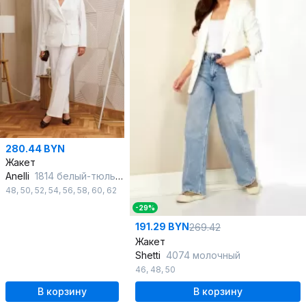
280.44 BYN
Жакет
Anelli
1814 белый-тюльпан
48
,
50
,
52
,
54
,
56
,
58
,
60
,
62
-29%
191.29 BYN
269.42
Жакет
Shetti
4074 молочный
46
,
48
,
50
В корзину
В корзину