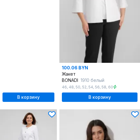
100.06 BYN
Жакет
BONADI
1910 белый
46
,
48
,
50
,
52
,
54
,
56
,
58
,
60
В корзину
В корзину