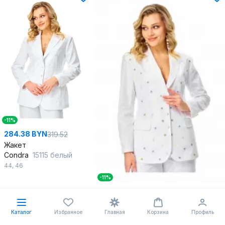
-11%
284.38 BYN
319.52
Жакет
Condra
15115 белый
44
,
46
-11%
284.38 BYN
319.52
Жакет
Condra
15114 белый
Каталог
Избранное
Главная
Корзина
Профиль
44
,
46