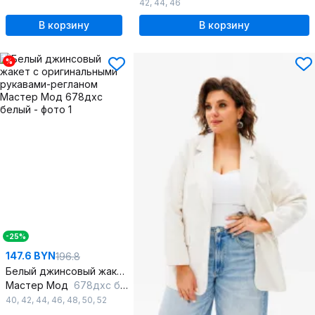
42
,
44
,
46
В корзину
В корзину
%
-25%
147.6 BYN
196.8
Белый джинсовый жакет с оригинальными рукавами-регланом
Мастер Мод
678дхс белый
40
,
42
,
44
,
46
,
48
,
50
,
52