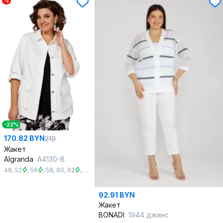
%
-22%
170.82 BYN
219
Жакет
Algranda
А4130-8
48
,
52
,
56
,
58
,
60
,
62
,
64
,
66
,
68
,
70
92.91 BYN
Жакет
BONADI
1944 джинс