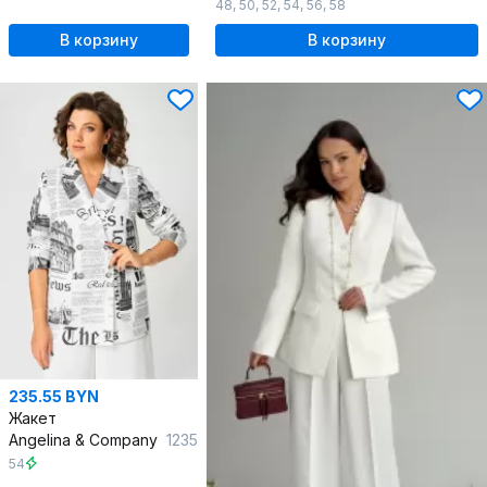
48
,
50
,
52
,
54
,
56
,
58
В корзину
В корзину
235.55 BYN
Жакет
Angelina & Сompany
1235
54