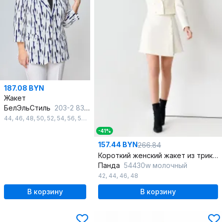
187.08 BYN
Жакет
БелЭльСтиль
203-2 83 22
44
,
46
,
48
,
50
,
52
,
54
,
56
,
58
,
60
,
62
-41%
157.44 BYN
266.84
Короткий женский жакет из трикотажа с английским воротником
Панда
54430w молочный
42
,
44
,
46
,
48
В корзину
В корзину