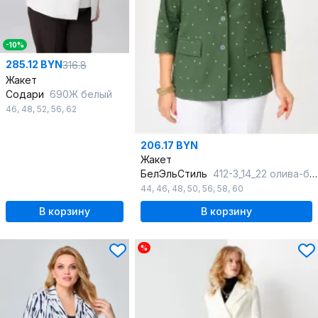
-10%
285.12 BYN
316.8
Жакет
Содари
690Ж белый
46
,
48
,
52
,
56
,
62
206.17 BYN
Жакет
БелЭльСтиль
412-3_14_22 олива-белый
44
,
46
,
48
,
50
,
56
,
58
,
60
В корзину
В корзину
%