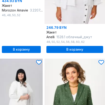
434.93 BYN
Жакет
Morozov Amavie
3.2207_B2_Narges
46
,
48
,
50
,
52
246.79 BYN
Жакет
Anelli
1528.1 облачный_джут
48
,
50
,
52
,
54
,
56
,
58
,
60
,
62
В корзину
В корзину