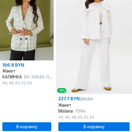
196.8 BYN
Жакет
КАЛИНКА
ВК-3484А-Л24 натурально-черная клетка
46
,
48
,
50
,
52
,
54
-11%
227.7 BYN
255.84
Жакет
Mislana
1196к
44
,
46
,
48
,
50
,
52
,
54
В корзину
В корзину