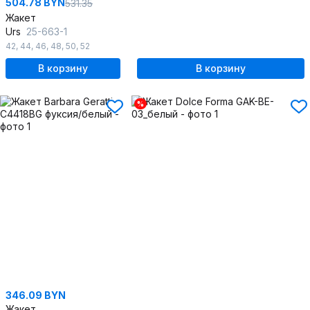
504.78 BYN
531.35
Жакет
Urs
25-663-1
42
,
44
,
46
,
48
,
50
,
52
В корзину
В корзину
%
346.09 BYN
Жакет