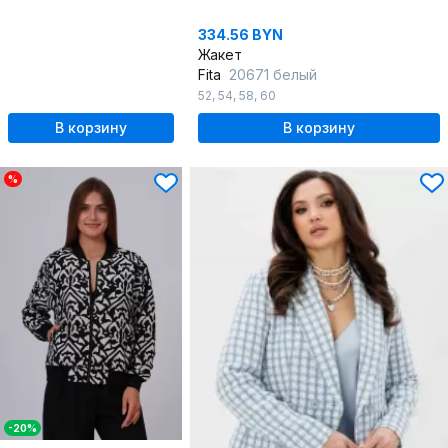
334.56 BYN
Жакет
Fita
20671 белый
52
,
54
,
58
,
60
В корзину
В корзину
%
-20%