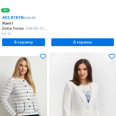
-15%
462.81 BYN
544.48
Жакет
Dolce Forma
GAK-BE-01_черно-белый
50
,
52
В корзину
В корзину