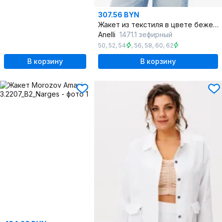
307.56 BYN
Жакет из текстиля в цвете бежевый и белый
Anelli
1471.1 зефирный
50
,
52
,
54
,
56
,
58
,
60
,
62
В корзину
В корзину