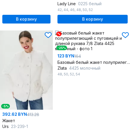
Lady Line
0225 белый
42
,
44
,
46
,
48
,
50
,
52
В корзину
В корзину
%
-25%
123 BYN
164
Базовый белый жакет полуприлегающий с пуговицей и длиной рукава 7/8
Zlata
4425 молочный
48
,
50
,
52
,
54
-5%
392.62 BYN
413.28
Жакет
Urs
23-239-1