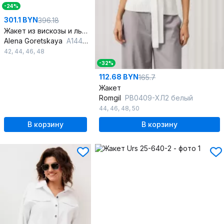
-24%
301.1 BYN
396.18
Жакет из вискозы и льна ассиметричный летний
Alena Goretskaya
A1440/4
42
,
44
,
46
,
48
-32%
112.68 BYN
165.7
Жакет
Romgil
РВ0409-ХЛ2 белый
44
,
46
,
48
,
50
В корзину
В корзину