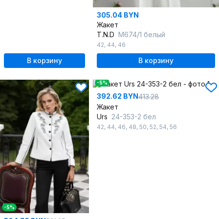
305.04 BYN
Жакет
T.N.D
М674/1 белый
42
,
44
,
46
В корзину
В корзину
-5%
392.62 BYN
413.28
Жакет
Urs
24-353-2 бел
42
,
44
,
46
,
48
,
50
,
52
,
54
,
56
-5%