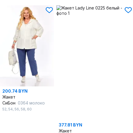
200.74 BYN
Жакет
СиБон
0364 молоко
52
,
54
,
56
,
58
,
60
377.81 BYN
Жакет