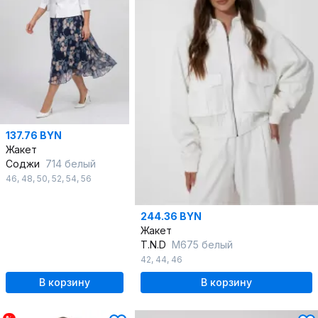
137.76 BYN
Жакет
Соджи
714 белый
46
,
48
,
50
,
52
,
54
,
56
244.36 BYN
Жакет
T.N.D
М675 белый
42
,
44
,
46
В корзину
В корзину