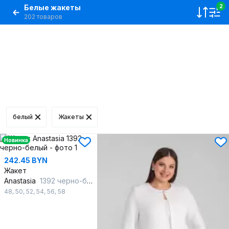
Белые жакеты
2
202 товаров
белый
Жакеты
Новинка
242.45 BYN
Жакет
Anastasia
1392 черно-белый
48
,
50
,
52
,
54
,
56
,
58