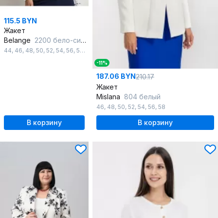
115.5 BYN
Жакет
Belange
2200 бело-синий
44
,
46
,
48
,
50
,
52
,
54
,
56
,
58
,
60
,
62
,
64
-11%
187.06 BYN
210.17
Жакет
Mislana
804 белый
46
,
48
,
50
,
52
,
54
,
56
,
58
В корзину
В корзину