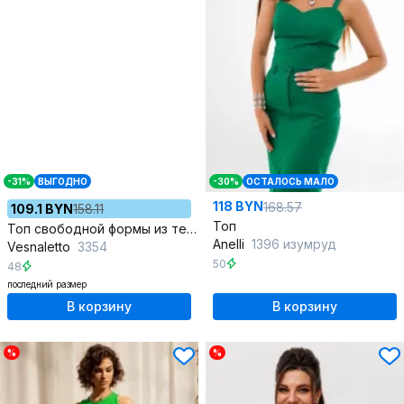
-31%
ВЫГОДНО
-30%
ОСТАЛОСЬ МАЛО
118 BYN
168.57
109.1 BYN
158.11
Топ
Топ свободной формы из текстиля с V-образным вырезом
Anelli
1396 изумруд
Vesnaletto
3354
50
48
последний размер
В корзину
В корзину
%
%