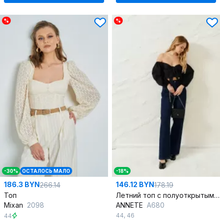
%
%
-30%
ОСТАЛОСЬ МАЛО
-18%
186.3 BYN
146.12 BYN
266.14
178.19
Топ
Летний топ с полуоткрытыми плечами из хлопка
Mixan
2098
ANNETE
A680
44
,
46
44