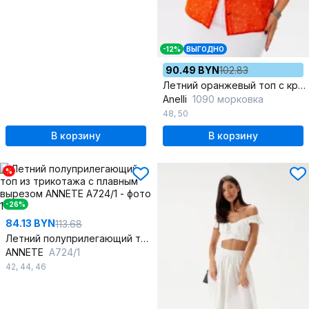
-12%
ВЫГОДНО
90.49 BYN
102.83
Летний оранжевый топ с кружевом на каждый день
Anelli
1090 морковка
48
,
50
В корзину
В корзину
%
-26%
84.13 BYN
113.68
Летний полуприлегающий топ из трикотажа с плавным вырезом
ANNETE
A724/1
42
,
44
,
46