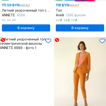
111.59 BYN
118 BYN
146.82
168.57
Летний укороченный топ с фигурным вырезом и сборкой
Топ
ANNETE
A588
Anelli
1396 фуксия
42
,
44
,
46
44
,
46
,
50
В корзину
В корзину
%
%