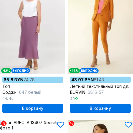
-12%
ВЫГОДНО
-46%
ВЫГОДНО
65.8 BYN
74.78
43.97 BYN
81.43
Топ
Летний текстильный топ для повседневной носки
Соджи
647 белый
BURVIN
6816-57 1
44
,
46
40
В корзину
В корзину
%
%