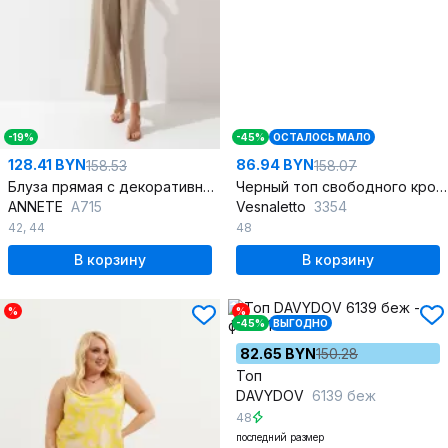
-19%
-45%
ОСТАЛОСЬ МАЛО
128.41 BYN
86.94 BYN
158.53
158.07
Блуза прямая с декоративной сборкой из текстиля
Черный топ свободного кроя с V-образным вырезом
ANNETE
A715
Vesnaletto
3354
42
,
44
48
В корзину
В корзину
%
%
-45%
ВЫГОДНО
82.65 BYN
150.28
Топ
DAVYDOV
6139 беж
48
последний размер