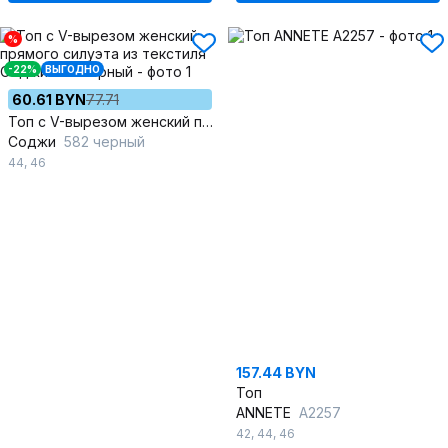
%
-22%
ВЫГОДНО
60.61 BYN
77.71
Топ с V-вырезом женский прямого силуэта из текстиля
Соджи
582 черный
44
,
46
157.44 BYN
Топ
ANNETE
A2257
42
,
44
,
46