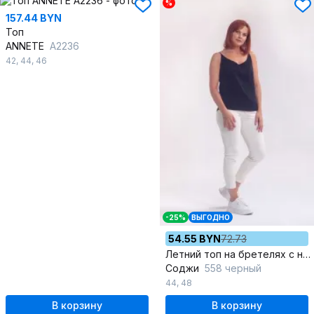
%
157.44 BYN
Топ
ANNETE
A2236
42
,
44
,
46
-25%
ВЫГОДНО
54.55 BYN
72.73
Летний топ на бретелях с нагрудной вытачкой
Соджи
558 черный
44
,
48
В корзину
В корзину