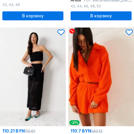
42
,
44
,
46
42
,
44
,
46
,
48
,
50
В корзину
В корзину
%
-21%
110.21 BYN
110.7 BYN
113.61
140.12