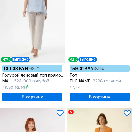
-17%
ВЫГОДНО
-12%
ВЫГОДНО
140.03 BYN
168.71
159.41 BYN
181.14
Голубой леновый топ прямого силуэта с двойной бретелью
Топ
MALI
624-009 голубой
THE NAME
2298 голубой
42
,
44
48
,
50
,
52
,
58
В корзину
В корзину
%