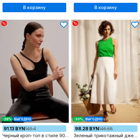
В корзину
В корзину
%
%
-39%
ВЫГОДНО
-33%
ВЫГОДНО
91.13 BYN
149.4
98.28 BYN
146.68
Черный кроп-топ в стиле 90-х из текстиля с расширенной линией проймы
Зеленый трикотажный джемпер с вышивкой и одно плечо