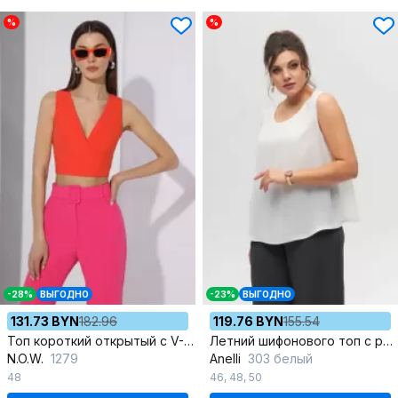
%
%
-28%
ВЫГОДНО
-23%
ВЫГОДНО
131.73 BYN
182.96
119.76 BYN
155.54
Топ короткий открытый с V-образным вырезом из текстиля
Летний шифонового топ с разрезом, свободный силуэт, уютный образ
N.O.W.
1279
Anelli
303 белый
48
46
,
48
,
50