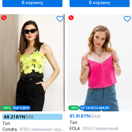
В корзину
В корзину
%
%
-59%
ВЫГОДНО
-36%
ОСТАЛОСЬ МАЛО
81.41 BYN
127.21
48.21 BYN
117.6
Топ
Топ
EOLA
2654.1 малиновый
Condra
16180 лимонный-черный