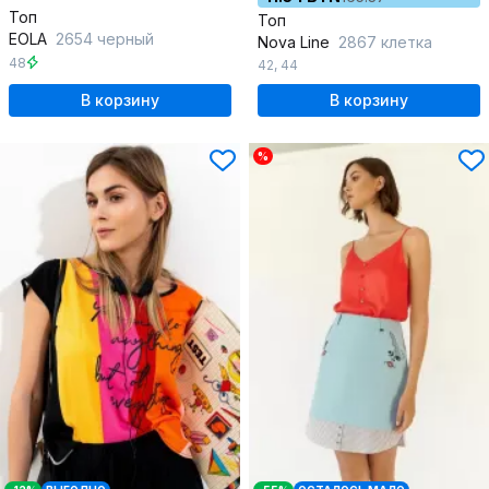
Топ
Топ
EOLA
2654 черный
Nova Line
2867 клетка
48
42
,
44
В корзину
В корзину
%