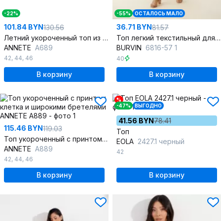
-22%
-55%
ОСТАЛОСЬ МАЛО
101.84 BYN
36.71 BYN
130.56
81.57
Летний укороченный топ из геометрической вискозы
Топ легкий текстильный для летних образов
ANNETE
A689
BURVIN
6816-57 1
42
,
44
,
46
40
В корзину
В корзину
%
-47%
ВЫГОДНО
41.56 BYN
78.41
115.46 BYN
119.03
Топ
Топ укороченный с принтом клетка и широкими бретелями
EOLA
2427.1 черный
ANNETE
A889
42
42
,
44
,
46
В корзину
В корзину