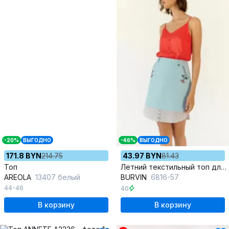
-20%
ВЫГОДНО
-46%
ВЫГОДНО
171.8 BYN
214.75
43.97 BYN
81.43
Топ
Летний текстильный топ для повседневных образов
AREOLA
13407 белый
BURVIN
6816-57
44-46
40
В корзину
В корзину