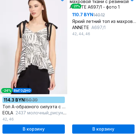
-21%
110.7 BYN
140.12
Яркий летний топ из махровой ткани с резинкой
ANNETE
A697/1
42
,
44
,
46
-24%
ВЫГОДНО
114.3 BYN
150.39
Топ А-образного силуэта с бретелями-завязками
EOLA
2437 молочный_рисунок
42
,
46
В корзину
В корзину