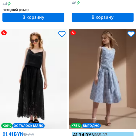
46
44
последний размер
В корзину
В корзину
%
%
-36%
ОСТАЛОСЬ МАЛО
-75%
ВЫГОДНО
81.41 BYN
127.21
41.34 BYN
165.37