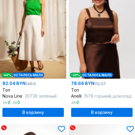
-44%
ОСТАЛОСЬ МАЛО
-30%
ОСТАЛОСЬ МАЛО
82.04 BYN
78.66 BYN
146.5
112.37
Топ
Топ
Nova Line
20738 зеленый
Anelli
1578 горький_шоколад
46
,
48
48
В корзину
В корзину
%
%