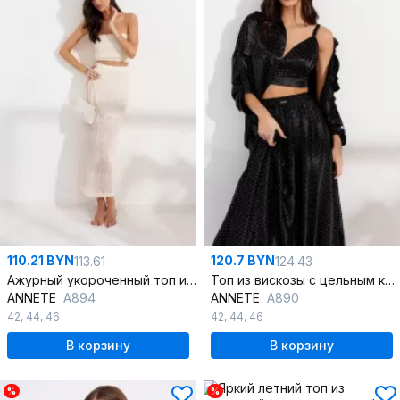
110.21 BYN
120.7 BYN
113.61
124.43
Ажурный укороченный топ из текстиля со сборкой
Топ из вискозы с цельным кроем и классическим вырезом
ANNETE
A894
ANNETE
A890
42
,
44
,
46
42
,
44
,
46
В корзину
В корзину
%
%