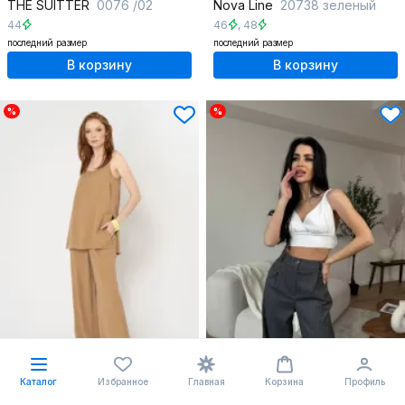
THE SUITTER
0076 /02
Nova Line
20738 зеленый
44
46
,
48
последний размер
последний размер
В корзину
В корзину
%
%
Каталог
Избранное
Главная
Корзина
Профиль
-38%
ВЫГОДНО
-30%
ОСТАЛОСЬ МАЛО