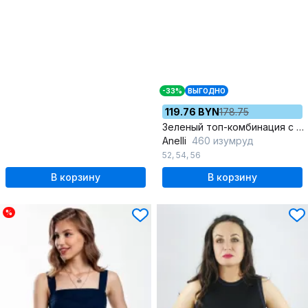
-33%
ВЫГОДНО
119.76 BYN
178.75
Зеленый топ-комбинация с регулирующими бретелями, полуприлегающего силуэта
Anelli
460 изумруд
52
,
54
,
56
В корзину
В корзину
%