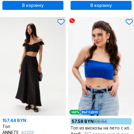
В корзину
В корзину
%
-46%
ВЫГОДНО
157.44 BYN
57.58 BYN
106.64
Топ
Топ из вискозы на лето с классической посадкой и комфортом
ANNETE
A2259
Anelli
767 васильковый_рассвет