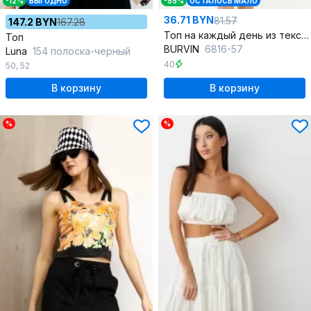
-12%
ВЫГОДНО
-55%
ОСТАЛОСЬ МАЛО
36.71 BYN
81.57
147.2 BYN
167.28
Топ на каждый день из текстиля красный летний
Топ
BURVIN
6816-57
Luna
154 полоска-черный
40
50
,
52
В корзину
В корзину
%
%