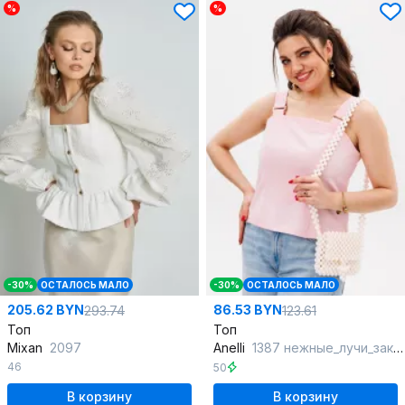
%
%
-30%
ОСТАЛОСЬ МАЛО
-30%
ОСТАЛОСЬ МАЛО
205.62 BYN
86.53 BYN
293.74
123.61
Топ
Топ
Mixan
2097
Anelli
1387 нежные_лучи_заката
46
50
В корзину
В корзину