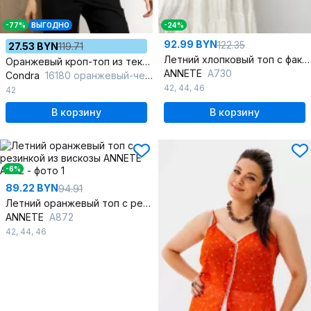
-77%
ВЫГОДНО
-24%
92.99 BYN
122.35
27.53 BYN
119.71
Летний хлопковый топ с фактурой и резинкой
Оранжевый кроп-топ из текстиля на тонких бретельках
ANNETE
A730
Condra
16180 оранжевый-черный
42
,
44
,
46
42
В корзину
В корзину
-6%
89.22 BYN
94.91
Летний оранжевый топ с резинкой из вискозы
ANNETE
A872
42
,
44
,
46