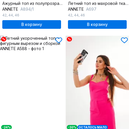
Ажурный топ из полупрозрачного текстиля со сборкой
Летний топ из махровой ткани с плавным вырезом
ANNETE
A894/1
ANNETE
A697
42
,
44
,
46
42
,
44
,
46
В корзину
В корзину
%
%
-24%
-30%
ОСТАЛОСЬ МАЛО