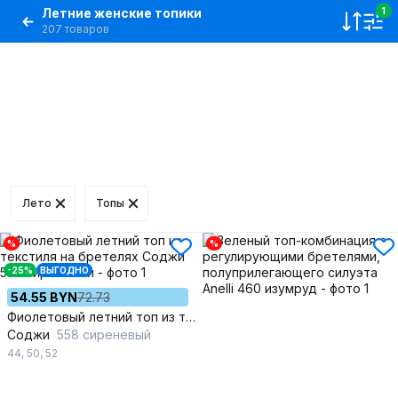
Летние женские топики
1
207 товаров
Лето
Топы
%
%
-25%
ВЫГОДНО
54.55 BYN
72.73
Фиолетовый летний топ из текстиля на бретелях
Соджи
558 сиреневый
44
,
50
,
52