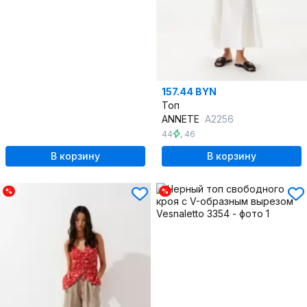
157.44 BYN
Топ
ANNETE
A2256
44
,
46
В корзину
В корзину
%
%