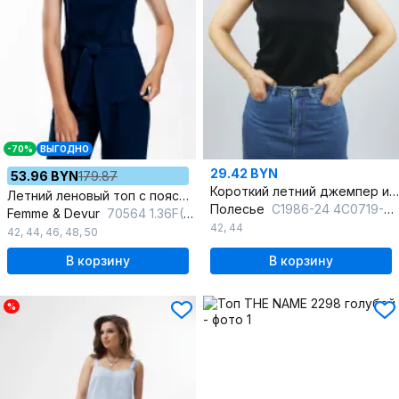
-70%
ВЫГОДНО
29.42 BYN
53.96 BYN
179.87
Короткий летний джемпер из хлопкового трикотажа черный
Летний леновый топ с поясом и глубоким V-вырезом
Полесье
С1986-24 4С0719-Д43 170,176 глубокий_черный
Femme & Devur
70564 1.36F(170)
42
,
44
42
,
44
,
46
,
48
,
50
В корзину
В корзину
%