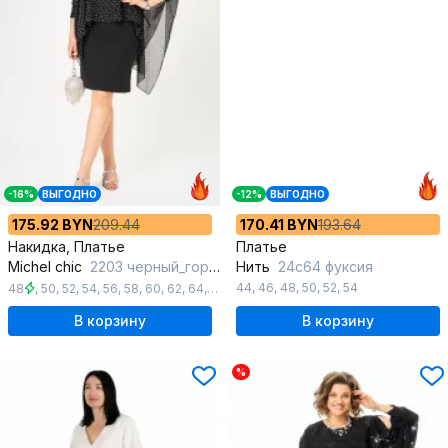
-16%
ВЫГОДНО
-12%
ВЫГОДНО
175.92 BYN
209.44
170.41 BYN
193.64
Накидка, Платье
Платье
Michel chic
2203 черный_горох
Нить
24с64 фуксия
44
,
46
,
48
,
50
,
52
,
54
48
,
50
,
52
,
54
,
56
,
58
,
60
,
62
,
64
,
66
В корзину
В корзину
%