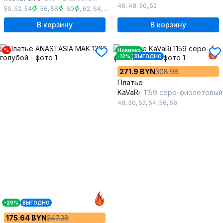
46
,
48
,
50
,
52
50
,
52
,
54
,
56
,
58
,
60
,
62
,
64
,
66
В корзину
В корзину
%
Новинка
-12%
ВЫГОДНО
271.9 BYN
308.98
Платье
KaVaRi
1159 серо-фиолетовый
48
,
50
,
52
,
54
,
56
,
58
-29%
ВЫГОДНО
175.64 BYN
247.38