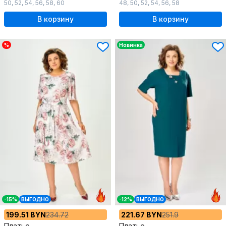
50
,
52
,
54
,
56
,
58
,
60
48
,
50
,
52
,
54
,
56
,
58
В корзину
В корзину
%
Новинка
-15%
ВЫГОДНО
-12%
ВЫГОДНО
199.51 BYN
234.72
221.67 BYN
251.9
Платье
Платье