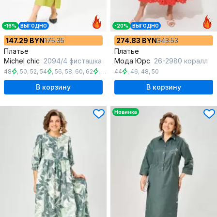
-16%
ВЫГОДНО
-20%
ВЫГОДНО
147.29 BYN
175.35
274.83 BYN
343.53
Платье
Платье
Michel chic
2094/4 фисташка
Мода Юрс
26-2980 коралл
48
,
50
,
52
,
54
,
56
,
58
,
60
,
62
,
64
44
,
46
,
48
,
50
В корзину
В корзину
Новинка