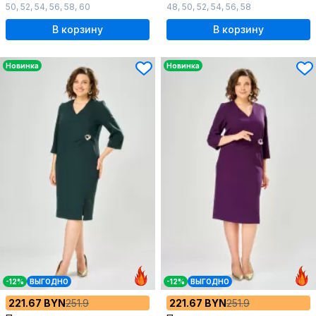
50
,
52
,
54
,
56
,
58
,
60
48
,
50
,
52
,
54
,
56
,
58
В корзину
В корзину
Новинка
Новинка
-12%
ВЫГОДНО
-12%
ВЫГОДНО
221.67 BYN
251.9
221.67 BYN
251.9