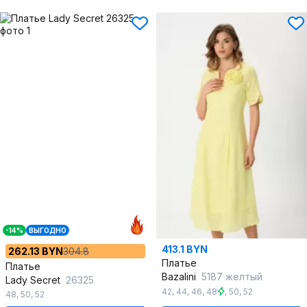
-14%
ВЫГОДНО
413.1 BYN
262.13 BYN
304.8
Платье
Платье
Bazalini
5187 желтый
Lady Secret
26325
42
,
44
,
46
,
48
,
50
,
52
48
,
50
,
52