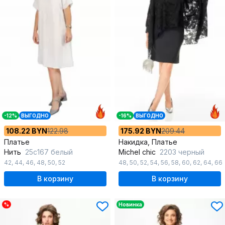
-12%
ВЫГОДНО
-16%
ВЫГОДНО
108.22 BYN
122.98
175.92 BYN
209.44
Платье
Накидка, Платье
Нить
25с167 белый
Michel chic
2203 черный
42
,
44
,
46
,
48
,
50
,
52
48
,
50
,
52
,
54
,
56
,
58
,
60
,
62
,
64
,
66
В корзину
В корзину
%
Новинка