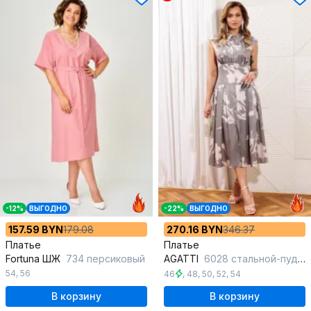
-12%
ВЫГОДНО
-22%
ВЫГОДНО
157.59 BYN
179.08
270.16 BYN
346.37
Платье
Платье
Fortuna ШЖ
734 персиковый
AGATTI
6028 стальной-пудра_принт
54
,
56
46
,
48
,
50
,
52
,
54
В корзину
В корзину