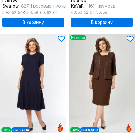
Swallow
827.11 розовые-пионы
KaVaRi
1161.1 изумруд
48
,
50
,
52
,
54
,
56
,
58
50
,
52
,
54
,
56
,
58
,
60
,
62
,
64
В корзину
В корзину
Новинка
-12%
ВЫГОДНО
-12%
ВЫГОДНО