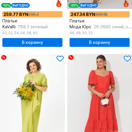
-12%
ВЫГОДНО
-20%
ВЫГОДНО
259.77 BYN
295.2
247.34 BYN
309.18
Платье
Платье
KaVaRi
1158.3 зеленый
Мода Юрс
26-2690 синий_орнамент
50
,
52
,
54
,
56
,
58
,
60
46
,
48
,
50
,
52
В корзину
В корзину
%
%