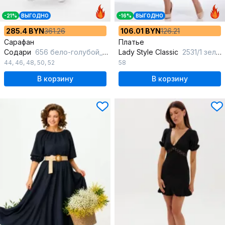
-21%
ВЫГОДНО
-16%
ВЫГОДНО
285.4 BYN
361.26
106.01 BYN
126.21
Сарафан
Платье
Содари
656 бело-голубой_в_полоску
Lady Style Classic
2531/1 зеленый
44
,
46
,
48
,
50
,
52
58
В корзину
В корзину