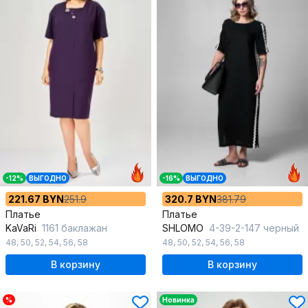
-12%
ВЫГОДНО
-16%
ВЫГОДНО
221.67 BYN
251.9
320.7 BYN
381.79
Платье
Платье
KaVaRi
1161 баклажан
SHLOMO
4-39-2-147 черный
48
,
50
,
52
,
54
,
56
,
58
48
,
50
,
52
,
54
,
56
,
58
В корзину
В корзину
%
Новинка