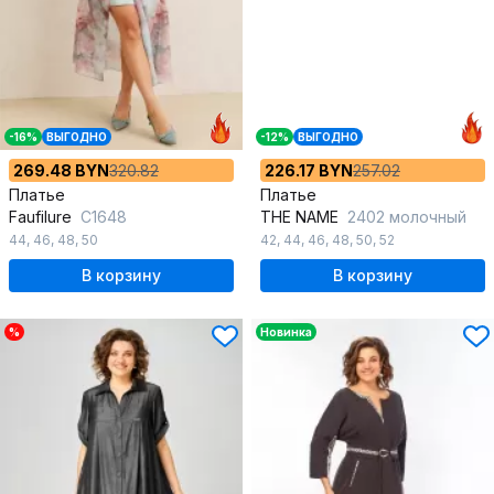
-16%
ВЫГОДНО
-12%
ВЫГОДНО
269.48 BYN
320.82
226.17 BYN
257.02
Платье
Платье
Faufilure
C1648
THE NAME
2402 молочный
44
,
46
,
48
,
50
42
,
44
,
46
,
48
,
50
,
52
В корзину
В корзину
%
Новинка