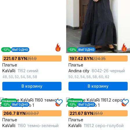
-12%
ВЫГОДНО
-12%
ВЫГОДНО
221.67 BYN
251.9
197.42 BYN
224.35
Платье
Платье
KaVaRi
1162 синий
Andina city
8042-26 черный
48
,
50
,
52
,
54
,
56
,
58
50
,
52
,
54
,
56
,
58
,
60
,
62
В корзину
В корзину
Новинка
Новинка
-12%
ВЫГОДНО
-12%
ВЫГОДНО
266.7 BYN
303.07
221.67 BYN
251.9
Платье
Платье
KaVaRi
1160 темно-зеленый
KaVaRi
1161.2 серо-голубой