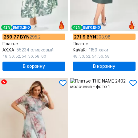
-12%
ВЫГОДНО
-12%
ВЫГОДНО
259.77 BYN
295.2
271.9 BYN
308.98
Платье
Платье
AXXA
55234 оливковый
KaVaRi
1159 хаки
48
,
50
,
52
,
54
,
56
,
58
,
60
48
,
50
,
52
,
54
,
56
,
58
В корзину
В корзину
%