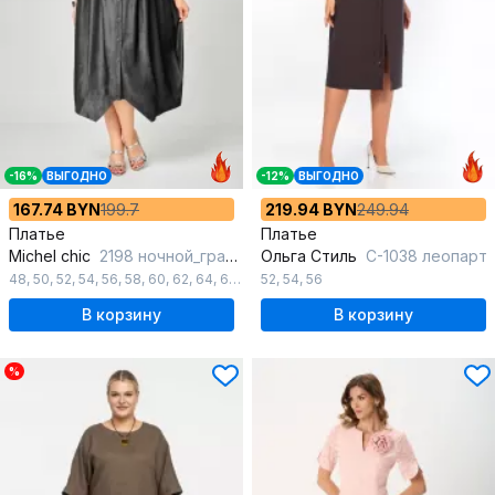
-16%
ВЫГОДНО
-12%
ВЫГОДНО
167.74 BYN
199.7
219.94 BYN
249.94
Платье
Платье
Michel chic
2198 ночной_графит
Ольга Стиль
С-1038 леопарт
48
,
50
,
52
,
54
,
56
,
58
,
60
,
62
,
64
,
66
,
68
52
,
54
,
56
В корзину
В корзину
%