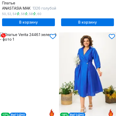
Платье
ANASTASIA MAK
1326 голубой
50
,
52
,
54
,
56
,
58
,
60
В корзину
В корзину
%
-17%
ВЫГОДНО
-14%
ВЫГОДНО