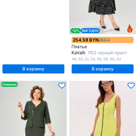
-12%
ВЫГОДНО
254.58 BYN
289.3
Платье
KaVaRi
1163 черный-принт
48
,
50
,
52
,
54
,
56
,
58
,
60
,
62
В корзину
В корзину
Новинка