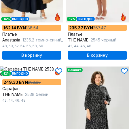
-14%
ВЫГОДНО
-12%
ВЫГОДНО
162.14 BYN
188.54
235.37 BYN
267.47
Платье
Платье
Anastasia
1236.2 темно-синий_
THE NAME
2545 черный
48
,
50
,
52
,
54
,
56
,
58
,
60
42
,
44
,
46
,
48
В корзину
В корзину
Новинка
-12%
ВЫГОДНО
249.33 BYN
283.33
Сарафан
THE NAME
2538 белый
42
,
44
,
46
,
48