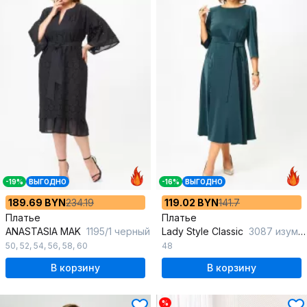
-19%
ВЫГОДНО
-16%
ВЫГОДНО
189.69 BYN
234.19
119.02 BYN
141.7
Платье
Платье
ANASTASIA MAK
1195/1 черный
Lady Style Classic
3087 изумрудный
50
,
52
,
54
,
56
,
58
,
60
48
В корзину
В корзину
%