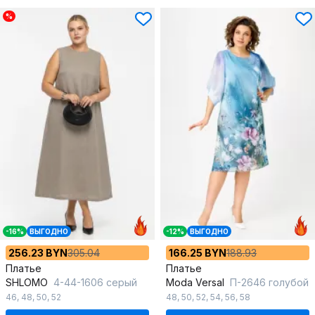
%
-16%
ВЫГОДНО
-12%
ВЫГОДНО
256.23 BYN
305.04
166.25 BYN
188.93
Платье
Платье
SHLOMO
4-44-1606 серый
Moda Versal
П-2646 голубой
46
,
48
,
50
,
52
48
,
50
,
52
,
54
,
56
,
58