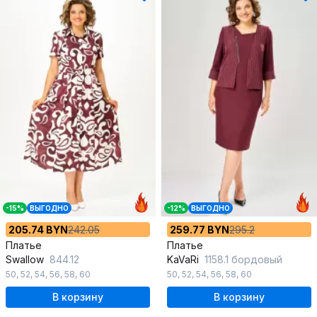
-15%
ВЫГОДНО
-12%
ВЫГОДНО
205.74 BYN
242.05
259.77 BYN
295.2
Платье
Платье
Swallow
844.12
KaVaRi
1158.1 бордовый
50
,
52
,
54
,
56
,
58
,
60
50
,
52
,
54
,
56
,
58
,
60
В корзину
В корзину