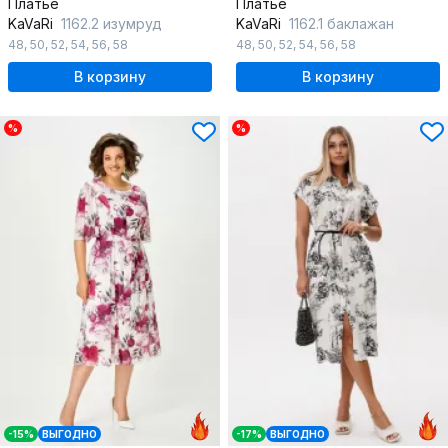
Платье
Платье
KaVaRi
1162.2 изумруд
KaVaRi
1162.1 баклажан
48
,
50
,
52
,
54
,
56
,
58
48
,
50
,
52
,
54
,
56
,
58
В корзину
В корзину
%
%
-15%
ВЫГОДНО
-17%
ВЫГОДНО