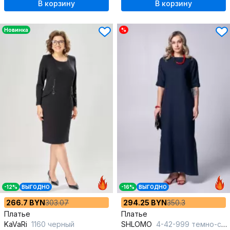
В корзину
В корзину
Новинка
%
-12%
ВЫГОДНО
-16%
ВЫГОДНО
266.7 BYN
303.07
294.25 BYN
350.3
Платье
Платье
KaVaRi
1160 черный
SHLOMO
4-42-999 темно-синий