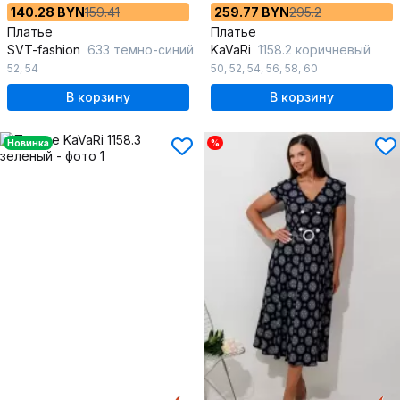
140.28 BYN
159.41
259.77 BYN
295.2
Платье
Платье
SVT-fashion
633 темно-синий
KaVaRi
1158.2 коричневый
52
,
54
50
,
52
,
54
,
56
,
58
,
60
В корзину
В корзину
Новинка
%