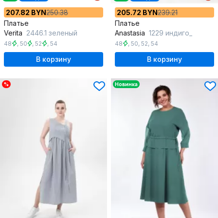
207.82 BYN
250.38
205.72 BYN
239.21
Платье
Платье
Verita
2446.1 зеленый
Anastasia
1229 индиго_
48
,
50
,
52
,
54
48
,
50
,
52
,
54
В корзину
В корзину
%
Новинка