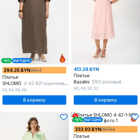
-16%
ВЫГОДНО
413.28 BYN
294.25 BYN
350.3
Платье
Платье
Bazalini
5162 розовый
SHLOMO
4-42-821 коричневый
46
,
48
,
50
,
52
52
,
54
,
56
,
58
В корзину
В корзину
%
-16%
ВЫГОДНО
333.93 BYN
397.54
Платье