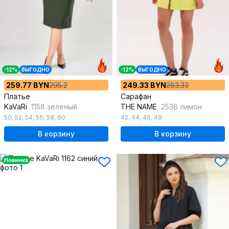
-12%
ВЫГОДНО
-12%
ВЫГОДНО
259.77 BYN
295.2
249.33 BYN
283.33
Платье
Сарафан
KaVaRi
1158 зеленый
THE NAME
2538 лимон
50
,
52
,
54
,
56
,
58
,
60
42
,
44
,
46
,
48
В корзину
В корзину
Новинка