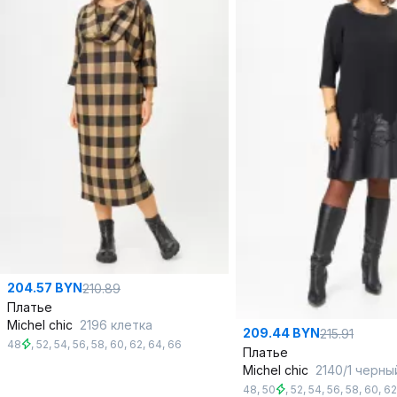
204.57 BYN
210.89
Платье
Michel chic
2196 клетка
209.44 BYN
215.91
48
,
52
,
54
,
56
,
58
,
60
,
62
,
64
,
66
Платье
Michel chic
2140/1 черны
48
,
50
,
52
,
54
,
56
,
58
,
60
,
62