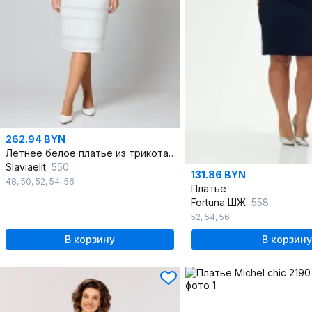
262.94 BYN
Летнее белое платье из трикотажа с вырезом и подрезом
Slaviaelit
550
131.86 BYN
48
,
50
,
52
,
54
,
56
Платье
Fortuna ШЖ
558
52
,
54
,
56
В корзину
В корзину