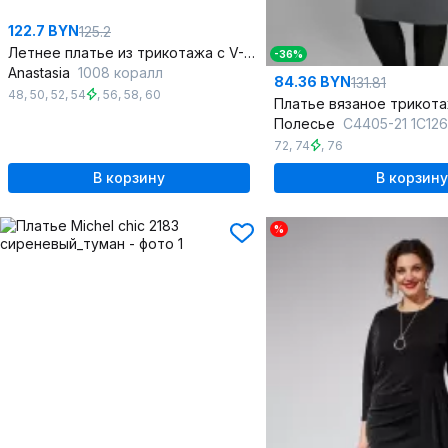
122.7 BYN
125.2
Летнее платье из трикотажа с V-вырезом и карманами
-36%
Anastasia
1008 коралл
84.36 BYN
131.81
48
,
50
,
52
,
54
,
56
,
58
,
60
Полесье
С4405-21 1С1267-Д43 
72
,
74
,
76
В корзину
В корзину
%