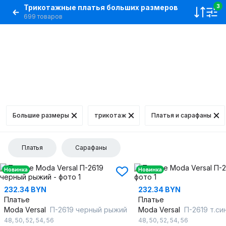
Трикотажные платья больших размеров
3
699 товаров
Большие размеры
трикотаж
Платья и сарафаны
Платья
Сарафаны
Новинка
Новинка
232.34 BYN
232.34 BYN
Платье
Платье
Moda Versal
П-2619 черный рыжий
Moda Versal
П-2619 т.си
48
,
50
,
52
,
54
,
56
48
,
50
,
52
,
54
,
56