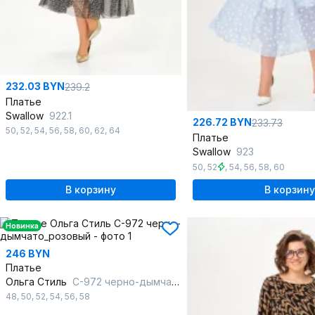
232.03 BYN
239.2
Платье
Swallow
922.1
226.72 BYN
233.73
50
,
52
,
54
,
56
,
58
,
60
,
62
,
64
Платье
Swallow
923
50
,
52
,
54
,
56
,
58
,
60
В корзину
В корзину
Новинка
246 BYN
Платье
Ольга Стиль
С-972 черно-дымчато_розовый
48
,
50
,
52
,
54
,
56
,
58