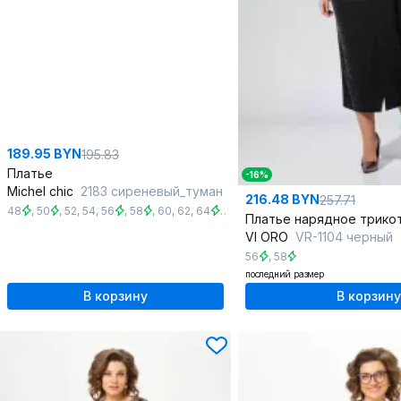
189.95 BYN
195.83
Платье
-16%
Michel chic
2183 сиреневый_туман
216.48 BYN
257.71
48
,
50
,
52
,
54
,
56
,
58
,
60
,
62
,
64
,
66
,
68
VI ORO
VR-1104 черный
56
,
58
последний размер
В корзину
В корзину