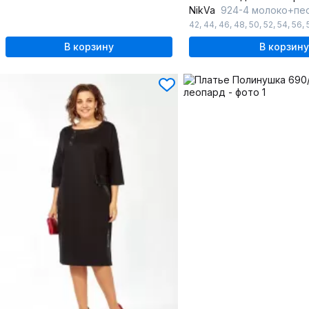
NikVa
924-4 молоко+пе
42
,
44
,
46
,
48
,
50
,
52
,
54
,
56
,
В корзину
В корзину