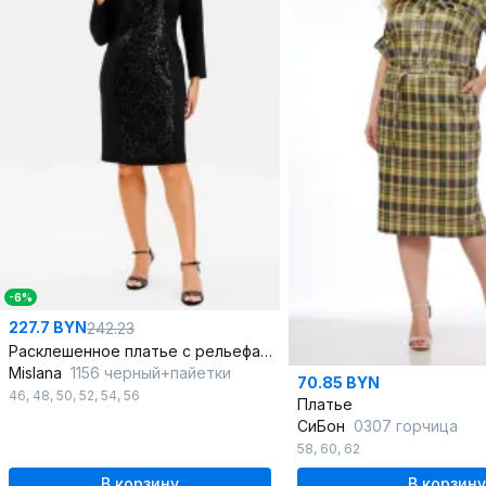
-6%
227.7 BYN
242.23
Расклешенное платье с рельефами и пайетками с эффектом шлейфа
Mislana
1156 черный+пайетки
70.85 BYN
46
,
48
,
50
,
52
,
54
,
56
Платье
СиБон
0307 горчица
58
,
60
,
62
В корзину
В корзину