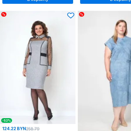
%
%
-52%
124.22 BYN
258.79