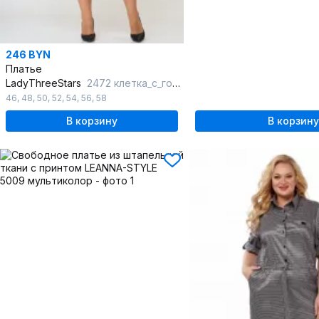
246 BYN
Платье
LadyThreeStars
2472 клетка_с_горчичным
46
,
48
,
50
,
52
,
54
,
56
,
58
В корзину
В корзину