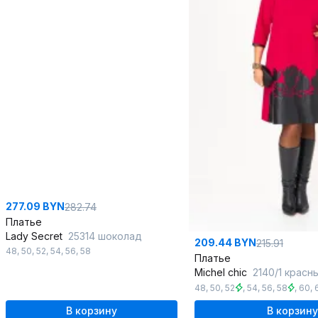
277.09 BYN
282.74
Платье
Lady Secret
25314 шоколад
209.44 BYN
215.91
48
,
50
,
52
,
54
,
56
,
58
Платье
Michel chic
2140/1 красн
48
,
50
,
52
,
54
,
56
,
58
,
60
,
В корзину
В корзину