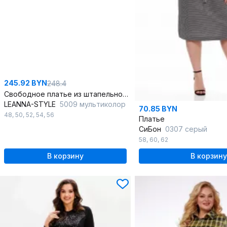
245.92 BYN
248.4
Свободное платье из штапельной ткани с принтом
LEANNA-STYLE
5009 мультиколор
70.85 BYN
48
,
50
,
52
,
54
,
56
Платье
СиБон
0307 серый
58
,
60
,
62
В корзину
В корзину