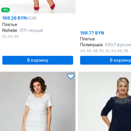
-5%
168.26 BYN
177.11
Платье
Rishelie
1011 чёрный
198.77 BYN
52
,
54
,
56
Платье
Полинушка
690/1 фукси
44
,
46
,
48
,
50
,
52
,
54
,
56
,
58
В корзину
В корзину