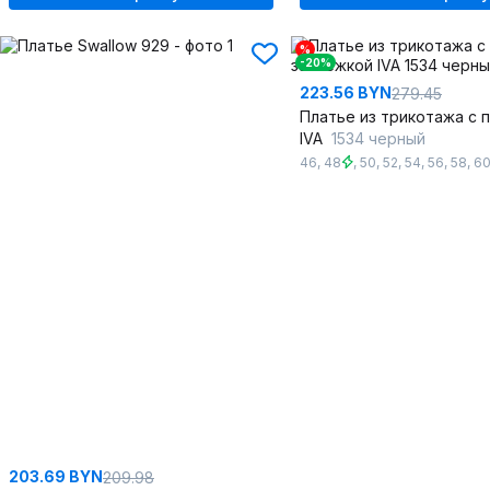
%
-20%
223.56 BYN
279.45
IVA
1534 черный
46
,
48
,
50
,
52
,
54
,
56
,
58
,
6
203.69 BYN
209.98