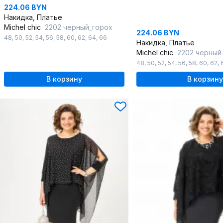
224.06 BYN
Накидка, Платье
Michel chic
2202 черный_горох
224.06 BYN
48
,
50
,
52
,
54
,
56
,
58
,
60
,
62
,
64
,
66
Накидка, Платье
Michel chic
2202 черный
48
,
50
,
52
,
54
,
56
,
58
,
60
,
62
,
В корзину
В корзину