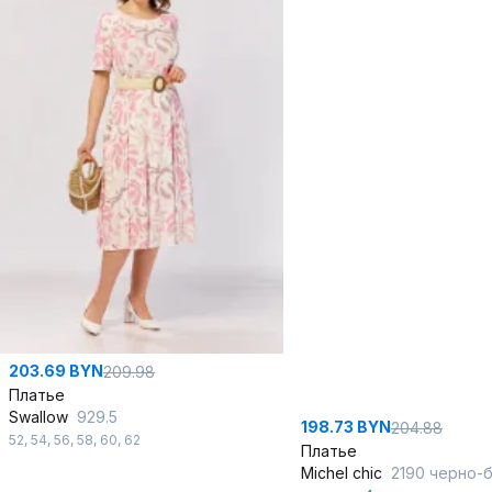
203.69 BYN
209.98
Платье
Swallow
929.5
198.73 BYN
204.88
52
,
54
,
56
,
58
,
60
,
62
Платье
Michel chic
2190 черно-