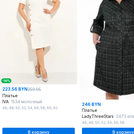
-14%
223.56 BYN
259.95
Платье
IVA
1534 молочный
246 BYN
46
,
48
,
50
,
52
,
54
,
56
,
58
,
60
,
62
Платье
LadyThreeStars
2473 клет
46
,
48
,
50
,
52
,
54
,
56
,
58
В корзину
В корзину