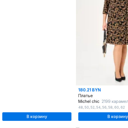
180.21 BYN
Платье
Michel chic
2199 караме
48
,
50
,
52
,
54
,
56
,
58
,
60
,
62
В корзину
В корзину