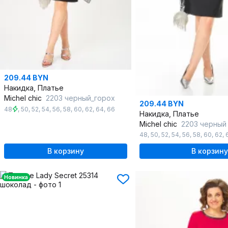
209.44 BYN
Накидка, Платье
Michel chic
2203 черный_горох
209.44 BYN
48
,
50
,
52
,
54
,
56
,
58
,
60
,
62
,
64
,
66
Накидка, Платье
Michel chic
2203 черный
48
,
50
,
52
,
54
,
56
,
58
,
60
,
62
,
В корзину
В корзину
Новинка