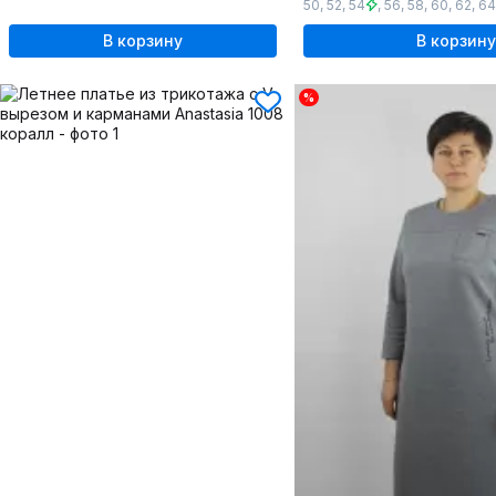
50
,
52
,
54
,
56
,
58
,
60
,
62
,
64
В корзину
В корзину
%