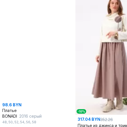
98.6 BYN
Платье
-10%
BONADI
2016 серый
317.04 BYN
352.26
48
,
50
,
52
,
54
,
56
,
58