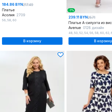
184.86 BYN
217.49
Платье
-7%
Асолия
2709
239.11 BYN
257.1
56
,
58
,
60
Avenue
0128 дизайн
48
,
50
,
52
,
54
,
56
,
58
,
60
,
62
,
В корзину
В корзину