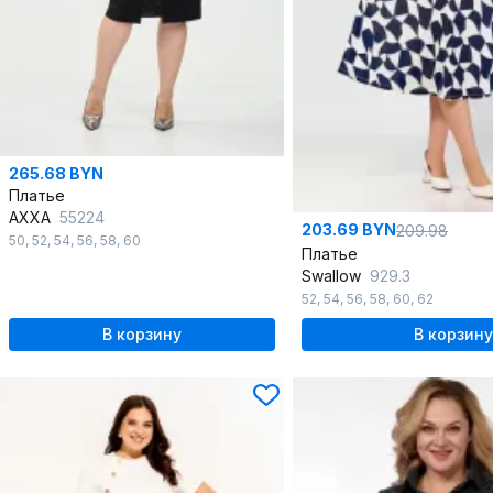
265.68 BYN
Платье
AXXA
55224
203.69 BYN
209.98
50
,
52
,
54
,
56
,
58
,
60
Платье
Swallow
929.3
52
,
54
,
56
,
58
,
60
,
62
В корзину
В корзину