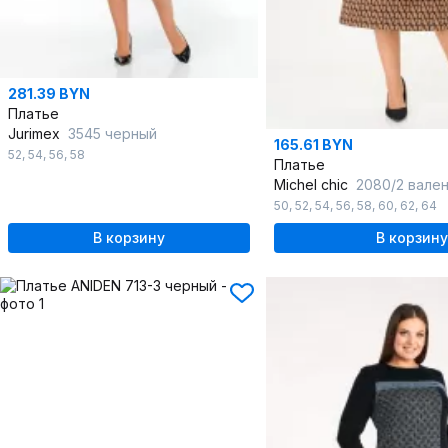
281.39 BYN
Платье
Jurimex
3545 черный
165.61 BYN
52
,
54
,
56
,
58
Платье
Michel chic
2080/2 вале
50
,
52
,
54
,
56
,
58
,
60
,
62
,
64
В корзину
В корзину